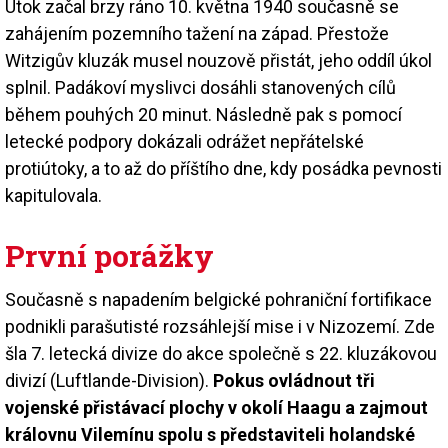
Útok začal brzy ráno 10. května 1940 současně se
zahájením pozemního tažení na západ. Přestože
Witzigův kluzák musel nouzově přistát, jeho oddíl úkol
splnil. Padákoví myslivci dosáhli stanovených cílů
během pouhých 20 minut. Následně pak s pomocí
letecké podpory dokázali odrážet nepřátelské
protiútoky, a to až do příštího dne, kdy posádka pevnosti
kapitulovala.
První porážky
Současně s napadením belgické pohraniční fortifikace
podnikli parašutisté rozsáhlejší mise i v Nizozemí. Zde
šla 7. letecká divize do akce společně s 22. kluzákovou
divizí (Luftlande-Division).
Pokus ovládnout tři
vojenské přistávací plochy v okolí Haagu a zajmout
královnu Vilemínu spolu s představiteli holandské