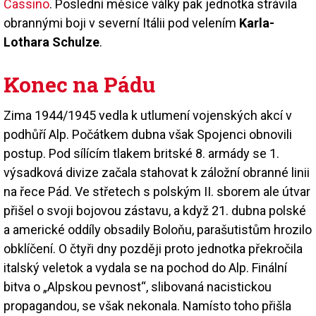
Cassino
. Poslední měsíce války pak jednotka strávila
obrannými boji v severní Itálii pod velením
Karla-
Lothara Schulze
.
Konec na Pádu
Zima 1944/1945 vedla k utlumení vojenských akcí v
podhůří Alp. Počátkem dubna však Spojenci obnovili
postup. Pod sílícím tlakem britské 8. armády se 1.
výsadková divize začala stahovat k záložní obranné linii
na řece Pád. Ve střetech s polským II. sborem ale útvar
přišel o svoji bojovou zástavu, a když 21. dubna polské
a americké oddíly obsadily Boloňu, parašutistům hrozilo
obklíčení. O čtyři dny později proto jednotka překročila
italský veletok a vydala se na pochod do Alp. Finální
bitva o „Alpskou pevnost“, slibovaná nacistickou
propagandou, se však nekonala. Namísto toho přišla