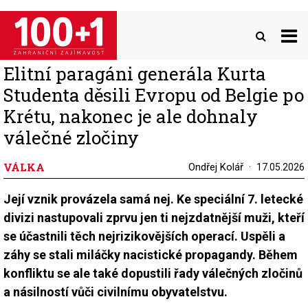
Přejít
k
hlavnímu
obsahu
Elitní paragáni generála Kurta
Studenta děsili Evropu od Belgie po
Krétu, nakonec je ale dohnaly
válečné zločiny
VÁLKA
Ondřej Kolář
17.05.2026
Její vznik provázela samá nej. Ke speciální 7. letecké
divizi nastupovali zprvu jen ti nejzdatnější muži, kteří
se účastnili těch nejrizikovějších operací. Uspěli a
záhy se stali miláčky nacistické propagandy. Během
konfliktu se ale také dopustili řady válečných zločinů
a násilností vůči civilnímu obyvatelstvu.