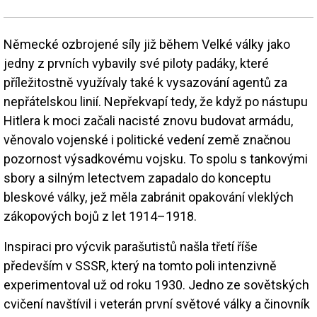
Německé ozbrojené síly již během Velké války jako
jedny z prvních vybavily své piloty padáky, které
příležitostně využívaly také k vysazování agentů za
nepřátelskou linií. Nepřekvapí tedy, že když po nástupu
Hitlera k moci začali nacisté znovu budovat armádu,
věnovalo vojenské i politické vedení země značnou
pozornost výsadkovému vojsku. To spolu s tankovými
sbory a silným letectvem zapadalo do konceptu
bleskové války, jež měla zabránit opakování vleklých
zákopových bojů z let 1914–1918.
Inspiraci pro výcvik parašutistů našla třetí říše
především v SSSR, který na tomto poli intenzivně
experimentoval už od roku 1930. Jedno ze sovětských
cvičení navštívil i veterán první světové války a činovník