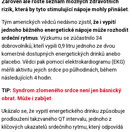
Zároveň ale roste seznam možných zdravotních
rizik, která by tyto stimulující nápoje mohly přinášet
.
Tým amerických vědců nedávno zjistil,
že i vypití
jednoho běžného energetické nápoje může rozhodit
srdeční rytmus
. Výzkumu se zúčastnilo 34
dobrovolníků, kteří vypili 0,9 litru jednoho ze dvou
komerčně dostupných energetických drinků anebo
placebo. Vědci pak pomocí elektrokardiogramu (EKG)
měřili aktivitu jejich srdce po půlhodinách, během
následujících 4 hodin.
TIP:
Syndrom zlomeného srdce není jen básnický
obrat. Může i zabíjet
Ukázalo se, že vypití energetického drinku způsobuje
prodloužení takzvaného QT intervalu, jednoho z
klíčových ukazatelů srdečního rytmu, který odpovídá