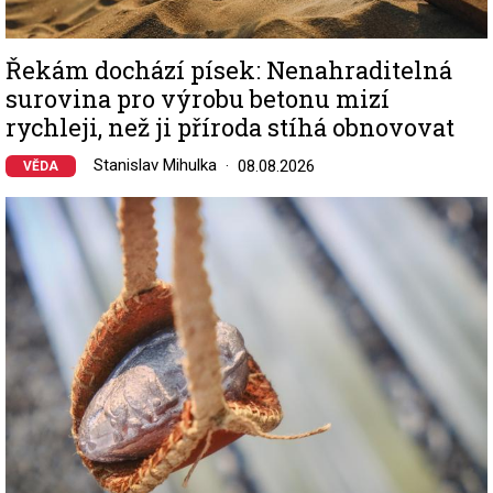
Řekám dochází písek: Nenahraditelná
surovina pro výrobu betonu mizí
rychleji, než ji příroda stíhá obnovovat
Stanislav Mihulka
08.08.2026
VĚDA
Image