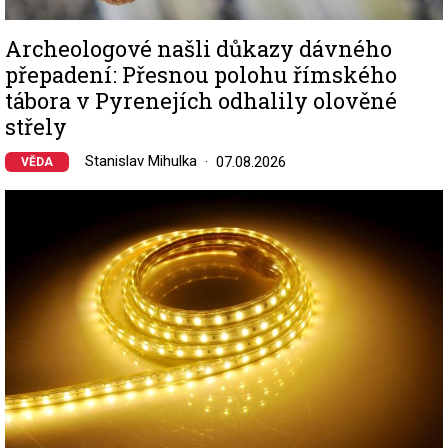
Archeologové našli důkazy dávného
přepadení: Přesnou polohu římského
tábora v Pyrenejích odhalily olověné
střely
Stanislav Mihulka
07.08.2026
VĚDA
Image