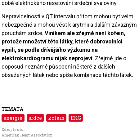
době elektrického resetování srdeční svaloviny.
Nepravidelnosti v QT intervalu přitom mohou být velmi
nebezpečné a mohou vést k arytmii a dalším závažným
poruchám srdce.
Viníkem ale zřejmě není kofein,
protože množství této látky, které dobrovolníci
vypili, se podle dřívějšího výzkumu na
elektrokardiogramu nijak neprojeví
. Zřejmě jde o
doposud neznámé působení některé z dalších
obsažených látek nebo spíše kombinace těchto látek.
TÉMATA
energie
srdce
kofein
EKG
Zdroj textu:
American Heart Association