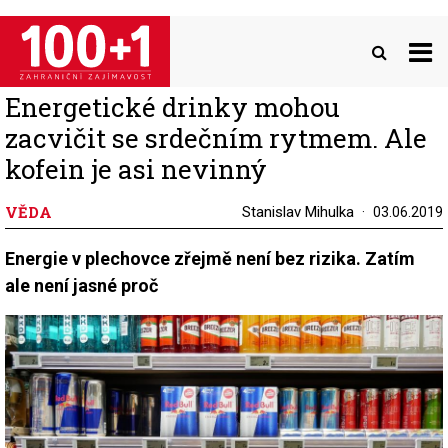
Přejít
k
hlavnímu
obsahu
Energetické drinky mohou
zacvičit se srdečním rytmem. Ale
kofein je asi nevinný
VĚDA
Stanislav Mihulka
03.06.2019
Energie v plechovce zřejmě není bez rizika. Zatím
ale není jasné proč