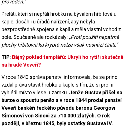
proveden.“
Preláti, kteří si nepřáli hrobku na bývalém hřbitově u
kaple, dosáhli u úřadů nařízení, aby nebyla
bezprostředně spojena s kaplí a měla vlastní vchod z
pole. Současně ale rozkázaly:
„Proti použití nepatrné
plochy hřbitovní ku kryptě nelze však nesnází činiti.“
TIP:
Bájný poklad templářů: Ukryli ho rytíři skutečně
na hradě Veveří?
V roce 1843 správa panství informovala, že se princ
vzdal práva stavit hrobku u kaple s tím, že si pro ni
vyhlédl místo v lese u zámku.
Jenže Gustav přišel na
burze o spoustu peněz a v roce 1844 prodal panství
Veveří bankéři řeckého původu baronu Georgovi
Simonovi von Sinovi za 710 000 zlatých. O rok
později, v březnu 1845, byly ostatky Gustava IV.