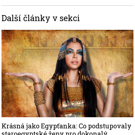
Další články v sekci
Image
Krásná jako Egypťanka: Co podstupovaly
staroegyptské ženy pro dokonalý