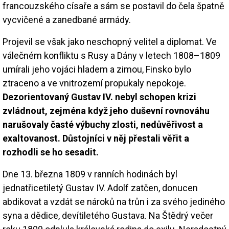
francouzského císaře a sám se postavil do čela špatně
vycvičené a zanedbané armády.
Projevil se však jako neschopný velitel a diplomat. Ve
válečném konfliktu s Rusy a Dány v letech 1808–1809
umírali jeho vojáci hladem a zimou, Finsko bylo
ztraceno a ve vnitrozemí propukaly nepokoje.
Dezorientovaný Gustav IV. nebyl schopen krizi
zvládnout, zejména když jeho duševní rovnováhu
narušovaly časté výbuchy zlosti, nedůvěřivost a
exaltovanost. Důstojníci v něj přestali věřit a
rozhodli se ho sesadit.
Dne 13. března 1809 v ranních hodinách byl
jednatřicetiletý Gustav IV. Adolf zatčen, donucen
abdikovat a vzdát se nároků na trůn i za svého jediného
syna a dědice, devítiletého Gustava. Na Štědrý večer