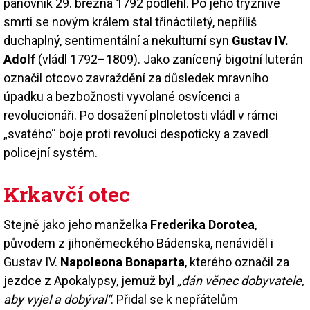
panovník 29. března 1792 podlehl. Po jeho trýznivé
smrti se novým králem stal třináctiletý, nepříliš
duchaplný, sentimentální a nekulturní syn
Gustav IV.
Adolf
(vládl 1792–1809). Jako zanícený bigotní luterán
označil otcovo zavraždění za důsledek mravního
úpadku a bezbožnosti vyvolané osvícenci a
revolucionáři. Po dosažení plnoletosti vládl v rámci
„svatého“ boje proti revoluci despoticky a zavedl
policejní systém.
Krkavčí otec
Stejně jako jeho manželka
Frederika Dorotea
,
původem z jihoněmeckého Bádenska, nenáviděl i
Gustav IV.
Napoleona Bonaparta
, kterého označil za
jezdce z Apokalypsy, jemuž byl
„dán věnec dobyvatele,
aby vyjel a dobýval“
. Přidal se k nepřátelům