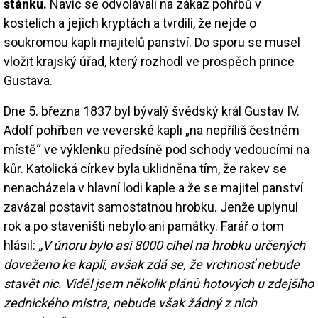
stánku.
Navíc se odvolávali na zákaz pohřbů v
kostelích a jejich kryptách a tvrdili, že nejde o
soukromou kapli majitelů panství. Do sporu se musel
vložit krajský úřad, který rozhodl ve prospěch prince
Gustava.
Dne 5. března 1837 byl bývalý švédský král Gustav IV.
Adolf pohřben ve veverské kapli „na nepříliš čestném
místě“ ve výklenku předsíně pod schody vedoucími na
kůr. Katolická církev byla uklidněna tím, že rakev se
nenacházela v hlavní lodi kaple a že se majitel panství
zavázal postavit samostatnou hrobku. Jenže uplynul
rok a po staveništi nebylo ani památky. Farář o tom
hlásil:
„V únoru bylo asi 8000 cihel na hrobku určených
doveženo ke kapli, avšak zdá se, že vrchnosť nebude
stavět nic. Viděl jsem několik plánů hotových u zdejšího
zednického mistra, nebude však žádný z nich