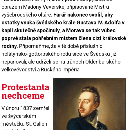
obrazem Madony Veverské, připisované Mistru
vyšebrodského oltáře.
Farář nakonec svolil, aby
ostatky vnuka švédského krále Gustava IV. Adolfa v
kapli skutečně spočinuly, a Morava se tak vůbec
poprvé stala pohřebním místem člena cizí královské
rodiny.
Připomeňme, že v té době příslušníci
holštýnsko-gottorpského rodu sice ve Švédsku již
nepanovali, ale udrželi se na trůnech Oldenburského
velkovévodství a Ruského impéria.
Protestanta
nechceme
V únoru 1837 zemřel
ve švýcarském
městečku St. Gallen