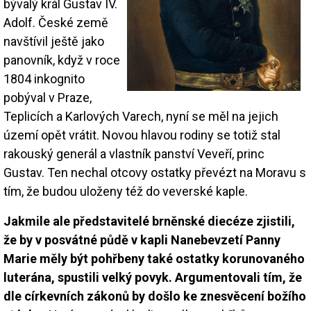
bývalý král Gustav IV.
Adolf. České země
navštívil ještě jako
panovník, když v roce
1804 inkognito
pobýval v Praze,
Teplicích a Karlových Varech, nyní se měl na jejich
území opět vrátit. Novou hlavou rodiny se totiž stal
rakouský generál a vlastník panství Veveří, princ
Gustav. Ten nechal otcovy ostatky převézt na Moravu s
tím, že budou uloženy též do veverské kaple.
Jakmile ale představitelé brněnské diecéze zjistili,
že by v posvátné půdě v kapli Nanebevzetí Panny
Marie měly být pohřbeny také ostatky korunovaného
luterána, spustili velký povyk. Argumentovali tím, že
dle církevních zákonů by došlo ke znesvěcení božího