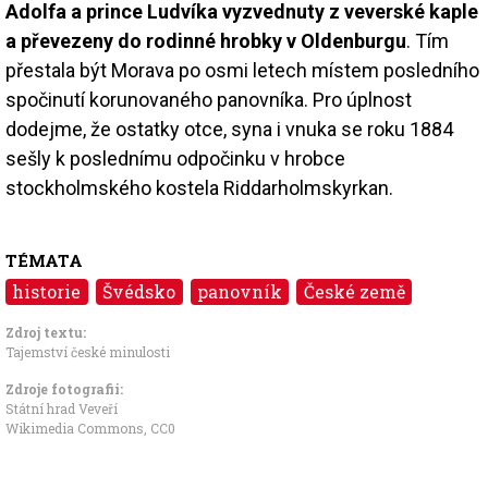
Adolfa a prince Ludvíka vyzvednuty z veverské kaple
a převezeny do rodinné hrobky v Oldenburgu
. Tím
přestala být Morava po osmi letech místem posledního
spočinutí korunovaného panovníka. Pro úplnost
dodejme, že ostatky otce, syna i vnuka se roku 1884
sešly k poslednímu odpočinku v hrobce
stockholmského kostela Riddarholmskyrkan.
TÉMATA
historie
Švédsko
panovník
České země
Zdroj textu:
Tajemství české minulosti
Zdroje fotografii:
Státní hrad Veveří
Wikimedia Commons
,
CC0