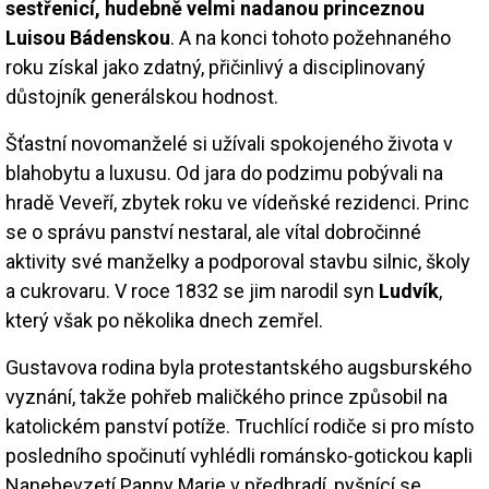
sestřenicí, hudebně velmi nadanou princeznou
Luisou Bádenskou
. A na konci tohoto požehnaného
roku získal jako zdatný, přičinlivý a disciplinovaný
důstojník generálskou hodnost.
Šťastní novomanželé si užívali spokojeného života v
blahobytu a luxusu. Od jara do podzimu pobývali na
hradě Veveří, zbytek roku ve vídeňské rezidenci. Princ
se o správu panství nestaral, ale vítal dobročinné
aktivity své manželky a podporoval stavbu silnic, školy
a cukrovaru. V roce 1832 se jim narodil syn
Ludvík
,
který však po několika dnech zemřel.
Gustavova rodina byla protestantského augsburského
vyznání, takže pohřeb maličkého prince způsobil na
katolickém panství potíže. Truchlící rodiče si pro místo
posledního spočinutí vyhlédli románsko-gotickou kapli
Nanebevzetí Panny Marie v předhradí, pyšnící se