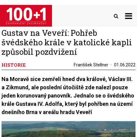
Přejít
k
hlavnímu
obsahu
Gustav na Veveří: Pohřeb
švédského krále v katolické kapli
způsobil pozdvižení
HISTORIE
František Stellner
01.06.2022
Na Moravě sice zemřeli hned dva králové, Václav III.
a Zikmund, ale poslední útočiště zde nalezl pouze
jeden korunovaný panovník. Jednalo se o švédského
krále Gustava IV. Adolfa, který byl pohřben na území
dnešního Brna v areálu hradu Veveří