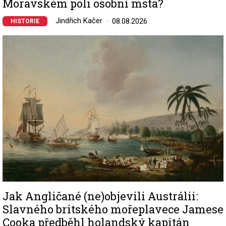
Moravském poli osobní msta?
Jindřich Kačer
08.08.2026
HISTORIE
Image
Jak Angličané (ne)objevili Austrálii:
Slavného britského mořeplavece Jamese
Cooka předběhl holandský kapitán