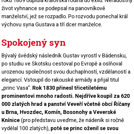
roku 1809 odplula královská rodina do exilu. Neradostný
život vyhnance se podepsal na panovníkově
manželství, jež se rozpadlo. Po rozvodu ponechal král
výchovu syna Gustava a tří dcer manželce.
Spokojený syn
Bývalý švédský následník Gustav vyrostl v Bádensku,
po studiu ve Skotsku cestoval po Evropě a oslňoval
urozenou společnost svou duchaplností, vzdělaností a
elegancí. Vstoupil do rakouské armády a přijal titul
„princ Vasa“.
Rok 1830 přinesl třicetiletému
prominentovi mnoho radosti. Nejdříve koupil za 620
000 zlatých hrad a panství Veveří včetně obcí Říčany
u Brna, Hvozdec, Komín, Bosonohy a Veverské
Knínice
(pro představu uveďme, že nádeník si ročně
vydělal 100 zlatých),
poté se princ oženil se svou