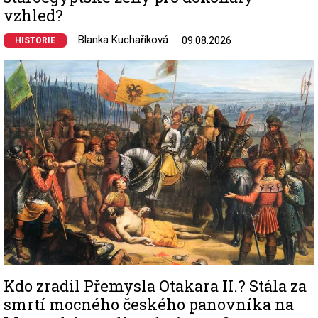
vzhled?
Blanka Kuchaříková
09.08.2026
HISTORIE
Image
Kdo zradil Přemysla Otakara II.? Stála za
smrtí mocného českého panovníka na