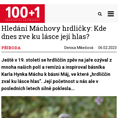
Přejít
k
hlavnímu
obsahu
Hledání Máchovy hrdličky: Kde
dnes zve ku lásce její hlas?
PŘÍRODA
Denisa Mikešová
06.02.2023
Ještě v 19. století se hrdliččin zpěv na jaře ozýval z
mnoha našich polí a remízů a inspiroval básníka
Karla Hynka Máchu k básni Máj, ve které „hrdliččin
zval ku lásce hlas“. Její početnost u nás ale v
posledních letech silně poklesla...