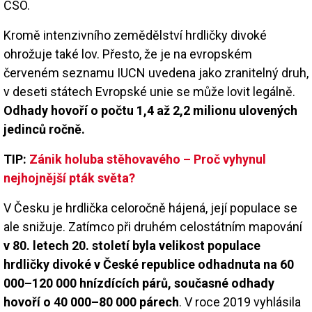
ČSO.
Kromě intenzivního zemědělství hrdličky divoké
ohrožuje také lov. Přesto, že je na evropském
červeném seznamu IUCN uvedena jako zranitelný druh,
v deseti státech Evropské unie se může lovit legálně.
Odhady hovoří o počtu 1,4 až 2,2 milionu ulovených
jedinců ročně.
TIP:
Zánik holuba stěhovavého – Proč vyhynul
nejhojnější pták světa?
V Česku je hrdlička celoročně hájená, její populace se
ale snižuje. Zatímco při druhém celostátním mapování
v 80. letech 20. století byla velikost populace
hrdličky divoké v České republice odhadnuta na 60
000–120 000 hnízdících párů, současné odhady
hovoří o 40 000–80 000 párech
. V roce 2019 vyhlásila