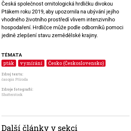
Česká společnost ornitologická hrdličku divokou
Ptákem roku 2019, aby upozornila na ubývání jejího
vhodného životního prostředí vlivem intenzivního
hospodaření. Hrdličce může podle odborníků pomoci
jedině zlepšení stavu zemědělské krajiny.
TÉMATA
pták
vymírání
Česko (Československo)
Zdroj textu:
časopis Příroda
Zdroje fotografii:
Shutterstock
Další články v sekci