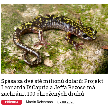
Image
Spása za dvě stě milionů dolarů: Projekt
Leonarda DiCapria a Jeffa Bezose má
zachránit 100 ohrožených druhů
Martin Reichman
07.08.2026
PŘÍRODA