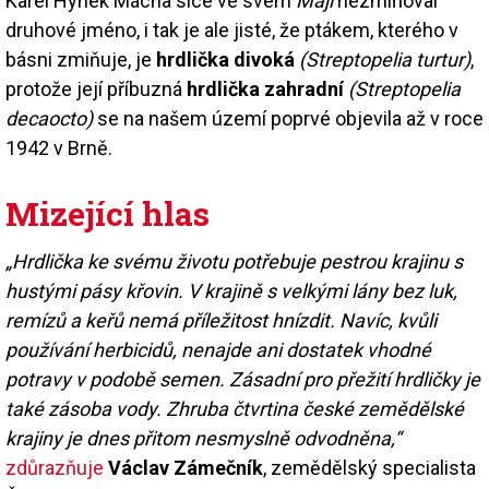
Karel Hynek Mácha sice ve svém
Máji
nezmiňoval
druhové jméno, i tak je ale jisté, že ptákem, kterého v
básni zmiňuje, je
hrdlička divoká
(Streptopelia turtur)
,
protože její příbuzná
hrdlička zahradní
(Streptopelia
decaocto)
se na našem území poprvé objevila až v roce
1942 v Brně.
Mizející hlas
„Hrdlička ke svému životu potřebuje pestrou krajinu s
hustými pásy křovin. V krajině s velkými lány bez luk,
remízů a keřů nemá příležitost hnízdit. Navíc, kvůli
používání herbicidů, nenajde ani dostatek vhodné
potravy v podobě semen. Zásadní pro přežití hrdličky je
také zásoba vody. Zhruba čtvrtina české zemědělské
krajiny je dnes přitom nesmyslně odvodněna,“
zdůrazňuje
Václav Zámečník
, zemědělský specialista