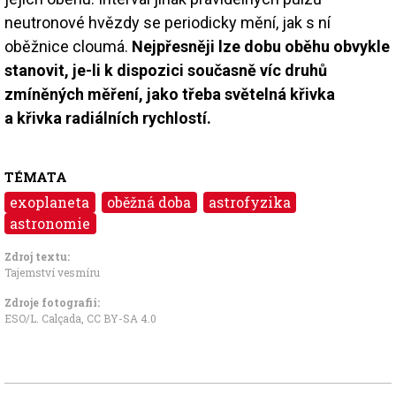
neutronové hvězdy se periodicky mění, jak s ní
oběžnice cloumá.
Nejpřesněji lze dobu oběhu obvykle
stanovit, je-li k dispozici současně víc druhů
zmíněných měření, jako třeba světelná křivka
a křivka radiálních rychlostí.
TÉMATA
exoplaneta
oběžná doba
astrofyzika
astronomie
Zdroj textu:
Tajemství vesmíru
Zdroje fotografii:
ESO/L. Calçada
,
CC BY-SA 4.0