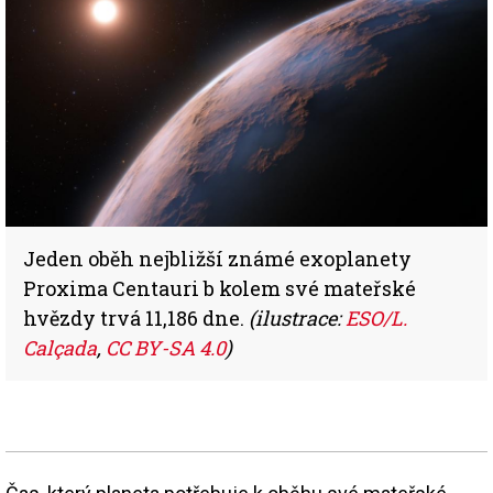
Jeden oběh nejbližší známé exoplanety
Proxima Centauri b kolem své mateřské
hvězdy trvá 11,186 dne.
(ilustrace:
ESO/L.
Calçada
,
CC BY-SA 4.0
)