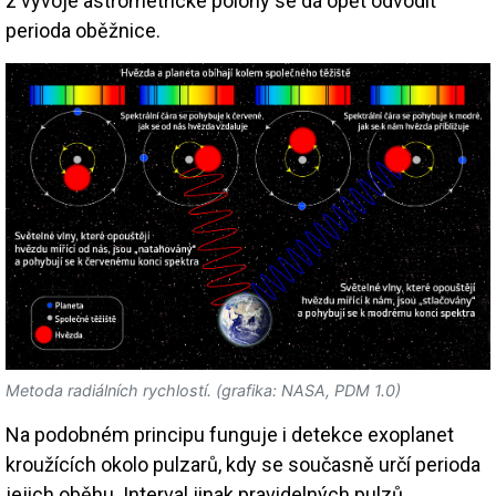
z vývoje astrometrické polohy se dá opět odvodit
perioda oběžnice.
Metoda radiálních rychlostí. (grafika: NASA, PDM 1.0)
Na podobném principu funguje i detekce exoplanet
kroužících okolo pulzarů, kdy se současně určí perio­da
jejich oběhu. Interval jinak pravidelných pulzů