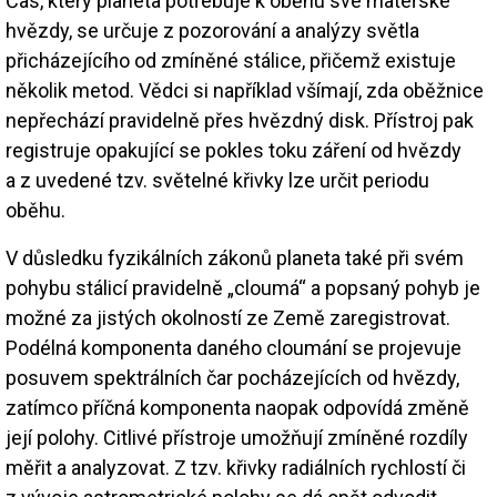
Čas, který planeta potřebuje k oběhu své mateřské
hvězdy, se určuje z pozorování a analýzy světla
přicházejícího od zmíněné stálice, přičemž existuje
několik metod. Vědci si například všímají, zda oběžnice
nepřechází pravidelně přes hvězdný disk. Přístroj pak
registruje opakující se pokles toku záření od hvězdy
a z uvedené tzv. světelné křivky lze určit periodu
oběhu.
V důsledku fyzikálních zákonů planeta také při svém
pohybu stálicí pravidelně „cloumá“ a popsaný pohyb je
možné za jistých okolností ze Země zaregistrovat.
Podélná komponenta daného cloumání se projevuje
posuvem spektrálních čar pocházejících od hvězdy,
zatímco příčná komponenta naopak odpovídá změně
její polohy. Citlivé přístroje umožňují zmíněné rozdíly
měřit a analyzovat. Z tzv. křivky radiálních rychlostí či