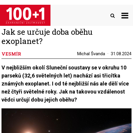
Přejít
k
hlavnímu
obsahu
Jak se určuje doba oběhu
exoplanet?
VESMÍR
Michal Švanda
31.08.2024
V nejbližším okolí Sluneční soustavy se v okruhu 10
parseků (32,6 světelných let) nachází asi třicítka
známých exoplanet. I od té nejbližší nás ale dělí více
než čtyři světelné roky. Jak na takovou vzdálenost
vědci určují dobu jejich oběhu?