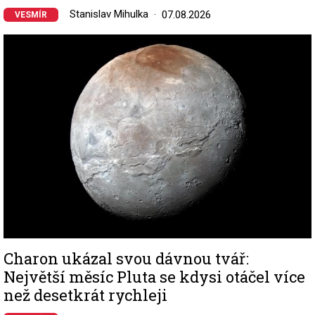
Stanislav Mihulka
07.08.2026
VESMÍR
Image
Charon ukázal svou dávnou tvář:
Největší měsíc Pluta se kdysi otáčel více
než desetkrát rychleji