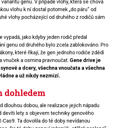
ariantu genu. V případě vlohy, která se chová
jakou vlohu k ní dostal potomek „do páru“ od
ruhé vlohy pocházející od druhého z rodičů sám
 vypadá, jako kdyby jeden rodič předal
ání genu od druhého bylo zcela zablokováno. Pro
kony, které říkají, že gen jednoho rodiče zdědí
ů a vnuček a osmina pravnoučat.
Gene drive je
i synové a dcery, všechna vnoučata a všechna
vládne a už nikdy nezmizí.
m dohledem
ed dlouhou dobou, ale realizace jejich nápadu
d devíti lety s objevem techniky genového
-Cas9. Ta dovolila do té doby nevídanou