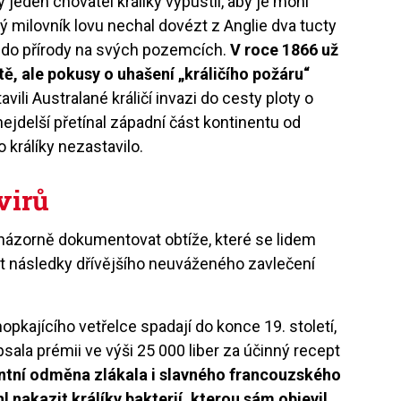
 jeden chovatel králíky vypustil, aby je mohl
lský milovník lovu nechal dovézt z Anglie dva tucty
il do přírody na svých pozemcích.
V roce 1866 už
itě, ale pokusy o uhašení „králičího požáru“
avili Australané králičí invazi do cesty ploty o
ejdelší přetínal západní část kontinentu od
o králíky nezastavilo.
virů
e názorně dokumentovat obtíže, které se lidem
vit následky dřívějšího neuváženého zavlečení
opkajícího vetřelce spadají do konce 19. století,
sala prémii ve výši 25 000 liber za účinný recept
tní odměna zlákala i slavného francouzského
 nakazit králíky bakterií, kterou sám objevil.