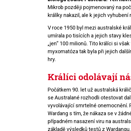
Mikrob později pojmenovaný na poč
králíky nakazil, ale k jejich vyhubení 
V roce 1950 byl mezi australské král
umírala po tisících a jejich stavy kle
„jen“ 100 milionů. Tito králíci si vša
myxomatóza tak byla při jejich další
hry.
Králíci odolávají n
Počátkem 90. let už australská králi
se Australané rozhodli otestovat dal
vyvolávající smrtelné onemocnění. 
Wardang s tím, že nákaza se v žádné
případném nasazení viru na austral
základě výsledků testů z Wardangu. 