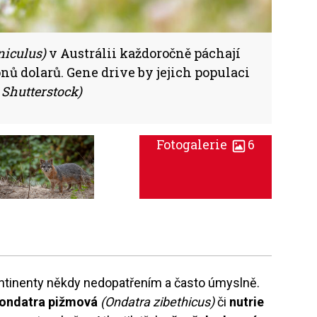
niculus)
v Austrálii každoročně páchají
nů dolarů. Gene drive by jejich populaci
: Shutterstock)
Fotogalerie
6
kontinenty někdy nedopatřením a často úmyslně.
ondatra pižmová
(Ondatra zibethicus)
či
nutrie