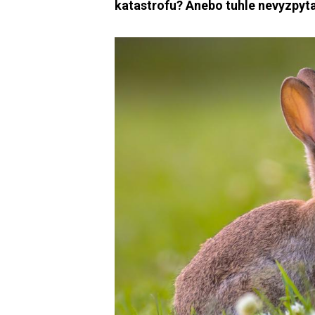
katastrofu? Anebo tuhle nevyzpyta