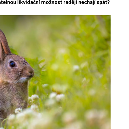
telnou likvidační možnost raději nechají spát?