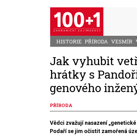
Přejít
k
hlavnímu
obsahu
HISTORIE
PŘÍRODA
VESMÍR
Jak vyhubit vet
hrátky s Pandoř
genového inžený
PŘÍRODA
Vědci zvažují nasazení „genetické
Podaří se jim očistit zamořená úze