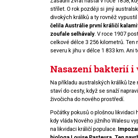
Zásadní zvrat nastal v roce 1858, kdy
střílet. O rok později si jiný austra
divokých králíků a ty rovněž vypust
čelila Austrálie první králičí kalam
zoufale selhávaly
. V roce 1907 post
celkové délce 3 256 kilometrů. Ten n
severu k jihu v délce 1 833 km. Ani t
Nasazení bakterií i 
Na příkladu australských králíků lz
staví do cesty, když se snaží napra
živočicha do nového prostředí.
Počátky pokusů o plošnou likvidaci h
kdy vláda Nového jižního Walesu vyp
na likvidaci králičí populace.
Impozan
biologa Louise Pasteura. Ten navrhl