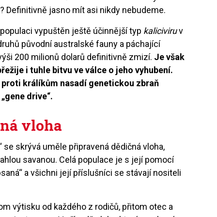
? Definitivně jasno mít asi nikdy nebudeme.
 populaci vypuštěn ještě účinnější typ
kaliciviru
v
druhů původní australské fauny a páchající
i 200 milionů dolarů definitivně zmizí.
Je však
žije i tuhle bitvu ve válce o jeho vyhubení.
e proti králíkům nasadí genetickou zbraň
„gene drive“.
ná vloha
se skrývá uměle připravená dědičná vloha,
prahlou savanou. Celá populace je s její pomocí
á“ a všichni její příslušníci se stávají nositeli
m výtisku od každého z rodičů, přitom otec a