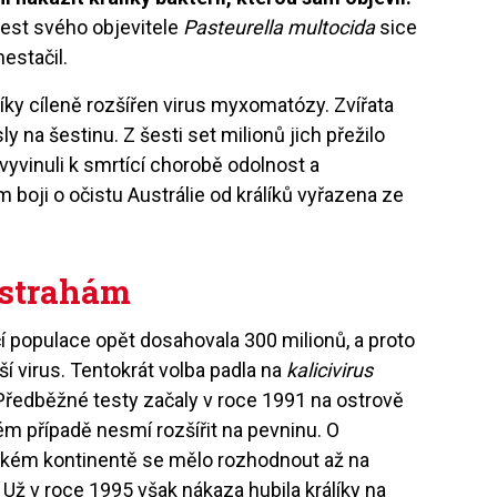
est svého objevitele
Pasteurella multocida
sice
nestačil.
íky cíleně rozšířen virus myxomatózy. Zvířata
sly na šestinu. Z šesti set milionů jich přežilo
k vyvinuli k smrtící chorobě odolnost a
m boji o očistu Austrálie od králíků vyřazena ze
ástrahám
čí populace opět dosahovala 300 milionů, a proto
ší virus. Tentokrát volba padla na
kalicivirus
Předběžné testy začaly v roce 1991 na ostrově
m případě nesmí rozšířit na pevninu. O
ském kontinentě se mělo rozhodnout až na
Už v roce 1995 však nákaza hubila králíky na