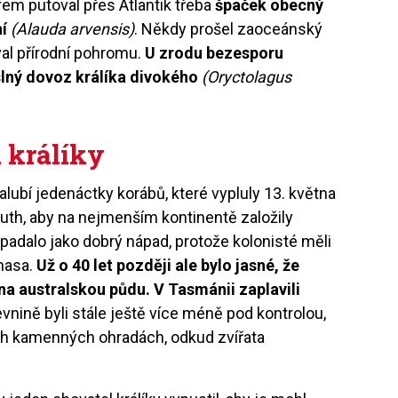
m putoval přes Atlantik třeba
špaček obecný
ní
(Alauda arvensis)
. Někdy prošel zaoceánský
val přírodní pohromu.
U zrodu bezesporu
slný dovoz králíka divokého
(Oryctolagus
 králíky
palubí jedenáctky korábů, které vypluly 13. května
uth, aby na nejmenším kontinentě založily
ypadalo jako dobrý nápad, protože kolonisté měli
 masa.
Už o 40 let později ale bylo jasné, že
 na australskou půdu. V Tasmánii zaplavili
evnině byli stále ještě více méně pod kontrolou,
ých kamenných ohradách, odkud zvířata