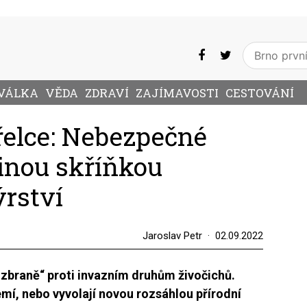
VÁLKA
VĚDA
ZDRAVÍ
ZAJÍMAVOSTI
CESTOVÁNÍ
řelce: Nebezpečné
inou skříňkou
rství
Jaroslav Petr
02.09.2022
 zbraně“ proti invazním druhům živočichů.
mí, nebo vyvolají novou rozsáhlou přírodní