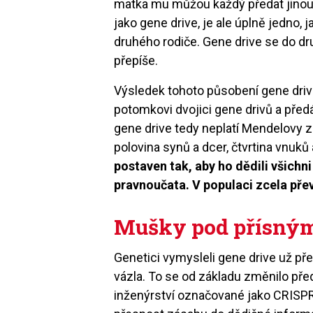
matka mu můžou každý předat jinou v
jako gene drive, je ale úplně jedno, 
druhého rodiče. Gene drive se do d
přepíše.
Výsledek tohoto působení gene drive
potomkovi dvojici gene drivů a před
gene drive tedy neplatí Mendelovy zá
polovina synů a dcer, čtvrtina vnuk
postaven tak, aby ho dědili všichn
pravnoučata. V populaci zcela pře
Mušky pod přísný
Genetici vymysleli gene drive už př
vázla. To se od základu změnilo pře
inženýrství označované jako CRISPR