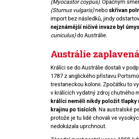
(Myocastor coypus)
. Opačným směre
(Sturnus vulgaris)
nebo
skřivan pol
import bez následků, jindy odstarto
nejznámější ničivé invaze byl úmy
cuniculus)
do Austrálie.
Austrálie zaplavená
Králíci se do Austrálie dostali v pod
1787 z anglického přístavu Portsmo
trestaneckou kolonii. Zpočátku to v
v králících vydatný zdroj chutného
králíci neměli nikdy položit tlapky
krajinu po tisících
. Na australské p
protože je tu lidé chovali ve vysok
nedokázala uprchnout.