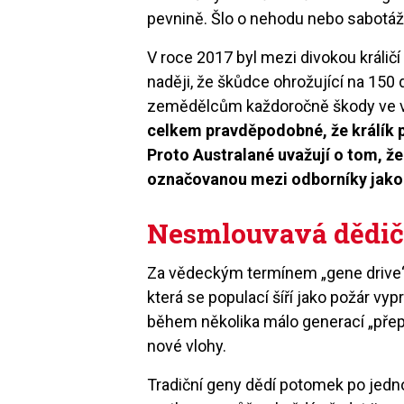
pevnině. Šlo o nehodu nebo sabotáž
V roce 2017 byl mezi divokou králičí
naději, že škůdce ohrožující na 150 
zemědělcům každoročně škody ve výš
celkem pravděpodobné, že králík pře
Proto Australané uvažují o tom, ž
označovanou mezi odborníky jako 
Nesmlouvavá dědič
Za vědeckým termínem „gene drive“ 
která se populací šíří jako požár vy
během několika málo generací „přepsan
nové vlohy.
Tradiční geny dědí potomek po jedno