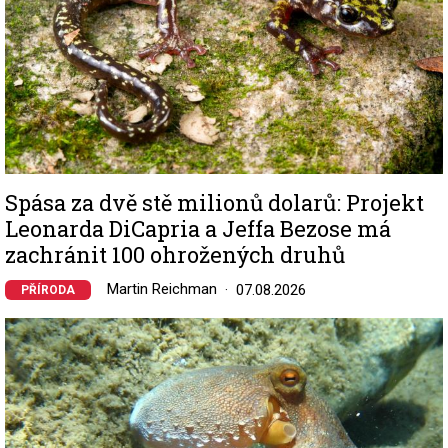
Spása za dvě stě milionů dolarů: Projekt
Leonarda DiCapria a Jeffa Bezose má
zachránit 100 ohrožených druhů
Martin Reichman
07.08.2026
PŘÍRODA
Image