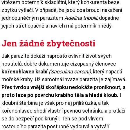
vítězem potemník skladištní, který konkurenta beze
zbytku vytlačí. V případě, že jsou oba brouci nakaženi
jednobuněčným parazitem
Adelina tribolii
, dopadne
jejich střet opačně a navrch má potemník hnědý.
Jen žádné zbytečnosti
Jak parazité dokáží naprosto ovlivnit život svých
hostitelů, dobře dokumentuje cizopasný členovec
kořenohlavec krabí
(Sacculina carcini)
, který napadá
mořské kraby. Už samotná invaze parazita je zajímavá.
Přes tvrdou vnější skořápku nedokáže proniknout, a
proto leze po povrchu krabího těla a hledá kloub.
I
kloubní štěrbina je však pro něj příliš úzká, a tak
kořenohlavec shodí vlastní pevnou schránku a protlačí
se do bezpečí pod krunýř. Ten se pod vlivem
rostoucího parazita postupně vydouvá a vytváří