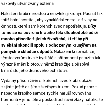
vakovitý útvar zvaný externa.
Nakažení krabi nerostou a nesvlékají krunýř. Parazit tak
totiž brání hostiteli, aby vynakládal energii a živiny na
činnosti, které sám kořenohlavec nepotřebuje.
Díky
tomu se na povrchu krabího těla dlouhodobě udrží
mnoho přisedle žijících živočichů, kteří by při
svlékání skončili spolu s odhozeným krunýřem na
pomyslné skládce odpadů.
Nakažení krabi nabízejí
těmto tvorům trvalé bydliště a přítomnost parazita tak
výrazně mění biotop, v němž krab žije a přispívá
k nárůstu jeho druhového bohatství.
Vydatný přísun živin si kořenohlavec krabí dokáže
zajistit ještě dalším zákeřným trikem. Pokud parazit
napadne krabího samce, rychle naruší rovnováhu
hormonů v jeho těle a poškodí pohlavní žlázy natolik, že