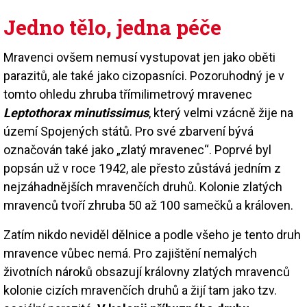
Jedno tělo, jedna péče
Mravenci ovšem nemusí vystupovat jen jako oběti
parazitů, ale také jako cizopasníci. Pozoruhodný je v
tomto ohledu zhruba třímilimetrový mravenec
Leptothorax minutissimus
, který velmi vzácně žije na
území Spojených států. Pro své zbarvení bývá
označován také jako „zlatý mravenec“. Poprvé byl
popsán už v roce 1942, ale přesto zůstává jedním z
nejzáhadnějších mravenčích druhů. Kolonie zlatých
mravenců tvoří zhruba 50 až 100 samečků a královen.
Zatím nikdo neviděl dělnice a podle všeho je tento druh
mravence vůbec nemá. Pro zajištění nemalých
životních nároků obsazují královny zlatých mravenců
kolonie cizích mravenčích druhů a žijí tam jako tzv.