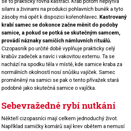
se to prakticky rovná kastraci. Krab potom neplýtvá
silami a živinami na produkci pohlavních buněk a tyto
zásoby má opět k dispozici kořenohlavec.
Kastrovaný
krabí samec se dokonce začne měnit do podoby
samice, a pokud se potká se skutečným samcem,
provádí náznaky samičích námluvních rituálů.
Cizopasník po určité době vyplňuje prakticky celý
krabův zadeček a navíc i vakovitou externu. Ta se
nachází na spodku těla v místě, kde samice kraba za
normálních okolností nosí snůšku vajíček. Samec
proměněný na samici se pak o tento přívažek stará
podobně jako skutečná samice o vajíčka.
Sebevražedné rybí nutkání
Někteří cizopasníci mají celkem jednoduchý život.
Například samičky komárů sají krev obětem a nemusí