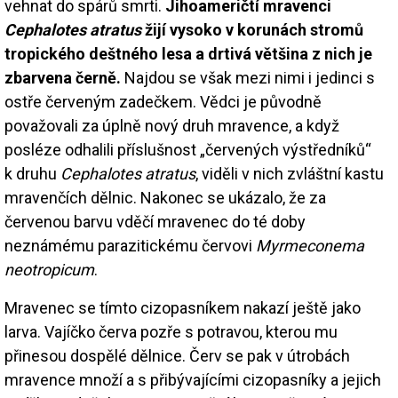
vehnat do spárů smrti.
Jihoameričtí mravenci
Cephalotes atratus
žijí vysoko v korunách stromů
tropického deštného lesa a drtivá většina z nich je
zbarvena černě.
Najdou se však mezi nimi i jedinci s
ostře červeným zadečkem. Vědci je původně
považovali za úplně nový druh mravence, a když
posléze odhalili příslušnost „červených výstředníků“
k druhu
Cephalotes atratus
, viděli v nich zvláštní kastu
mravenčích dělnic. Nakonec se ukázalo, že za
červenou barvu vděčí mravenec do té doby
neznámému parazitickému červovi
Myrmeconema
neotropicum
.
Mravenec se tímto cizopasníkem nakazí ještě jako
larva. Vajíčko červa pozře s potravou, kterou mu
přinesou dospělé dělnice. Červ se pak v útrobách
mravence množí a s přibývajícími cizopasníky a jejich