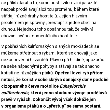
se příliš starat o to, komu pustit žilou. Jiní parazité
naopak prodělávají složitou proměnu, během které
střídají různé druhy hostitelů. Jejich hlavním
problémem je správný „přestup“ z jedné oběti na
druhou. Nejednou toho dosáhnou tak, že ovlivní
chování svého momentálního hostitele.
V pobřežních kalifornských slaných mokřadech se
můžeme střetnout s rybami, které se chovají jako
nezodpovědní hazardéři. Plavou při hladině, upozorňují
na sebe nápadnými pohyby a stávají se tak snadno
kořistí nejrůznějších ptáků.
Opeření lovci ryb přitom
netuší, že kořist v sobě skrývá danajský dar v podobě
cizopasného červa motolice
Euhaplorchis
californiensis
, která jedno stádium vývoje prodělává
právě v rybách. Dokončit vývoj však dokáže jen
v organismu ptáků a o „přestup“ se sama postará.