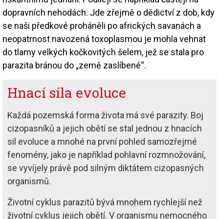
dopravních nehodách. Jde zřejmě o dědictví z dob, kdy
se naši předkové proháněli po afrických savanách a
neopatrnost navozená toxoplasmou je mohla vehnat
do tlamy velkých kočkovitých šelem, jež se stala pro
parazita bránou do „země zaslíbené“.
Hnací síla evoluce
Každá pozemská forma života má své parazity. Boj
cizopasníků a jejich obětí se stal jednou z hnacích
sil evoluce a mnohé na první pohled samozřejmé
fenomény, jako je například pohlavní rozmnožování,
se vyvíjely právě pod silným diktátem cizopasných
organismů.
Životní cyklus parazitů bývá mnohem rychlejší než
životní cyklus jejich obětí. V organismu nemocného