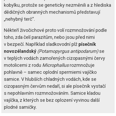
kobylku, protože se geneticky nezměnili a z hlediska
dědičných obranných mechanismů představují
„nehybný terč“.
Někteří živočichové proto volí rozmnožování podle
toho, zda čelí parazitům, nebo jsou před nimi
v bezpečí. Například sladkovodní plž
písečník
novozélandský
(Potamopyrgus antipodarum)
se
v teplých vodách zamořených cizopasnými červy
motolicemi z rodu
Microphallus
rozmnožuje
pohlavně – samec oplodní spermiemi vajíčko
samice. V hlubších chladných vodách, kde se
cizopasným červům nedaří, si ale písečník vystačí
s nepohlavním rozmnožováním. Samice kladou
vajíčka, z kterých se bez oplození vyvinou další
plodné samičky.