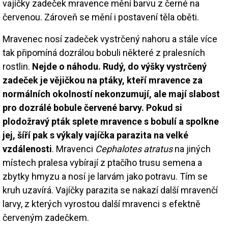
vajíčky zadeček mravence mění barvu z černé na
červenou. Zároveň se mění i postavení těla oběti.
Mravenec nosí zadeček vystrčený nahoru a stále více
tak připomíná dozrálou bobuli některé z pralesních
rostlin.
Nejde o náhodu. Rudý, do výšky vystrčený
zadeček je vějičkou na ptáky, kteří mravence za
normálních okolností nekonzumují, ale mají slabost
pro dozrálé bobule červené barvy. Pokud si
plodožravý pták splete mravence s bobulí a spolkne
jej, šíří pak s výkaly vajíčka parazita na velké
vzdálenosti
. Mravenci
Cephalotes atratus
na jiných
místech pralesa vybírají z ptačího trusu semena a
zbytky hmyzu a nosí je larvám jako potravu. Tím se
kruh uzavírá. Vajíčky parazita se nakazí další mravenčí
larvy, z kterých vyrostou další mravenci s efektně
červeným zadečkem.