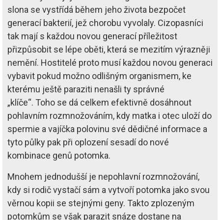
slona se vystřídá během jeho života bezpočet
generací bakterií, jež chorobu vyvolaly. Cizopasníci
tak mají s každou novou generací příležitost
přizpůsobit se lépe oběti, která se mezitím výrazněji
nemění. Hostitelé proto musí každou novou generaci
vybavit pokud možno odlišným organismem, ke
kterému ještě paraziti nenašli ty správné
„klíče“. Toho se dá celkem efektivně dosáhnout
pohlavním rozmnožováním, kdy matka i otec uloží do
spermie a vajíčka polovinu své dědičné informace a
tyto půlky pak při oplození sesadí do nové
kombinace genů potomka.
Mnohem jednodušší je nepohlavní rozmnožování,
kdy si rodič vystačí sám a vytvoří potomka jako svou
věrnou kopii se stejnými geny. Takto zplozeným
potomkům se však parazit snáze dostane na