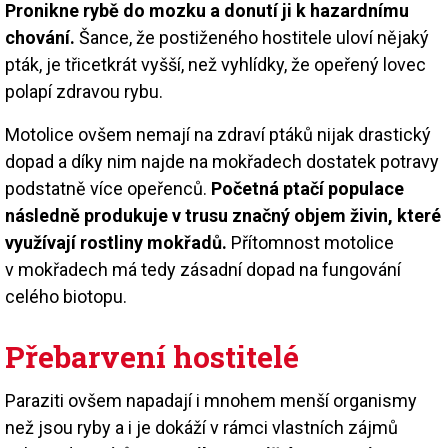
Pronikne rybě do mozku a donutí ji k hazardnímu
chování.
Šance, že postiženého hostitele uloví nějaký
pták, je třicetkrát vyšší, než vyhlídky, že opeřený lovec
polapí zdravou rybu.
Motolice ovšem nemají na zdraví ptáků nijak drastický
dopad a díky nim najde na mokřadech dostatek potravy
podstatně více opeřenců.
Početná ptačí populace
následně produkuje v trusu značný objem živin, které
využívají rostliny mokřadů.
Přítomnost motolice
v mokřadech má tedy zásadní dopad na fungování
celého biotopu.
Přebarvení hostitelé
Paraziti ovšem napadají i mnohem menší organismy
než jsou ryby a i je dokáží v rámci vlastních zájmů