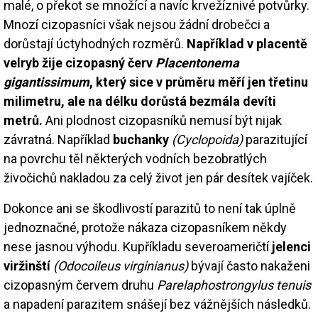
malé, o překot se množící a navíc krvežíznivé potvůrky.
Mnozí cizopasníci však nejsou žádní drobečci a
dorůstají úctyhodných rozměrů.
Například v placentě
velryb žije cizopasný červ
Placentonema
gigantissimum
, který sice v průměru měří jen třetinu
milimetru, ale na délku dorůstá bezmála devíti
metrů.
Ani plodnost cizopasníků nemusí být nijak
závratná. Například
buchanky
(Cyclopoida)
parazitující
na povrchu těl některých vodních bezobratlých
živočichů nakladou za celý život jen pár desítek vajíček.
Dokonce ani se škodlivostí parazitů to není tak úplně
jednoznačné, protože nákaza cizopasníkem někdy
nese jasnou výhodu. Kupříkladu severoameričtí
jelenci
viržinští
(Odocoileus virginianus)
bývají často nakaženi
cizopasným červem druhu
Parelaphostrongylus tenuis
a napadení parazitem snášejí bez vážnějších následků.