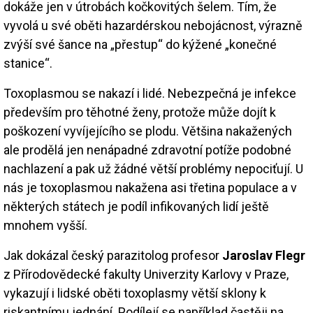
dokáže jen v útrobách kočkovitých šelem. Tím, že
vyvolá u své oběti hazardérskou nebojácnost, výrazně
zvýší své šance na „přestup“ do kýžené „konečné
stanice“.
Toxoplasmou se nakazí i lidé. Nebezpečná je infekce
především pro těhotné ženy, protože může dojít k
poškození vyvíjejícího se plodu. Většina nakažených
ale prodělá jen nenápadné zdravotní potíže podobné
nachlazení a pak už žádné větší problémy nepociťují. U
nás je toxoplasmou nakažena asi třetina populace a v
některých státech je podíl infikovaných lidí ještě
mnohem vyšší.
Jak dokázal český parazitolog profesor
Jaroslav Flegr
z Přírodovědecké fakulty Univerzity Karlovy v Praze,
vykazují i lidské oběti toxoplasmy větší sklony k
riskantnímu jednání. Podílejí se například častěji na