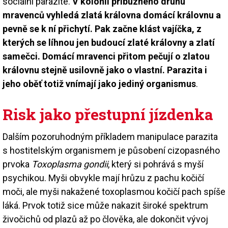
sociální parazité.
V kolonii příbuzného druhu
mravenců vyhledá zlatá královna domácí královnu a
pevně se k ní přichytí. Pak začne klást vajíčka, z
kterých se líhnou jen budoucí zlaté královny a zlatí
samečci. Domácí mravenci přitom pečují o zlatou
královnu stejně usilovně jako o vlastní. Parazita i
jeho oběť totiž vnímají jako jediný organismus
.
Risk jako přestupní jízdenka
Dalším pozoruhodným příkladem manipulace parazita
s hostitelským organismem je působení cizopasného
prvoka
Toxoplasma gondii
, který si pohrává s myší
psychikou. Myši obvykle mají hrůzu z pachu kočičí
moči, ale myši nakažené toxoplasmou kočičí pach spíše
láká. Prvok totiž sice může nakazit široké spektrum
živočichů od plazů až po člověka, ale dokončit vývoj