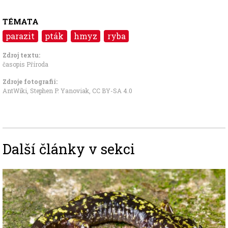
TÉMATA
parazit
pták
hmyz
ryba
Zdroj textu:
časopis Příroda
Zdroje fotografii:
AntWiki, Stephen P. Yanoviak
,
CC BY-SA 4.0
Další články v sekci
Image