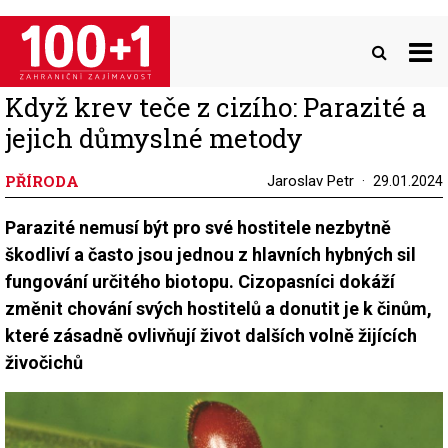
Přejít
k
hlavnímu
obsahu
Když krev teče z cizího: Parazité a
jejich důmyslné metody
PŘÍRODA
Jaroslav Petr
29.01.2024
Parazité nemusí být pro své hostitele nezbytně
škodliví a často jsou jednou z hlavních hybných sil
fungování určitého biotopu. Cizopasníci dokáží
změnit chování svých hostitelů a donutit je k činům,
které zásadně ovlivňují život dalších volně žijících
živočichů