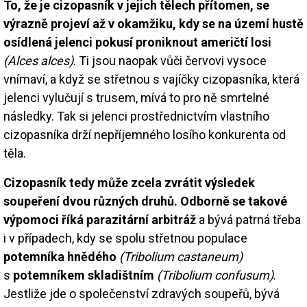
To, že je cizopasník v jejich tělech přítomen, se
výrazně projeví až v okamžiku, kdy se na území hustě
osídlená jelenci pokusí proniknout američtí losi
(Alces alces)
. Ti jsou naopak vůči červovi vysoce
vnímaví, a když se střetnou s vajíčky cizopasníka, která
jelenci vylučují s trusem, mívá to pro ně smrtelné
následky. Tak si jelenci prostřednictvím vlastního
cizopasníka drží nepříjemného losího konkurenta od
těla.
Cizopasník tedy může zcela zvrátit výsledek
soupeření dvou různých druhů. Odborně se takové
výpomoci říká parazitární arbitráž
a bývá patrná třeba
i v případech, kdy se spolu střetnou populace
potemníka hnědého
(Tribolium castaneum)
s
potemníkem skladištním
(Tribolium confusum)
.
Jestliže jde o společenství zdravých soupeřů, bývá