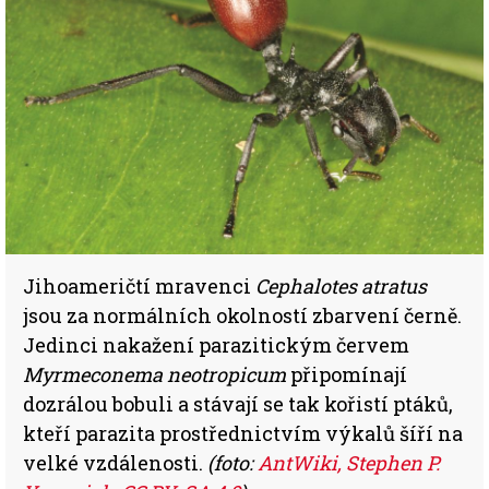
Jihoameričtí mravenci
Cephalotes atratus
jsou za normálních okolností zbarvení černě.
Jedinci nakažení parazitickým červem
Myrmeconema neotropicum
připomínají
dozrálou bobuli a stávají se tak kořistí ptáků,
kteří parazita prostřednictvím výkalů šíří na
velké vzdálenosti.
(foto:
AntWiki, Stephen P.