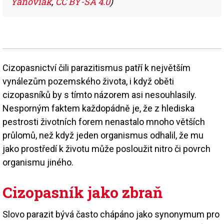
Yanoviak
,
CC BY-SA 4.0
)
Cizopasnictví čili parazitismus patří k největším
vynálezům pozemského života, i když oběti
cizopasníků by s tímto názorem asi nesouhlasily.
Nesporným faktem každopádně je, že z hlediska
pestrosti životních forem nenastalo mnoho větších
průlomů, než když jeden organismus odhalil, že mu
jako prostředí k životu může posloužit nitro či povrch
organismu jiného.
Cizopasník jako zbraň
Slovo parazit bývá často chápáno jako synonymum pro