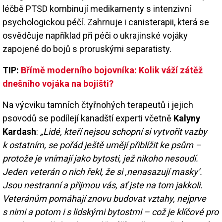
léčbě PTSD kombinují medikamenty s intenzivní
psychologickou péčí. Zahrnuje i canisterapii, která se
osvědčuje například při péči o ukrajinské vojáky
zapojené do bojů s proruskými separatisty.
TIP:
Břímě moderního bojovníka: Kolik váží zátěž
dnešního vojáka na bojišti?
Na výcviku tamních čtyřnohých terapeutů i jejich
psovodů se podílejí kanadští experti včetně
Kalyny
Kardash
:
„Lidé, kteří nejsou schopní si vytvořit vazby
k ostatním, se pořád ještě umějí přiblížit ke psům –
protože je vnímají jako bytosti, jež nikoho nesoudí.
Jeden veterán o nich řekl, že si ‚nenasazují masky‘.
Jsou nestranní a přijmou vás, ať jste na tom jakkoli.
Veteránům pomáhají znovu budovat vztahy, nejprve
s nimi a potom i s lidskými bytostmi – což je klíčové pro