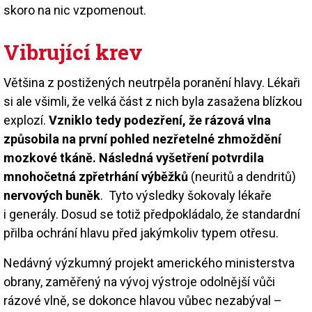
skoro na nic vzpomenout.
Vibrující krev
Většina z postižených neutrpěla poranění hlavy. Lékaři
si ale všimli, že velká část z nich byla zasažena blízkou
explozí.
Vzniklo tedy podezření, že rázová vlna
způsobila na první pohled nezřetelné zhmoždění
mozkové tkáně. Následná vyšetření potvrdila
mnohočetná zpřetrhání výběžků
(neuritů a dendritů)
nervových buněk
. Tyto výsledky šokovaly lékaře
i generály. Dosud se totiž předpokládalo, že standardní
přilba ochrání hlavu před jakýmkoliv typem otřesu.
Nedávný výzkumný projekt amerického ministerstva
obrany, zaměřený na vývoj výstroje odolnější vůči
rázové vlně, se dokonce hlavou vůbec nezabýval –