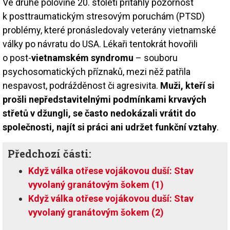
Ve druhé polovině 20. století přitáhly pozornost
k posttraumatickým stresovým poruchám (PTSD)
problémy, které pronásledovaly veterány vietnamské
války po návratu do USA. Lékaři tentokrát hovořili
o post-
vietnamském syndromu
– souboru
psychosomatických příznaků, mezi něž patřila
nespavost, podrážděnost či agresivita.
Muži, kteří si
prošli nepředstavitelnými podmínkami krvavých
střetů v džungli, se často nedokázali vrátit do
společnosti, najít si práci ani udržet funkční vztahy
.
Předchozí části:
Když válka otřese vojákovou duší: Stav
vyvolaný granátovým šokem (1)
Když válka otřese vojákovou duší: Stav
vyvolaný granátovým šokem (2)