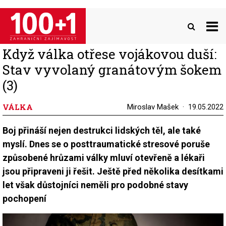
Přejít
k
hlavnímu
obsahu
Když válka otřese vojákovou duší:
Stav vyvolaný granátovým šokem
(3)
VÁLKA
Miroslav Mašek
19.05.2022
Boj přináší nejen destrukci lidských těl, ale také
myslí. Dnes se o posttraumatické stresové poruše
způsobené hrůzami války mluví otevřeně a lékaři
jsou připraveni ji řešit. Ještě před několika desítkami
let však důstojníci neměli pro podobné stavy
pochopení