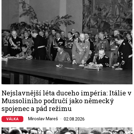
Image
Nejslavnější léta duceho impéria: Itálie v
Mussoliniho područí jako německý
spojenec a pád režimu
Miroslav Mareš
02.08.2026
VÁLKA
Image