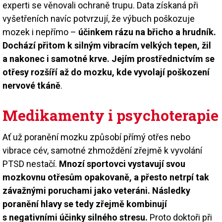
experti se věnovali ochraně trupu. Data získaná při
vyšetřeních navíc potvrzují, že výbuch poškozuje
mozek i nepřímo –
účinkem rázu na břicho a hrudník.
Dochází přitom k silným vibracím velkých tepen, žil
a nakonec i samotné krve. Jejím prostřednictvím se
otřesy rozšíří až do mozku, kde vyvolají poškození
nervové tkáně
.
Medikamenty i psychoterapie
Ať už poranění mozku způsobí přímý otřes nebo
vibrace cév, samotné zhmoždění zřejmě k vyvolání
PTSD nestačí.
Mnozí sportovci vystavují svou
mozkovnu otřesům opakovaně, a přesto netrpí tak
závažnými poruchami jako veteráni. Následky
poranění hlavy se tedy zřejmě kombinují
s negativními účinky silného stresu.
Proto doktoři při