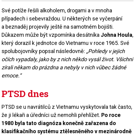
Své potíže řešili alkoholem, drogami a v mnoha
případech i sebevraždou. U některých se vyčerpání
a beznaděj projevily ještě na samotném bojišti.
Důkazem může být vzpomínka desátníka
Johna Houla
,
který dorazil k jednotce do Vietnamu v roce 1965. Své
spolubojovníky popsal následovně:
„Pohledy v jejich
očích vypadaly, jako by z nich někdo vysál život. Všichni
zírali někam do prázdna a nebyly v nich vůbec žádné
emoce.“
PTSD dnes
PTSD se u navrátilců z Vietnamu vyskytovala tak často,
že ji lékaři a úředníci už nemohli přehlížet.
Po roce
1980 byla tato diagnóza konečně zařazena do
klasifikačního systému ztělesněného v mezinárodně