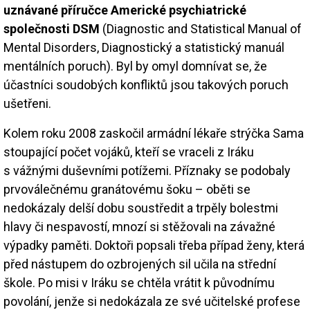
uznávané příručce Americké psychiatrické
společnosti DSM
(Diagnostic and Statistical Manual of
Mental Disorders, Diagnostický a statistický manuál
mentálních poruch). Byl by omyl domnívat se, že
účastníci soudobých konfliktů jsou takových poruch
ušetřeni.
Kolem roku 2008 zaskočil armádní lékaře strýčka Sama
stoupající počet vojáků, kteří se vraceli z Iráku
s vážnými duševními potížemi. Příznaky se podobaly
prvoválečnému granátovému šoku – oběti se
nedokázaly delší dobu soustředit a trpěly bolestmi
hlavy či nespavostí, mnozí si stěžovali na závažné
výpadky paměti. Doktoři popsali třeba případ ženy, která
před nástupem do ozbrojených sil učila na střední
škole. Po misi v Iráku se chtěla vrátit k původnímu
povolání, jenže si nedokázala ze své učitelské profese