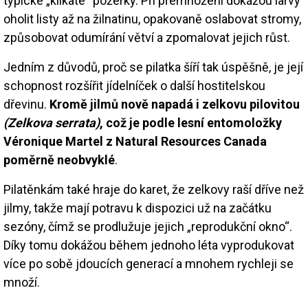
typické „klikaté“ požerky. Při přemnožení dokážou larvy
oholit listy až na žilnatinu, opakovaně oslabovat stromy,
způsobovat odumírání větví a zpomalovat jejich růst.
Jedním z důvodů, proč se pilatka šíří tak úspěšně, je její
schopnost rozšířit jídelníček o další hostitelskou
dřevinu.
Kromě jilmů nově napadá i zelkovu pilovitou
(Zelkova serrata)
, což je podle lesní entomoložky
Véronique Martel z Natural Resources Canada
poměrně neobvyklé
.
Pilatěnkám také hraje do karet, že zelkovy raší dříve než
jilmy, takže mají potravu k dispozici už na začátku
sezóny, čímž se prodlužuje jejich „reprodukční okno“.
Díky tomu dokážou během jednoho léta vyprodukovat
více po sobě jdoucích generací a mnohem rychleji se
množí.