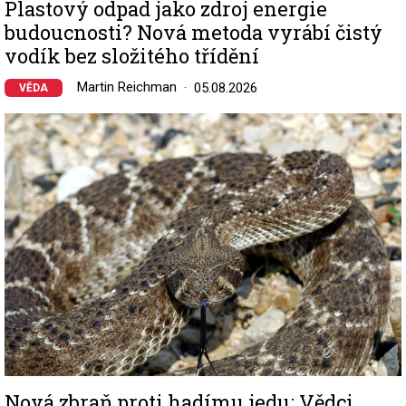
Plastový odpad jako zdroj energie
budoucnosti? Nová metoda vyrábí čistý
vodík bez složitého třídění
Martin Reichman
05.08.2026
VĚDA
Image
Nová zbraň proti hadímu jedu: Vědci