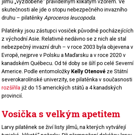
jilmů „vyzdobené“ pravidelným klikatým vzorem. Ve
skutečnosti ale jde o stopu nebezpečného invazního
druhu – pilatěnky
Aproceros leucopoda
.
Pilatěnky jsou zástupci vosiček původně pocházejících
z východní Asie. Relativně nedávno se z nich ale stal
nebezpečný invazní druh – v roce 2003 byla objevena v
Evropě, nejprve v Polsku a Maďarsku a v roce 2020 v
kanadském Québecu. Od té doby se šíří po celé Severní
Americe. Podle entomoložky
Kelly Otenové
ze Státní
severokarolínské univerzity, se pilatěnka v současnosti
rozšířila
již do 15 amerických států a 4 kanadských
provincií.
Vosička s velkým apetitem
Larvy pilatěnek se živí listy jilmů, na kterých vytvářejí