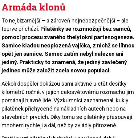
Armáda klonů
To nejbizarnější – a zároveň nejnebezpečnější – ale
teprve přichází.
Pilatěnky se rozmnožují bez samců,
pomocí procesu zvaného thelytokní partenogeneze.
Samice kladou neoplozená vajíčka, z nichž se líhnou
opět jen samice. Samec zatím nebyl nalezen ani
jediný. Prakticky to znamená, že jediný zavlečený
jedinec může založit zcela novou populaci.
Ačkoli dospělci dokážou sami aktivně uletět desítky
kilometrů ročně, v jejich celosvětovému rozmachu jim
pomáhají hlavně lidé. Výzkumníci zaznamenali kukly
pilatěnek přichycené na nákladních autech nebo na
stavebních prvcích. Díky tomu se pilatěnky přesouvají
mnohem rychleji a dál, než by zvládly přirozeně.