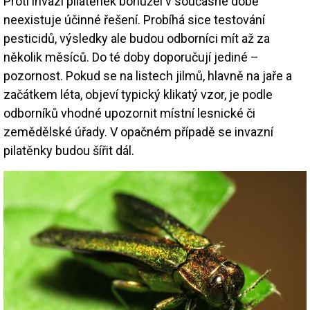
Proti invazi pilatěnek bohužel v současné době
neexistuje účinné řešení. Probíhá sice testování
pesticidů, výsledky ale budou odborníci mít až za
několik měsíců. Do té doby doporučují jediné –
pozornost. Pokud se na listech jilmů, hlavně na jaře a
začátkem léta, objeví typický klikatý vzor, je podle
odborníků vhodné upozornit místní lesnické či
zemědělské úřady. V opačném případě se invazní
pilatěnky budou šířit dál.
Image