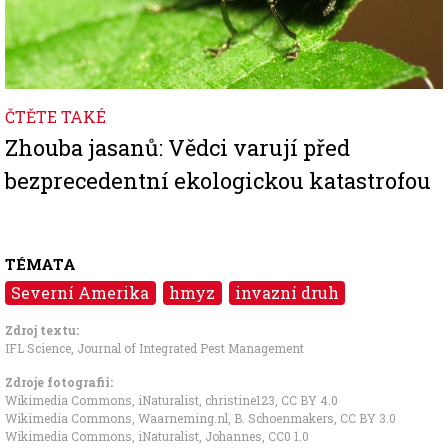
ČTĚTE TAKÉ
Zhouba jasanů: Vědci varují před
bezprecedentní ekologickou katastrofou
TÉMATA
Severní Amerika
hmyz
invazní druh
Zdroj textu:
IFL Science
,
Journal of Integrated Pest Management
Zdroje fotografii:
Wikimedia Commons, iNaturalist, christine123
,
CC BY 4.0
Wikimedia Commons, Waarneming.nl, B. Schoenmakers
,
CC BY 3.0
Wikimedia Commons, iNaturalist, Johannes
,
CC0 1.0