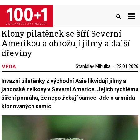
Přejít
k
hlavnímu
obsahu
Klony pilatěnek se šíří Severní
Amerikou a ohrožují jilmy a další
dřeviny
VĚDA
Stanislav Mihulka
22.01.2026
Invazní pilatěnky z východní Asie likvidují jilmy a
japonské zelkovy v Severní Americe. Jejich rychlému
šíření pomáhá, že nepotřebují samce. Jde o armádu
klonovaných samic.