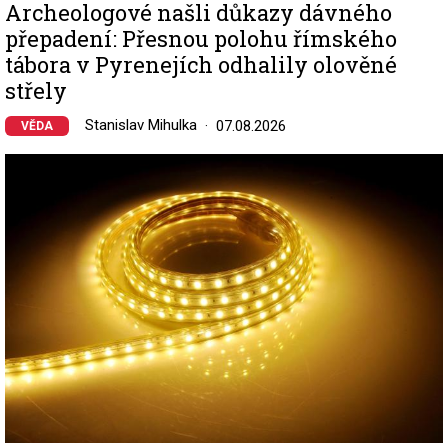
Archeologové našli důkazy dávného
přepadení: Přesnou polohu římského
tábora v Pyrenejích odhalily olověné
střely
Stanislav Mihulka
07.08.2026
VĚDA
Image