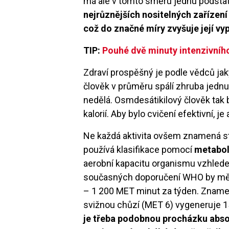
má ale v tomto směru jednu podst
nejrůznějších nositelných zařízen
což do značné míry zvyšuje její v
TIP:
Pouhé dvě minuty intenzivníh
Zdraví prospěšný je podle vědců jaký
člověk v průměru spálí zhruba jednu 
nedělá. Osmdesátikilový člověk tak
kalorií. Aby bylo cvičení efektivní, je 
Ne každá aktivita ovšem znamená st
používá klasifikace pomocí
metabol
aerobní kapacitu organismu vzhled
současných doporučení WHO by měl 
– 1 200 MET minut za týden. Znamen
svižnou chůzí (MET 6) vygeneruje 
je třeba podobnou procházku abso