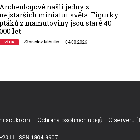
Archeologové našli jedny z
nejstarších miniatur světa: Figurky
ptáků z mamutoviny jsou staré 40
000 let
Stanislav Mihulka
04.08.2026
VĚDA
ní soukromí
Ochrana osobních údajů
O serveru 
007–2011. ISSN 1804-9907