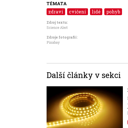
TÉMATA
zdraví
cvičení
lidé
pohyb
Zdroj textu:
Science Alert
Zdroje fotografii:
Pixabay
Další články v sekci
Image