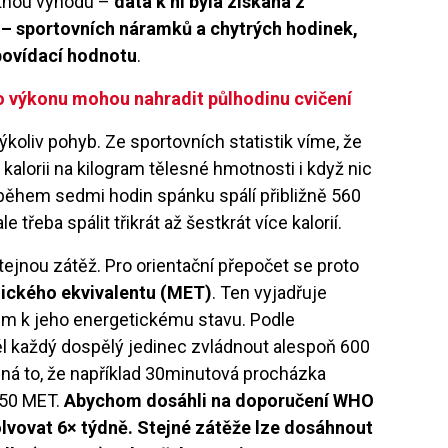
atnou výhodu –
data k ní byla získána z
í – sportovních náramků a chytrých hodinek,
ypovídací hodnotu
.
o výkonu mohou nahradit půlhodinu cvičení
koliv pohyb. Ze sportovních statistik víme, že
kalorii na kilogram tělesné hmotnosti i když nic
 během sedmi hodin spánku spálí přibližně 560
ale třeba spálit třikrát až šestkrát více kalorií.
ejnou zátěž. Pro orientační přepočet se proto
ického ekvivalentu (MET)
. Ten vyjadřuje
em k jeho energetickému stavu. Podle
každý dospělý jedinec zvládnout alespoň 600
á to, že například 30minutová procházka
150 MET.
Abychom dosáhli na doporučení WHO
lvovat 6× týdně. Stejné zátěže lze dosáhnout