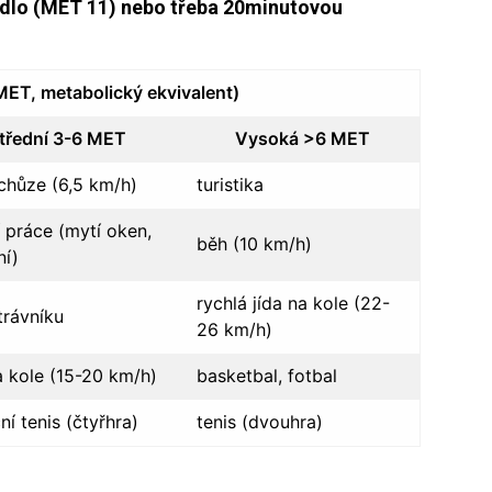
dlo (MET 11) nebo třeba 20minutovou
MET, metabolický ekvivalent)
třední 3-6 MET
Vysoká >6 MET
chůze (6,5 km/h)
turistika
 práce (mytí oken,
běh (10 km/h)
ní)
rychlá jída na kole (22-
trávníku
26 km/h)
a kole (15-20 km/h)
basketbal, fotbal
ní tenis (čtyřhra)
tenis (dvouhra)