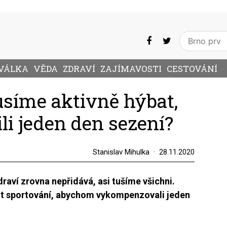
VÁLKA
VĚDA
ZDRAVÍ
ZAJÍMAVOSTI
CESTOVÁNÍ
usíme aktivně hýbat,
i jeden den sezení?
Stanislav Mihulka
28.11.2020
raví zrovna nepřidává, asi tušíme všichni.
at sportování, abychom vykompenzovali jeden