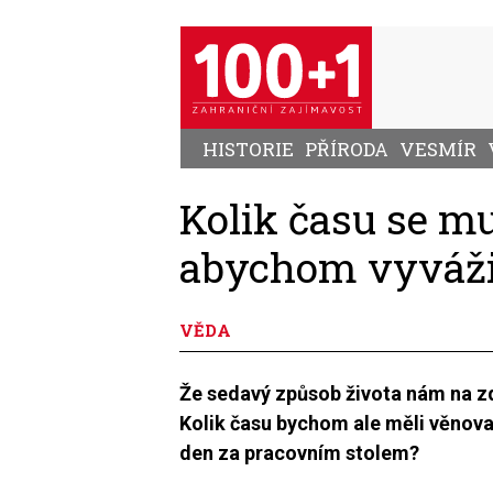
Přejít
k
hlavnímu
obsahu
HISTORIE
PŘÍRODA
VESMÍR
Kolik času se m
abychom vyvážil
VĚDA
Že sedavý způsob života nám na zd
Kolik času bychom ale měli věnov
den za pracovním stolem?