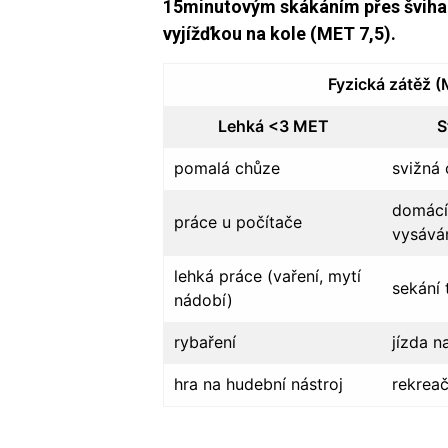
15minutovým skákáním přes šviha
vyjížďkou na kole (MET 7,5).
Fyzická zátěž (
Lehká <3 MET
S
pomalá chůze
svižná 
domácí
práce u počítače
vysává
lehká práce (vaření, mytí
sekání 
nádobí)
rybaření
jízda n
hra na hudební nástroj
rekreač