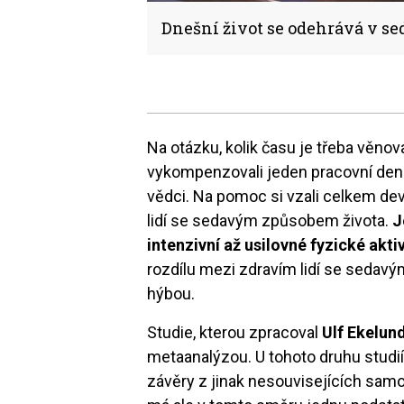
Dnešní život se odehrává v se
Na otázku, kolik času je třeba věnova
vykompenzovali jeden pracovní den 
vědci. Na pomoc si vzali celkem dev
lidí se sedavým způsobem života.
J
intenzivní až usilovné fyzické akti
rozdílu mezi zdravím lidí se sedavý
hýbou.
Studie, kterou zpracoval
Ulf Ekelun
metaanalýzou. U tohoto druhu studií
závěry z jinak nesouvisejících sa