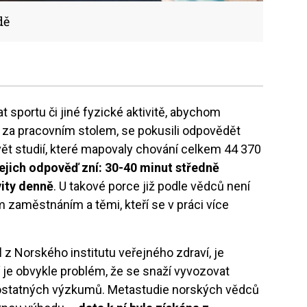
dě
t sportu či jiné fyzické aktivitě, abychom
za pracovním stolem, se pokusili odpovědět
ět studií, které mapovaly chování celkem 44 370
ejich odpověď zní: 30-40 minut středně
vity denně
. U takové porce již podle vědců není
m zaměstnáním a těmi, kteří se v práci více
d
z Norského institutu veřejného zdraví, je
 je obvykle problém, že se snaží vyvozovat
mostatných výzkumů. Metastudie norských vědců