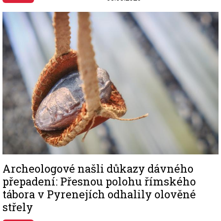
Image
Archeologové našli důkazy dávného
přepadení: Přesnou polohu římského
tábora v Pyrenejích odhalily olověné
střely