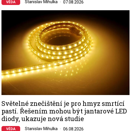
Stanislav Mihulka
07.08.2026
VĚDA
Image
Světelné znečištění je pro hmyz smrtící
pastí. Řešením mohou být jantarové LED
diody, ukazuje nová studie
Stanislav Mihulka
06.08.2026
VĚDA