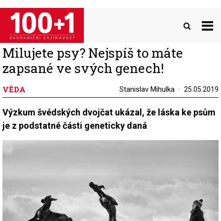
Přejít
k
hlavnímu
obsahu
Milujete psy? Nejspíš to máte
zapsané ve svých genech!
VĚDA
Stanislav Mihulka
25.05.2019
Výzkum švédských dvojčat ukázal, že láska ke psům
je z podstatné části geneticky daná