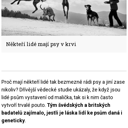
Někteří lidé mají psy v krvi
Proč mají někteří lidé tak bezmezně rádi psy a jiní zase
nikoliv? Dřívější vědecké studie ukázaly, že když jsou
lidé psům vystavení od malička, tak si k nim často
vytvoří trvalé pouto.
Tým švédských a britských
badatelů zajímalo, jestli je láska lidí ke psům daná i
geneticky
.