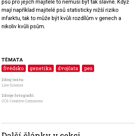
psů pro jejich majitele to nemusí být tak slavné. Když
mají například majitelé psů statisticky nižší riziko
infarktu, tak to může být kvůli rozdílům v genech a
nikoliv kvůli psům.
TÉMATA
Švédsko
genetika
dvojčata
pes
Zdroj textu:
Live Science
Zdroje fotografii:
CC0 Creative Commons
Další články v sekci