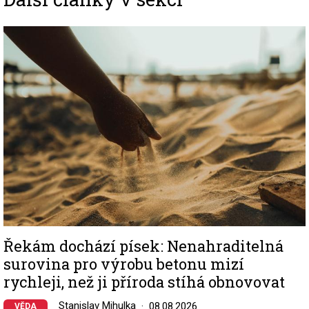
Image
Řekám dochází písek: Nenahraditelná
surovina pro výrobu betonu mizí
rychleji, než ji příroda stíhá obnovovat
Stanislav Mihulka
08.08.2026
VĚDA