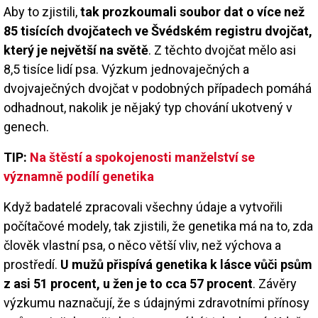
Aby to zjistili,
tak prozkoumali soubor dat o více než
85 tisících dvojčatech ve Švédském registru dvojčat,
který je největší na světě
. Z těchto dvojčat mělo asi
8,5 tisíce lidí psa. Výzkum jednovaječných a
dvojvaječných dvojčat v podobných případech pomáhá
odhadnout, nakolik je nějaký typ chování ukotvený v
genech.
TIP:
Na štěstí a spokojenosti manželství se
významně podílí genetika
Když badatelé zpracovali všechny údaje a vytvořili
počítačové modely, tak zjistili, že genetika má na to, zda
člověk vlastní psa, o něco větší vliv, než výchova a
prostředí.
U mužů přispívá genetika k lásce vůči psům
z asi 51 procent, u žen je to cca 57 procent
. Závěry
výzkumu naznačují, že s údajnými zdravotními přínosy