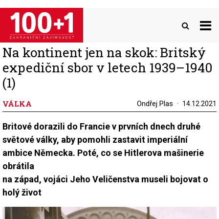
Přejít
k
hlavnímu
obsahu
Na kontinent jen na skok: Britský
expediční sbor v letech 1939–1940
(1)
VÁLKA
Ondřej Plas
14.12.2021
Britové dorazili do Francie v prvních dnech druhé
světové války, aby pomohli zastavit imperiální
ambice Německa. Poté, co se Hitlerova mašinerie
obrátila
na západ, vojáci Jeho Veličenstva museli bojovat o
holý život