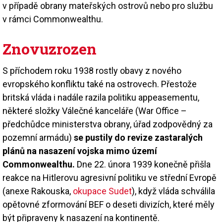
v případě obrany mateřských ostrovů nebo pro službu
v rámci Commonwealthu.
Znovuzrozen
S příchodem roku 1938 rostly obavy z nového
evropského konfliktu také na ostrovech. Přestože
britská vláda i nadále razila politiku appeasementu,
některé složky Válečné kanceláře (War Office –
předchůdce ministerstva obrany, úřad zodpovědný za
pozemní armádu)
se pustily do revize zastaralých
plánů na nasazení vojska mimo území
Commonwealthu.
Dne 22. února 1939 konečně přišla
reakce na Hitlerovu agresivní politiku ve střední Evropě
(anexe Rakouska,
okupace Sudet
), když vláda schválila
opětovné zformování BEF o deseti divizích, které měly
být připraveny k nasazení na kontinentě.