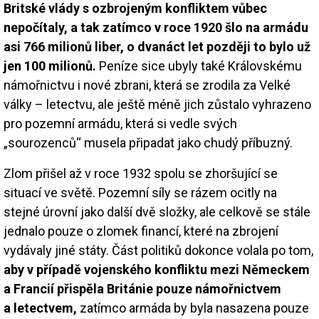
Britské vlády s ozbrojeným konfliktem vůbec
nepočítaly, a tak zatímco v roce 1920 šlo na armádu
asi 766 milionů liber, o dvanáct let později to bylo už
jen 100 milionů.
Peníze sice ubyly také Královskému
námořnictvu i nové zbrani, která se zrodila za Velké
války – letectvu, ale ještě méně jich zůstalo vyhrazeno
pro pozemní armádu, která si vedle svých
„sourozenců“ musela připadat jako chudý příbuzný.
Zlom přišel až v roce 1932 spolu se zhoršující se
situací ve světě. Pozemní síly se rázem ocitly na
stejné úrovní jako další dvě složky, ale celkově se stále
jednalo pouze o zlomek financí, které na zbrojení
vydávaly jiné státy. Část politiků dokonce volala po tom,
aby v případě vojenského konfliktu mezi Německem
a Francií přispěla Británie pouze námořnictvem
a letectvem,
zatímco armáda by byla nasazena pouze