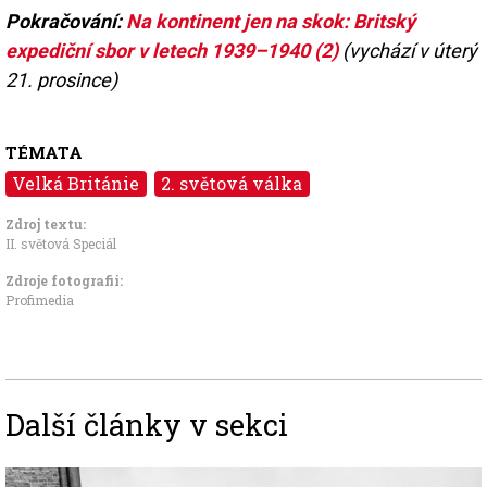
Pokračování:
Na kontinent jen na skok: Britský
expediční sbor v letech 1939–1940 (2)
(vychází v úterý
21. prosince)
TÉMATA
Velká Británie
2. světová válka
Zdroj textu:
II. světová Speciál
Zdroje fotografii:
Profimedia
Další články v sekci
Image