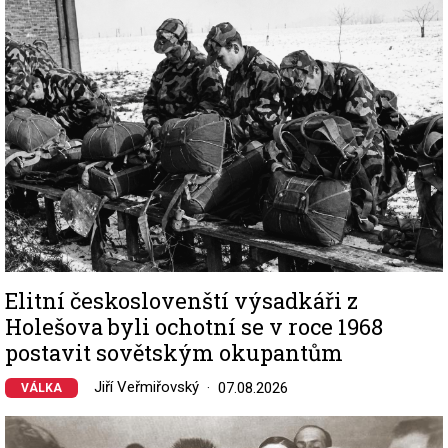
Elitní českoslovenští výsadkáři z
Holešova byli ochotní se v roce 1968
postavit sovětským okupantům
Jiří Veřmiřovský
07.08.2026
VÁLKA
Image