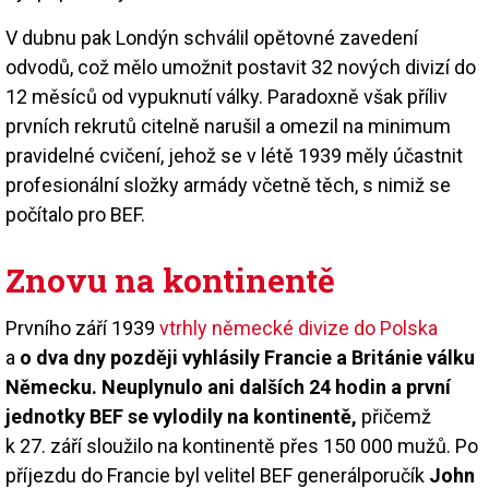
V dubnu pak Londýn schválil opětovné zavedení
odvodů, což mělo umožnit postavit 32 nových divizí do
12 měsíců od vypuknutí války. Paradoxně však příliv
prvních rekrutů citelně narušil a omezil na minimum
pravidelné cvičení, jehož se v létě 1939 měly účastnit
profesionální složky armády včetně těch, s nimiž se
počítalo pro BEF.
Znovu na kontinentě
Prvního září 1939
vtrhly německé divize do Polska
a
o dva dny později vyhlásily Francie a Británie válku
Německu. Neuplynulo ani dalších 24 hodin a první
jednotky BEF se vylodily na kontinentě,
přičemž
k 27. září sloužilo na kontinentě přes 150 000 mužů. Po
příjezdu do Francie byl velitel BEF generálporučík
John