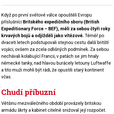
Když po první světové válce opouštěli Evropu
příslušníci
Britského expedičního sboru (British
Expeditionary Force – BEF), měli za sebou čtyři roky
krvavých bojů a odjížděli jako vítězové.
Téměř po
dvaceti letech podstupovali stejnou cestu další britští
vojáci, ovšem za zcela odlišných podmínek. Za sebou
nechávali kolabující Francii, v patách se jim hnaly
německé tanky, nad hlavou burácely letouny Luftwaffe
a tito muži mohli být rádi, že opustili starý kontinent
včas.
Chudí příbuzní
Většinu meziválečného období provázely britskou
armádu škrty a kabinet citelně snižoval její rozpočet.