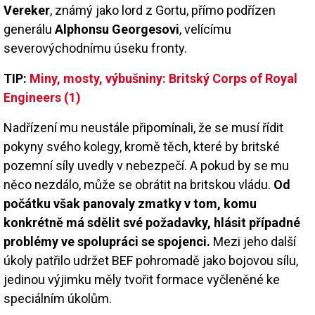
Vereker
, známý jako lord z Gortu, přímo podřízen
generálu
Alphonsu Georgesovi
, velícímu
severovýchodnímu úseku fronty.
TIP:
Miny, mosty, výbušniny: Britský Corps of Royal
Engineers (1)
Nadřízení mu neustále připomínali, že se musí řídit
pokyny svého kolegy, kromě těch, které by britské
pozemní síly uvedly v nebezpečí. A pokud by se mu
něco nezdálo, může se obrátit na britskou vládu.
Od
počátku však panovaly zmatky v tom, komu
konkrétně má sdělit své požadavky, hlásit případné
problémy ve spolupráci se spojenci.
Mezi jeho další
úkoly patřilo udržet BEF pohromadě jako bojovou sílu,
jedinou výjimku měly tvořit formace vyčleněné ke
speciálním úkolům.