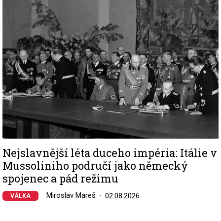
Image
Nejslavnější léta duceho impéria: Itálie v
Mussoliniho područí jako německý
spojenec a pád režimu
Miroslav Mareš
02.08.2026
VÁLKA