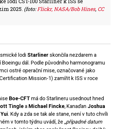
é lodi CST-100 Starliner k ISS se
zim 2025.
(foto:
Flickr, NASA/Bob Hines
,
CC
osmické lodi
Starliner
skončila nezdarem a
dí Boeingu dál. Podle původního harmonogramu
rámci ostré operační mise, označované jako
Certification Mission-1) zamířit k ISS v roce
mise
Boe-CFT
má do Starlineru usednout hned
ott Tingle
a
Michael Fincke
, Kanaďan
Joshua
 Yui
. Kdy a zda se tak ale stane, není v tuto chvíli
ém v tomto týdnu uvádí, že
„případné datum