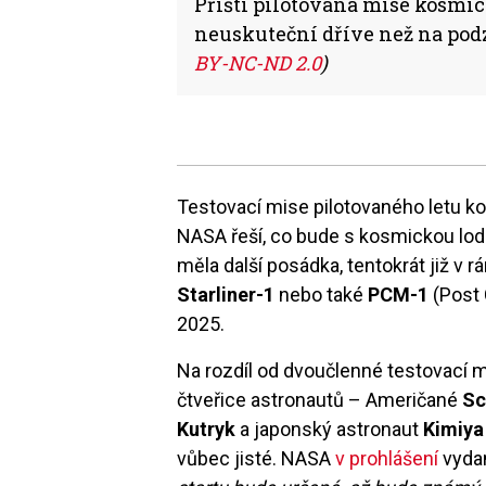
Příští pilotovaná mise kosmick
neuskuteční dříve než na pod
BY-NC-ND 2.0
)
Testovací mise pilotovaného letu k
NASA řeší, co bude s kosmickou lo
měla další posádka, tentokrát již v 
Starliner-1
nebo také
PCM-1
(Post 
2025.
Na rozdíl od dvoučlenné testovací 
čtveřice astronautů – Američané
Sc
Kutryk
a japonský astronaut
Kimiya
vůbec jisté. NASA
v prohlášení
vydan