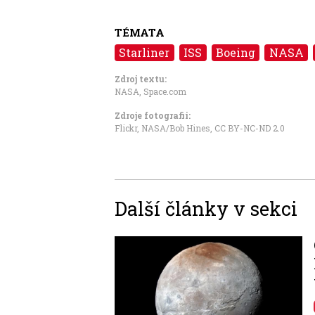
TÉMATA
Starliner
ISS
Boeing
NASA
Zdroj textu:
NASA
,
Space.com
Zdroje fotografii:
Flickr, NASA/Bob Hines
,
CC BY-NC-ND 2.0
Další články v sekci
Image