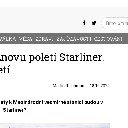
VÁLKA
VĚDA
ZDRAVÍ
ZAJÍMAVOSTI
CESTOVÁNÍ
novu poletí Starliner.
tí
Martin Reichman
18.10.2024
lety k Mezinárodní vesmírné stanici budou v
í Starliner?