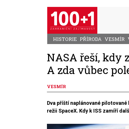
Přejít
k
hlavnímu
obsahu
HISTORIE
PŘÍRODA
VESMÍR
NASA řeší, kdy z
A zda vůbec pole
VESMÍR
Dva příští naplánované pilotované 
režii SpaceX. Kdy k ISS zamíří dalš