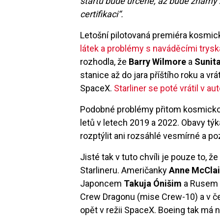
startu bude určené, až bude známý 
certifikaci“.
Letošní pilotovaná premiéra kosmick
látek a problémy s naváděcími trys
rozhodla, že
Barry Wilmore
a
Sunit
stanice až do jara příštího roku a v
SpaceX.
Starliner se poté vrátil v 
Podobné problémy přitom kosmickou
letů v letech 2019 a 2022. Obavy týk
rozptýlit ani rozsáhlé vesmírné a p
Jisté tak v tuto chvíli je pouze to, ž
Starlineru. Američanky
Anne McCla
Japoncem
Takuja Ónišim
a Ruse
Crew Dragonu (mise Crew-10) a v č
opět v režii SpaceX. Boeing tak má n