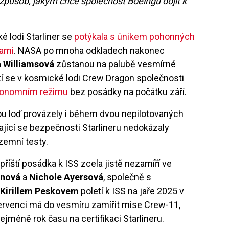
způsob, jakým chce společnost Boeingu dojít k
é lodi Starliner se
potýkala s únikem pohonných
kami
. NASA po mnoha odkladech nakonec
a Williamsová
zůstanou na palubě vesmírné
rátí se v kosmické lodi Crew Dragon společnosti
autonomním režimu
bez posádky na počátku září.
 loď provázely i během dvou nepilotovaných
ající se bezpečnosti Starlineru nedokázaly
ozemní testy.
e příští posádka k ISS zcela jistě nezamíří ve
inová
a
Nichole Ayersová
, společně s
m
Kirillem Peskovem
poletí k ISS na jaře 2025 v
ervenci má do vesmíru zamířit mise Crew-11,
ejméně rok času na certifikaci Starlineru.