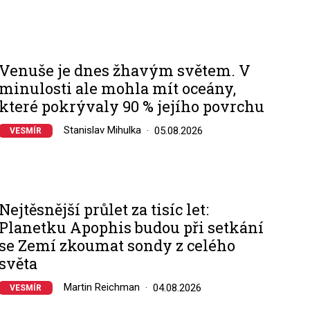
Venuše je dnes žhavým světem. V
minulosti ale mohla mít oceány,
které pokrývaly 90 % jejího povrchu
Stanislav Mihulka
05.08.2026
VESMÍR
Nejtěsnější průlet za tisíc let:
Planetku Apophis budou při setkání
se Zemí zkoumat sondy z celého
světa
Martin Reichman
04.08.2026
VESMÍR