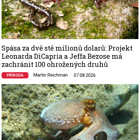
Spása za dvě stě milionů dolarů: Projekt
Leonarda DiCapria a Jeffa Bezose má
zachránit 100 ohrožených druhů
Martin Reichman
07.08.2026
PŘÍRODA
Image