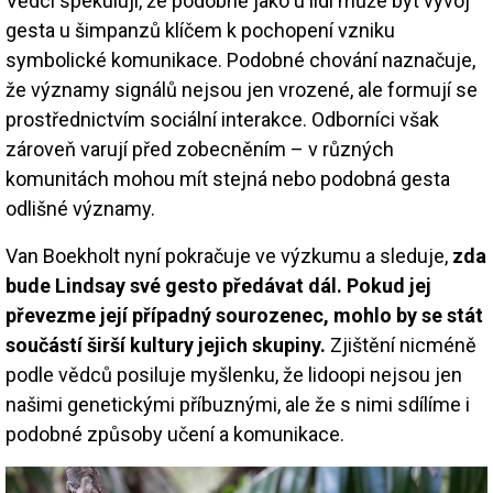
Vědci spekulují, že podobně jako u lidí může být vývoj
gesta u šimpanzů klíčem k pochopení vzniku
symbolické komunikace. Podobné chování naznačuje,
že významy signálů nejsou jen vrozené, ale formují se
prostřednictvím sociální interakce. Odborníci však
zároveň varují před zobecněním – v různých
komunitách mohou mít stejná nebo podobná gesta
odlišné významy.
Van Boekholt nyní pokračuje ve výzkumu a sleduje,
zda
bude Lindsay své gesto předávat dál. Pokud jej
převezme její případný sourozenec, mohlo by se stát
součástí širší kultury jejich skupiny.
Zjištění nicméně
podle vědců posiluje myšlenku, že lidoopi nejsou jen
našimi genetickými příbuznými, ale že s nimi sdílíme i
podobné způsoby učení a komunikace.
Image