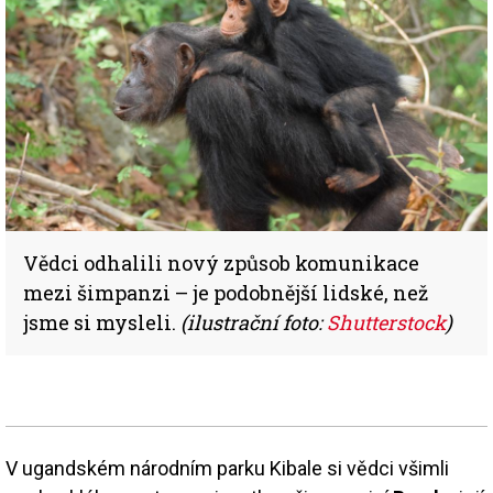
Vědci odhalili nový způsob komunikace
mezi šimpanzi – je podobnější lidské, než
jsme si mysleli.
(ilustrační foto:
Shutterstock
)
V ugandském národním parku Kibale si vědci všimli