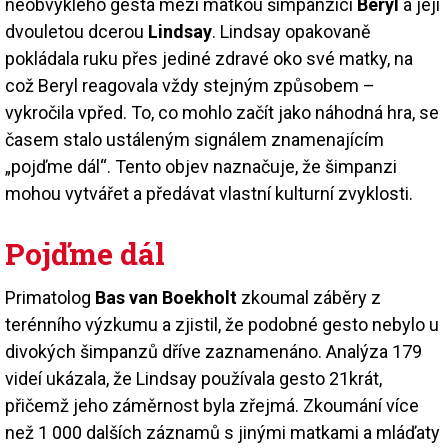
neobvyklého gesta mezi matkou šimpanzicí
Beryl
a její
dvouletou dcerou
Lindsay
. Lindsay opakovaně
pokládala ruku přes jediné zdravé oko své matky, na
což Beryl reagovala vždy stejným způsobem –
vykročila vpřed. To, co mohlo začít jako náhodná hra, se
časem stalo ustáleným signálem znamenajícím
„pojďme dál“. Tento objev naznačuje, že šimpanzi
mohou vytvářet a předávat vlastní kulturní zvyklosti.
Pojďme dál
Primatolog
Bas van Boekholt
zkoumal záběry z
terénního výzkumu a zjistil, že podobné gesto nebylo u
divokých šimpanzů dříve zaznamenáno. Analýza 179
videí ukázala, že Lindsay používala gesto 21krát,
přičemž jeho záměrnost byla zřejmá. Zkoumání více
než 1 000 dalších záznamů s jinými matkami a mláďaty