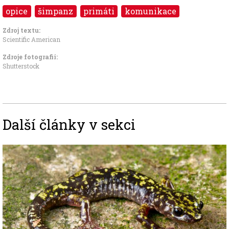
opice
šimpanz
primáti
komunikace
Zdroj textu:
Scientific American
Zdroje fotografii:
Shutterstock
Další články v sekci
Image