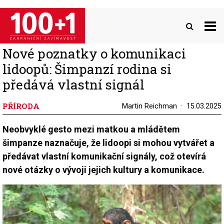
Přejít
k
hlavnímu
obsahu
Nové poznatky o komunikaci
lidoopů: Šimpanzí rodina si
předává vlastní signál
PŘÍRODA
Martin Reichman
15.03.2025
Neobvyklé gesto mezi matkou a mládětem
šimpanze naznačuje, že lidoopi si mohou vytvářet a
předávat vlastní komunikační signály, což otevírá
nové otázky o vývoji jejich kultury a komunikace.