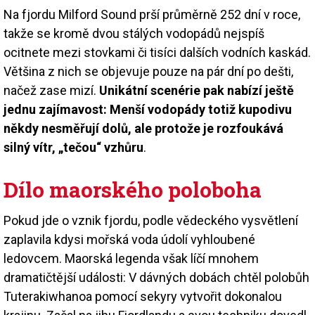
Na fjordu Milford Sound prší průměrně 252 dní v roce,
takže se kromě dvou stálých vodopádů nejspíš
ocitnete mezi stovkami či tisíci dalších vodních kaskád.
Většina z nich se objevuje pouze na pár dní po dešti,
načež zase mizí.
Unikátní scenérie pak nabízí ještě
jednu zajímavost: Menší vodopády totiž kupodivu
někdy nesměřují dolů, ale protože je rozfoukává
silný vítr, „tečou“ vzhůru
.
Dílo maorského poloboha
Pokud jde o vznik fjordu, podle vědeckého vysvětlení
zaplavila kdysi mořská voda údolí vyhloubené
ledovcem. Maorská legenda však líčí mnohem
dramatičtější události: V dávných dobách chtěl polobůh
Tuterakiwhanoa pomocí sekyry vytvořit dokonalou