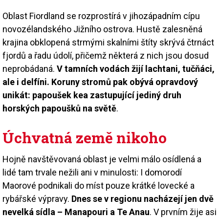
Oblast Fiordland se rozprostírá v jihozápadním cípu
novozélandského Jižního ostrova. Hustě zalesněná
krajina obklopená strmými skalními štíty skrývá čtrnáct
fjordů a řadu údolí, přičemž některá z nich jsou dosud
neprobádaná.
V tamních vodách žijí lachtani, tučňáci,
ale i delfíni. Koruny stromů pak obývá opravdový
unikát: papoušek kea zastupující jediný druh
horských papoušků na světě
.
Úchvatná země nikoho
Hojně navštěvovaná oblast je velmi málo osídlená a
lidé tam trvale nežili ani v minulosti: I domorodí
Maorové podnikali do míst pouze krátké lovecké a
rybářské výpravy.
Dnes se v regionu nacházejí jen dvě
nevelká sídla – Manapouri a Te Anau
. V prvním žije asi