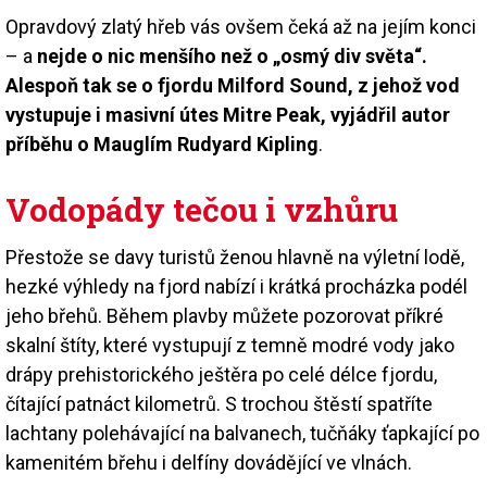
Opravdový zlatý hřeb vás ovšem čeká až na jejím konci
– a
nejde o nic menšího než o „osmý div světa“.
Alespoň tak se o fjordu Milford Sound, z jehož vod
vystupuje i masivní útes Mitre Peak, vyjádřil autor
příběhu o Mauglím Rudyard Kipling
.
Vodopády tečou i vzhůru
Přestože se davy turistů ženou hlavně na výletní lodě,
hezké výhledy na fjord nabízí i krátká procházka podél
jeho břehů. Během plavby můžete pozorovat příkré
skalní štíty, které vystupují z temně modré vody jako
drápy prehistorického ještěra po celé délce fjordu,
čítající patnáct kilometrů. S trochou štěstí spatříte
lachtany polehávající na balvanech, tučňáky ťapkající po
kamenitém břehu i delfíny dovádějící ve vlnách.