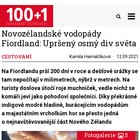
Přejít
k
hlavnímu
obsahu
Novozélandské vodopády
Fiordland: Upršený osmý div světa
CESTOVÁNÍ
Kamila Hamalčíková
12.09.2021
Na Fiordlandu prší 200 dní v roce a dešťové srážky se
tam nepočítají v milimetrech, nýbrž v metrech. Na
turisty doslova útočí roje muchniček, vedle nichž se
komáři jeví jako pohodoví společníci. Díky překrásné
indigově modré hladině, burácejícím vodopádům
a majestátním vrcholkům hor se přesto jedná
o nejnavštěvovanější část Nového Zélandu
Fotogalerie
5