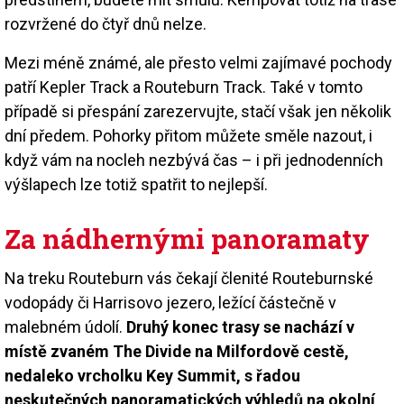
rozvržené do čtyř dnů nelze.
Mezi méně známé, ale přesto velmi zajímavé pochody
patří Kepler Track a Routeburn Track. Také v tomto
případě si přespání zarezervujte, stačí však jen několik
dní předem. Pohorky přitom můžete směle nazout, i
když vám na nocleh nezbývá čas – i při jednodenních
výšlapech lze totiž spatřit to nejlepší.
Za nádhernými panoramaty
Na treku Routeburn vás čekají členité Routeburnské
vodopády či Harrisovo jezero, ležící částečně v
malebném údolí.
Druhý konec trasy se nachází v
místě zvaném The Divide na Milfordově cestě,
nedaleko vrcholku Key Summit, s řadou
neskutečných panoramatických výhledů na okolní