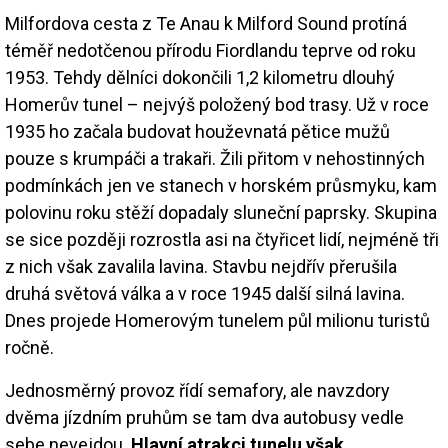
Milfordova cesta z Te Anau k Milford Sound protíná
téměř nedotčenou přírodu Fiordlandu teprve od roku
1953. Tehdy dělníci dokončili 1,2 kilometru dlouhý
Homerův tunel – nejvýš položený bod trasy. Už v roce
1935 ho začala budovat houževnatá pětice mužů
pouze s krumpáči a trakaři. Žili přitom v nehostinných
podmínkách jen ve stanech v horském průsmyku, kam
polovinu roku stěží dopadaly sluneční paprsky. Skupina
se sice později rozrostla asi na čtyřicet lidí, nejméně tři
z nich však zavalila lavina. Stavbu nejdřív přerušila
druhá světová válka a v roce 1945 další silná lavina.
Dnes projede Homerovým tunelem půl milionu turistů
ročně.
Jednosměrný provoz řídí semafory, ale navzdory
dvěma jízdním pruhům se tam dva autobusy vedle
sebe nevejdou.
Hlavní atrakci tunelu však