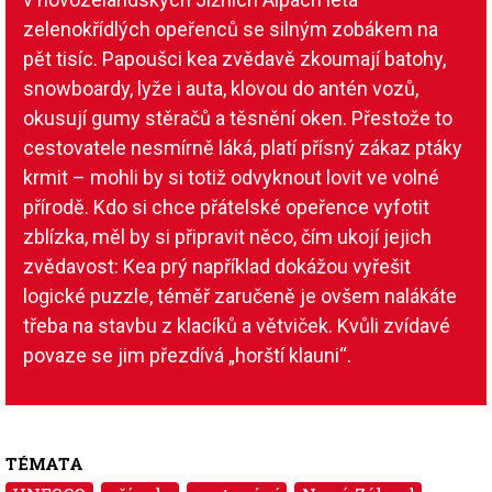
zelenokřídlých opeřenců se silným zobákem na
pět tisíc. Papoušci kea zvědavě zkoumají batohy,
snowboardy, lyže i auta, klovou do antén vozů,
okusují gumy stěračů a těsnění oken. Přestože to
cestovatele nesmírně láká, platí přísný zákaz ptáky
krmit – mohli by si totiž odvyknout lovit ve volné
přírodě. Kdo si chce přátelské opeřence vyfotit
zblízka, měl by si připravit něco, čím ukojí jejich
zvědavost: Kea prý například dokážou vyřešit
logické puzzle, téměř zaručeně je ovšem nalákáte
třeba na stavbu z klacíků a větviček. Kvůli zvídavé
povaze se jim přezdívá „horští klauni“.
TÉMATA