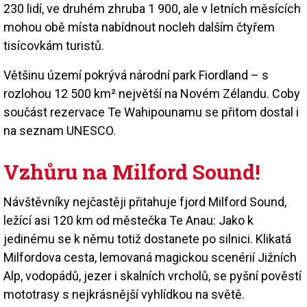
230 lidí, ve druhém zhruba 1 900, ale v letních měsících
mohou obě místa nabídnout nocleh dalším čtyřem
tisícovkám turistů.
Většinu území pokrývá národní park Fiordland – s
rozlohou 12 500 km² největší na Novém Zélandu. Coby
součást rezervace Te Wahipounamu se přitom dostal i
na seznam UNESCO.
Vzhůru na Milford Sound!
Návštěvníky nejčastěji přitahuje fjord Milford Sound,
ležící asi 120 km od městečka Te Anau: Jako k
jedinému se k němu totiž dostanete po silnici. Klikatá
Milfordova cesta, lemovaná magickou scenérií Jižních
Alp, vodopádů, jezer i skalních vrcholů, se pyšní pověstí
mototrasy s nejkrásnější vyhlídkou na světě.