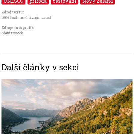
UNESCO
příroda
cestování
Nový Zéland
Zdroj textu:
100+1 zahraniční zajímavost
Zdroje fotografii:
Shutterstock
Další články v sekci
Image