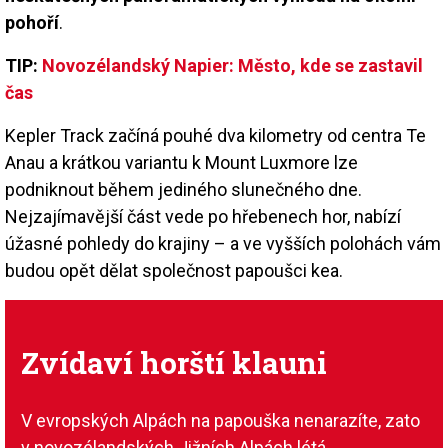
pohoří
.
TIP:
Novozélandský Napier: Město, kde se zastavil
čas
Kepler Track začíná pouhé dva kilometry od centra Te
Anau a krátkou variantu k Mount Luxmore lze
podniknout během jediného slunečného dne.
Nejzajímavější část vede po hřebenech hor, nabízí
úžasné pohledy do krajiny – a ve vyšších polohách vám
budou opět dělat společnost papoušci kea.
Zvídaví horští klauni
V evropských Alpách na papouška nenarazíte, zato
v novozélandských Jižních Alpách létá