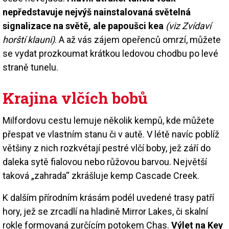
nepředstavuje nejvýš nainstalovaná světelná
signalizace na světě, ale papoušci kea
(viz Zvídaví
horští klauni)
. A až vás zájem opeřenců omrzí, můžete
se vydat prozkoumat krátkou ledovou chodbu po levé
straně tunelu.
Krajina vlčích bobů
Milfordovu cestu lemuje několik kempů, kde můžete
přespat ve vlastním stanu či v autě. V létě navíc poblíž
většiny z nich rozkvétají pestré vlčí boby, jež září do
daleka sytě fialovou nebo růžovou barvou. Největší
taková „zahrada“ zkrášluje kemp Cascade Creek.
K dalším přírodním krásám podél uvedené trasy patří
hory, jež se zrcadlí na hladině Mirror Lakes, či skalní
rokle formovaná zurčícím potokem Chas.
Výlet na Key