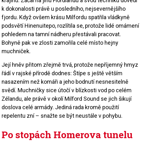
krajinu. Začal na jihu Fiordlandu a svou techniku dovedl
k dokonalosti právě u posledního, nejsevernějšího
fjordu. Když ovšem krásu Milfordu spatřila vládkyně
podsvětí Hinenuitepo, rozlítila se, protože lidé omámení
pohledem na tamní nádheru přestávali pracovat.
Bohyně pak ve zlosti zamořila celé místo hejny
muchniček.
Její hněv přitom zřejmě trvá, protože nepříjemný hmyz
řádí v rajské přírodě dodnes: Štípe s ještě větším
nasazením než komáři a jeho bodnutí nesnesitelně
svědí. Muchničky sice útočí v blízkosti vod po celém
Zélandu, ale právě v okolí Milford Sound se jich šikují
doslova celé armády. Jediná rada kromě použití
repelentu zní – snažte se být neustále v pohybu.
Po stopách Homerova tunelu