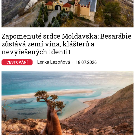
Zapomenuté srdce Moldavska: Besarábie
zůstává zemí vína, klášterů a
nevyřešených identit
Lenka Lazoňová
18.07.2026
CESTOVÁNÍ
Image