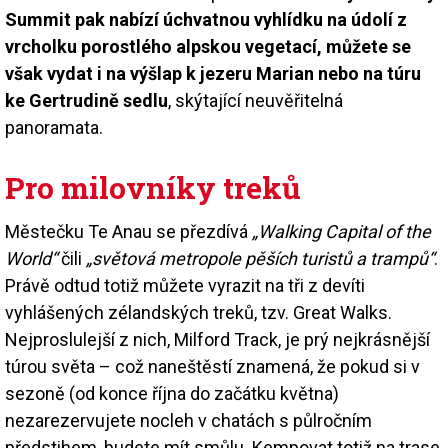
Summit pak nabízí úchvatnou vyhlídku na údolí z
vrcholku porostlého alpskou vegetací, můžete se
však vydat i na výšlap k jezeru Marian nebo na túru
ke Gertrudině sedlu
, skýtající neuvěřitelná
panoramata.
Pro milovníky treků
Městečku Te Anau se přezdívá
„Walking Capital of the
World“
čili
„světová metropole pěších turistů a trampů“
.
Právě odtud totiž můžete vyrazit na tři z devíti
vyhlášených zélandských treků, tzv. Great Walks.
Nejproslulejší z nich, Milford Track, je prý nejkrásnější
túrou světa – což naneštěstí znamená, že pokud si v
sezoně (od konce října do začátku května)
nezarezervujete nocleh v chatách s půlročním
předstihem, budete mít smůlu. Kempovat totiž na trase