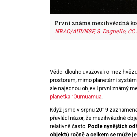
První známá mezihvězdná kom
NRAO/AUI/NSF, S. Dagnello
,
CC 
Vědci dlouho uvažovali o mezihvěz
prostorem, mimo planetární systémy, 
ale najednou objevil první známý m
planetka ʻOumuamua
.
Když jsme v srpnu 2019 zaznamena
převládl názor, že mezihvězdné obje
relativně často.
Podle nynějších od
objektů ročně a celkem se může jed