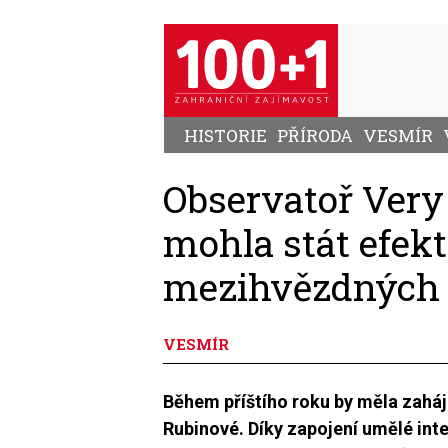
Přejít
k
hlavnímu
obsahu
HISTORIE
PŘÍRODA
VESMÍR
Observatoř Very
mohla stát efek
mezihvězdných 
VESMÍR
Během příštího roku by měla zaháj
Rubinové. Díky zapojení umělé inte