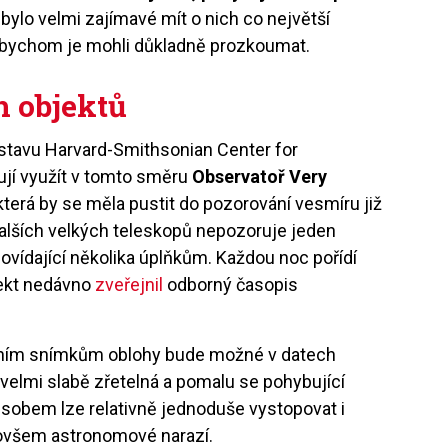
y bylo velmi zajímavé mít o nich co největší
, abychom je mohli důkladně prozkoumat.
 objektů
ústavu Harvard-Smithsonian Center for
ují využít v tomto směru
Observatoř Very
která by se měla pustit do pozorování vesmíru již
dalších velkých teleskopů nepozoruje jeden
povídající několika úplňkům. Každou noc pořídí
jekt nedávno
zveřejnil
odborný časopis
ilním snímkům oblohy bude možné v datech
 velmi slabě zřetelná a pomalu se pohybující
ůsobem lze relativně jednoduše vystopovat i
ovšem astronomové narazí.