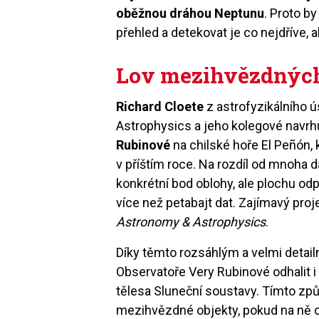
oběžnou dráhou Neptunu
. Proto b
přehled a detekovat je co nejdříve
Lov mezihvězdných
Richard Cloete
z astrofyzikálního 
Astrophysics a jeho kolegové navrh
Rubinové
na chilské hoře El Peñón, 
v příštím roce. Na rozdíl od mnoha 
konkrétní bod oblohy, ale plochu od
více než petabajt dat. Zajímavý pro
Astronomy & Astrophysics
.
Díky těmto rozsáhlým a velmi deta
Observatoře Very Rubinové odhalit i
tělesa Sluneční soustavy. Tímto zp
mezihvězdné objekty, pokud na ně 