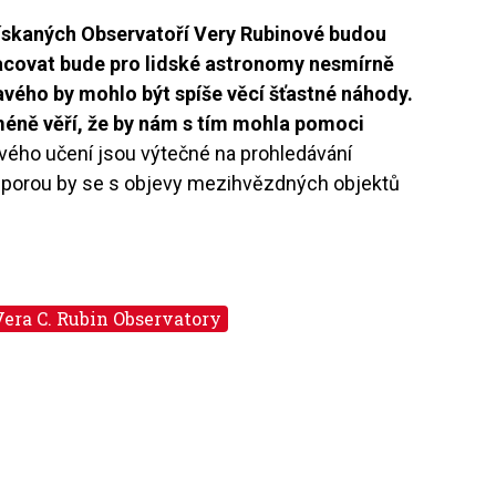
ískaných Observatoří Very Rubinové budou
racovat bude pro lidské astronomy nesmírně
avého by mohlo být spíše věcí šťastné náhody.
méně věří, že by nám s tím mohla pomoci
ového učení jsou výtečné na prohledávání
dporou by se s objevy mezihvězdných objektů
Vera C. Rubin Observatory