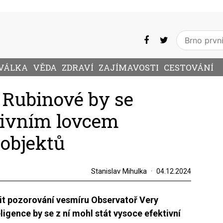
VÁLKA
VĚDA
ZDRAVÍ
ZAJÍMAVOSTI
CESTOVÁNÍ
 Rubinové by se
tivním lovcem
objektů
Stanislav Mihulka
04.12.2024
it pozorování vesmíru Observatoř Very
ligence by se z ní mohl stát vysoce efektivní