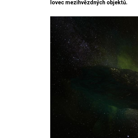
lovec mezihvězdných objektů.