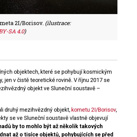
eta 2I/Borisov.
(ilustrace:
BY-SA 4.0
)
dných objektech, které se pohybují kosmickým
jen v čistě teoretické rovině. V říjnu 2017 se
ezihvězdný objekt ve Sluneční soustavě –
li druhý mezihvězdný objekt,
kometu 2I/Borisov
,
kty se ve Sluneční soustavě vlastně objevují
hadů by to mohlo být až několik takových
nat až o tisíce objektů, pohybujících se před