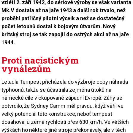
vzlétl 2. září 1942, do sériové výroby se však varianta
Mk.V dostala až na jaře 1943 a další rok trvalo, než
proběhl patřičný pilotní výcvik a než se dostatečný
počet letounů dostal k bojovým útvarům. Nový
britský stroj se tak zapojil do ostrých akcí až na jaře
1944.
Proti nacistickým
vynálezům
Letadla Tempest přicházela do výzbroje coby náhrada
typhoonů, takže se účastnila zejména útoků na
německé cíle v okupované západní Evropě. Záhy se
potvrdilo, že Sydney Camm měl pravdu, když věřil ve
velký potenciál této konstrukce, neboť tempest
dosahoval u země rychlosti přes 630 km/h. Ve větších
výškách ho některé jiné stroje překonávaly, ale v těch