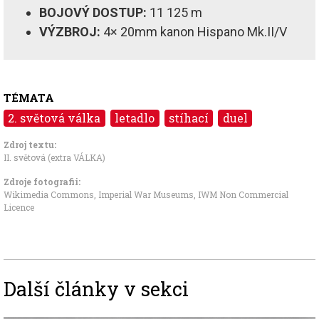
BOJOVÝ DOSTUP:
11 125 m
VÝZBROJ:
4× 20mm kanon Hispano Mk.II/V
TÉMATA
2. světová válka
letadlo
stíhací
duel
Zdroj textu:
II. světová (extra VÁLKA)
Zdroje fotografii:
Wikimedia Commons, Imperial War Museums
,
IWM Non Commercial
Licence
Další články v sekci