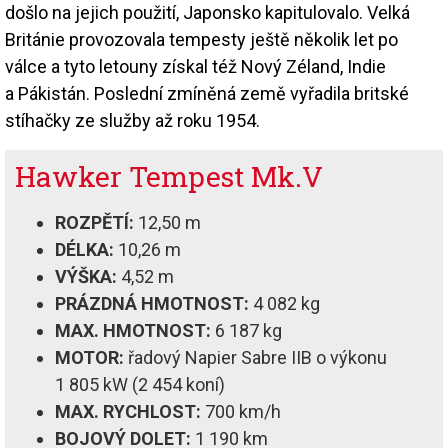
došlo na jejich použití, Japonsko kapitulovalo. Velká
Británie provozovala tempesty ještě několik let po
válce a tyto letouny získal též Nový Zéland, Indie
a Pákistán. Poslední zmíněná země vyřadila britské
stíhačky ze služby až roku 1954.
Hawker Tempest Mk.V
ROZPĚTÍ:
12,50 m
DÉLKA:
10,26 m
VÝŠKA:
4,52 m
PRÁZDNÁ HMOTNOST:
4 082 kg
MAX. HMOTNOST:
6 187 kg
MOTOR:
řadový Napier Sabre IIB o výkonu
1 805 kW (2 454 koní)
MAX. RYCHLOST:
700 km/h
BOJOVÝ DOLET:
1 190 km