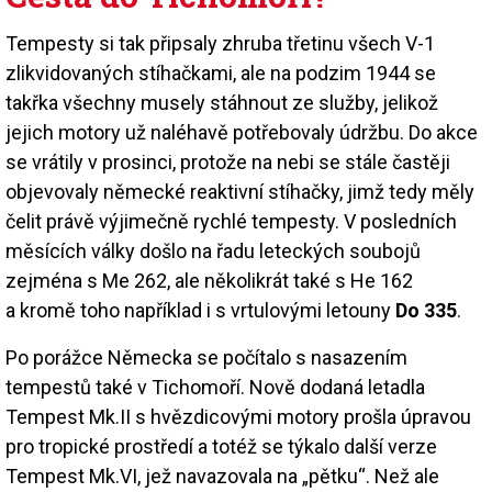
Tempesty si tak připsaly zhruba třetinu všech V-1
zlikvidovaných stíhačkami, ale na podzim 1944 se
takřka všechny musely stáhnout ze služby, jelikož
jejich motory už naléhavě potřebovaly údržbu. Do akce
se vrátily v prosinci, protože na nebi se stále častěji
objevovaly německé reaktivní stíhačky, jimž tedy měly
čelit právě výjimečně rychlé tempesty. V posledních
měsících války došlo na řadu leteckých soubojů
zejména s Me 262, ale několikrát také s He 162
a kromě toho například i s vrtulovými letouny
Do 335
.
Po porážce Německa se počítalo s nasazením
tempestů také v Tichomoří. Nově dodaná letadla
Tempest Mk.II s hvězdicovými motory prošla úpravou
pro tropické prostředí a totéž se týkalo další verze
Tempest Mk.VI, jež navazovala na „pětku“. Než ale