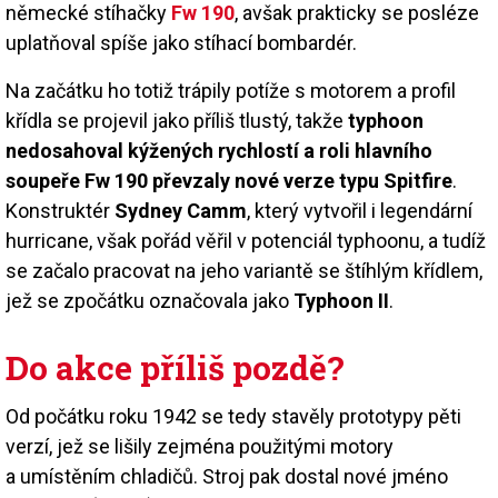
německé stíhačky
Fw 190
, avšak prakticky se posléze
uplatňoval spíše jako stíhací bombardér.
Na začátku ho totiž trápily potíže s motorem a profil
křídla se projevil jako příliš tlustý, takže
typhoon
nedosahoval kýžených rychlostí a roli hlavního
soupeře Fw 190 převzaly nové verze typu Spitfire
.
Konstruktér
Sydney Camm
, který vytvořil i legendární
hurricane, však pořád věřil v potenciál typhoonu, a tudíž
se začalo pracovat na jeho variantě se štíhlým křídlem,
jež se zpočátku označovala jako
Typhoon II
.
Do akce příliš pozdě?
Od počátku roku 1942 se tedy stavěly prototypy pěti
verzí, jež se lišily zejména použitými motory
a umístěním chladičů. Stroj pak dostal nové jméno