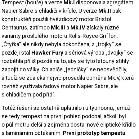
Tempest (bouře) a verze
Mk.I
disponovala agregátem
Napier Sabre s chladiči v křídle. U verze
Mk.II
pak
konstruktéři použili hvězdicový motor Bristol
Centaurus, zatímco
Mk.III
a
Mk.IV
získaly různé
varianty proslulého motoru Rolls-Royce Griffon.
„Čtyřka“ ale nikdy nebyla dokončena, z „trojky“ se
později stal
Hawker Fury
a sériová výroba „dvojky“ se
rozběhla příliš pozdě na to, aby se tyto letouny stihly
zapojit do války. Chladiče „jedničky“ se neosvědčily,
a tudíž se zdaleka nejvíc prosadila obměna Mk.V, která
rovněž využívala řadový motor Napier Sabre, ale
s chladičem pod přídí.
Totéž řešení se ostatně uplatnilo i u typhoonu, jemuž
se tedy tempest na první pohled podobal, ačkoli byl
o půl metru delší a zejména dostal nové eliptické křídlo
s laminárním obtékáním.
První prototyp tempestu