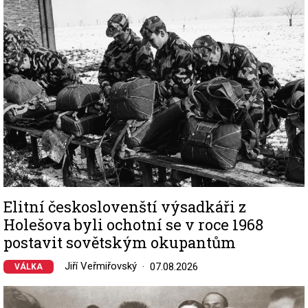
Elitní českoslovenští výsadkáři z
Holešova byli ochotní se v roce 1968
postavit sovětským okupantům
Jiří Veřmiřovský
07.08.2026
VÁLKA
Image