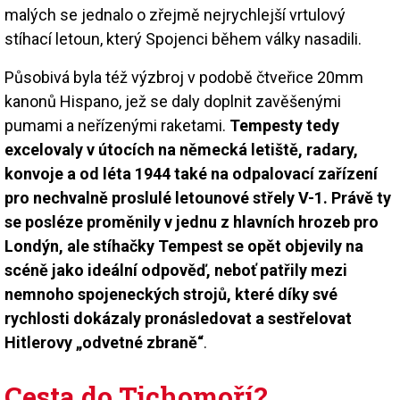
malých se jednalo o zřejmě nejrychlejší vrtulový
stíhací letoun, který Spojenci během války nasadili.
Působivá byla též výzbroj v podobě čtveřice 20mm
kanonů Hispano, jež se daly doplnit zavěšenými
pumami a neřízenými raketami.
Tempesty tedy
excelovaly v útocích na německá letiště, radary,
konvoje a od léta 1944 také na odpalovací zařízení
pro nechvalně proslulé letounové střely V-1. Právě ty
se posléze proměnily v jednu z hlavních hrozeb pro
Londýn, ale stíhačky Tempest se opět objevily na
scéně jako ideální odpověď, neboť patřily mezi
nemnoho spojeneckých strojů, které díky své
rychlosti dokázaly pronásledovat a sestřelovat
Hitlerovy „odvetné zbraně“
.
Cesta do Tichomoří?