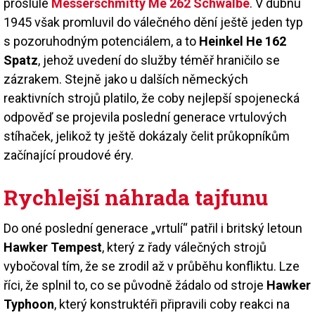
proslulé
Messerschmitty Me 262 Schwalbe
. V dubnu
1945 však promluvil do válečného dění ještě jeden typ
s pozoruhodným potenciálem, a to
Heinkel He 162
Spatz
, jehož uvedení do služby téměř hraničilo se
zázrakem. Stejně jako u dalších německých
reaktivních strojů platilo, že coby nejlepší spojenecká
odpověď se projevila poslední generace vrtulových
stíhaček, jelikož ty ještě dokázaly čelit průkopníkům
začínající proudové éry.
Rychlejší náhrada tajfunu
Do oné poslední generace „vrtulí“ patřil i britský letoun
Hawker Tempest
, který z řady válečných strojů
vybočoval tím, že se zrodil až v průběhu konfliktu. Lze
říci, že splnil to, co se původně žádalo od stroje
Hawker
Typhoon
, který konstruktéři připravili coby reakci na