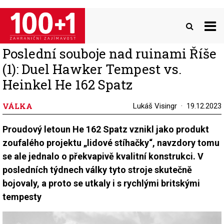
Přejít
k
hlavnímu
obsahu
Poslední souboje nad ruinami Říše
(1): Duel Hawker Tempest vs.
Heinkel He 162 Spatz
VÁLKA
Lukáš Visingr
19.12.2023
Proudový letoun He 162 Spatz vznikl jako produkt
zoufalého projektu „lidové stíhačky“, navzdory tomu
se ale jednalo o překvapivě kvalitní konstrukci. V
posledních týdnech války tyto stroje skutečně
bojovaly, a proto se utkaly i s rychlými britskými
tempesty