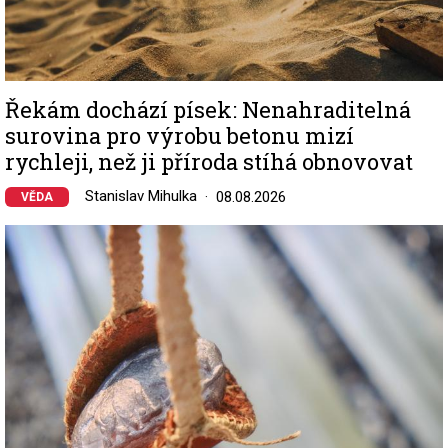
Řekám dochází písek: Nenahraditelná
surovina pro výrobu betonu mizí
rychleji, než ji příroda stíhá obnovovat
Stanislav Mihulka
08.08.2026
VĚDA
Image