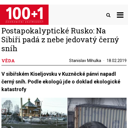
Přejít
k
hlavnímu
obsahu
Postapokalyptické Rusko: Na
Sibiři padá z nebe jedovatý černý
sníh
VĚDA
Stanislav Mihulka
18.02.2019
V sibiřském Kiseljovsku v Kuzněcké pánvi napadl
černý sníh. Podle ekologů jde o doklad ekologické
katastrofy