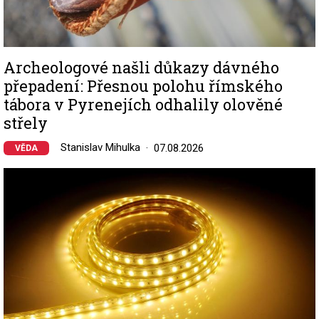
Archeologové našli důkazy dávného
přepadení: Přesnou polohu římského
tábora v Pyrenejích odhalily olověné
střely
Stanislav Mihulka
07.08.2026
VĚDA
Image