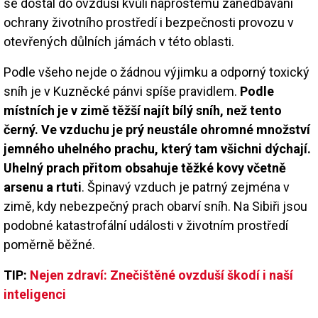
se dostal do ovzduší kvůli naprostému zanedbávání
ochrany životního prostředí i bezpečnosti provozu v
otevřených důlních jámách v této oblasti.
Podle všeho nejde o žádnou výjimku a odporný toxický
sníh je v Kuzněcké pánvi spíše pravidlem.
Podle
místních je v zimě těžší najít bílý sníh, než tento
černý. Ve vzduchu je prý neustále ohromné množství
jemného uhelného prachu, který tam všichni dýchají.
Uhelný prach přitom obsahuje těžké kovy včetně
arsenu a rtuti
. Špinavý vzduch je patrný zejména v
zimě, kdy nebezpečný prach obarví sníh. Na Sibiři jsou
podobné katastrofální události v životním prostředí
poměrně běžné.
TIP:
Nejen zdraví: Znečištěné ovzduší škodí i naší
inteligenci