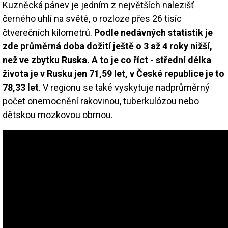
Kuzněcká pánev je jedním z největších nalezišť
černého uhlí na světě, o rozloze přes 26 tisíc
čtverečních kilometrů.
Podle nedávných statistik je
zde průměrná doba dožití ještě o 3 až 4 roky nižší,
než ve zbytku Ruska. A to je co říct - střední délka
života je v Rusku jen 71,59 let, v České republice je to
78,33 let
. V regionu se také vyskytuje nadprůměrný
počet onemocnění rakovinou, tuberkulózou nebo
dětskou mozkovou obrnou.