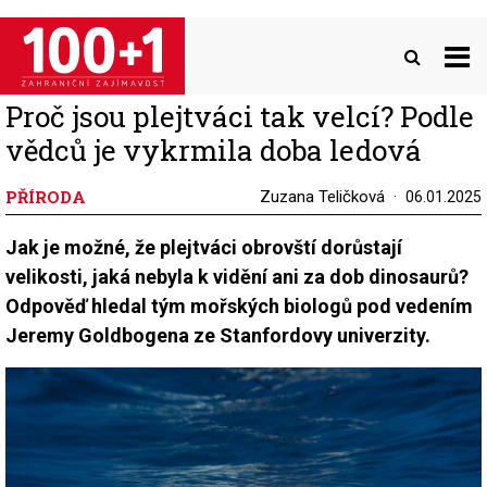
Přejít
k
hlavnímu
obsahu
Proč jsou plejtváci tak velcí? Podle
vědců je vykrmila doba ledová
PŘÍRODA
Zuzana Teličková
06.01.2025
Jak je možné, že plejtváci obrovští dorůstají
velikosti, jaká nebyla k vidění ani za dob dinosaurů?
Odpověď hledal tým mořských biologů pod vedením
Jeremy Goldbogena ze Stanfordovy univerzity.