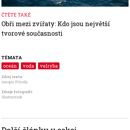
ČTĚTE TAKÉ
Obři mezi zvířaty: Kdo jsou největší
tvorové současnosti
TÉMATA
oceán
voda
velryba
Zdroj textu:
časopis Příroda
Zdroje fotografii:
Shutterstock
Další články v sekci