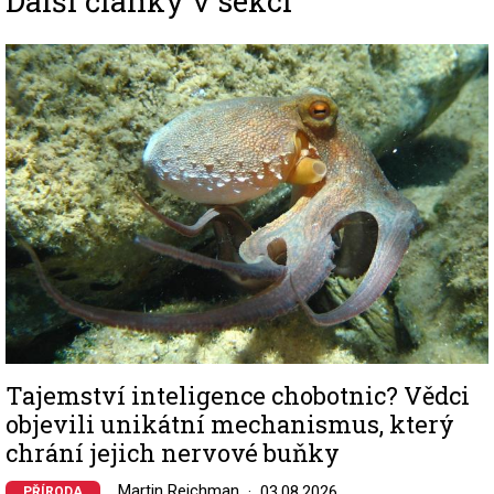
Image
Tajemství inteligence chobotnic? Vědci
objevili unikátní mechanismus, který
chrání jejich nervové buňky
Martin Reichman
03.08.2026
PŘÍRODA