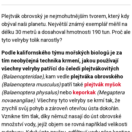
Plejtvák obrovský je nejmohutnějším tvorem, který kdy
obýval naši planetu. Největší známý exemplář měřil na
délku 30 metrů a dosahoval hmotnosti 190 tun. Proč ale
tyto velryby tolik narostly?
Podle kalifornského týmu mořských biologů je za
tím neobyčejná technika krmení, jakou používají
všechny velryby patřící do čeledi plejtvákovitých
(Balaenopteridae)
, kam vedle
plejtváka obrovského
(Balaenoptera musculus)
patří také
plejtvák myšok
(Balaenoptera physalus)
nebo
keporkak
(Megaptera
novaeangliae)
. Všechny tyto velryby se krmí tak, že
zrychlí svůj pohyb a zároveň otevřou ústa dokořán.
Vznikne tím tlak, díky němuž nasají do úst obrovské
množství vody, jejíž objem se rovná například velikosti