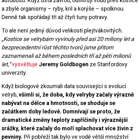
autobusu. Když ústa zavřou, odfiltrují vodu přes kostice
a zbylé organismy – ryby, kril a korýše – spolknou.
Denně tak spořádají tři až čtyři tuny potravy.
To ale není jediný důvod velikosti plejtvákovitých.
„Kostice se velrybám vyvinuly před asi 20 miliony let a
bezprecedentní růst těchto tvorů jsme přitom
zaznamenali až během posledních tří až pěti milionů
let,“
vysvětluje
Jeremy Goldbogen
ze Stanfordovy
univerzity.
Když biologové zkoumali data související s evolucí
velryb,
všimli si, že doba, kdy velryby začaly výrazně
nabývat na délce a hmotnosti, se shoduje se
začátkem doby ledové. Domnívají se proto, že
dramatické změny teploty zapříčinily i výraznější
srážky, které začaly do moří splachovat více živin z
pevniny.
Při pobřeží tak bylo ve vodě větší množství