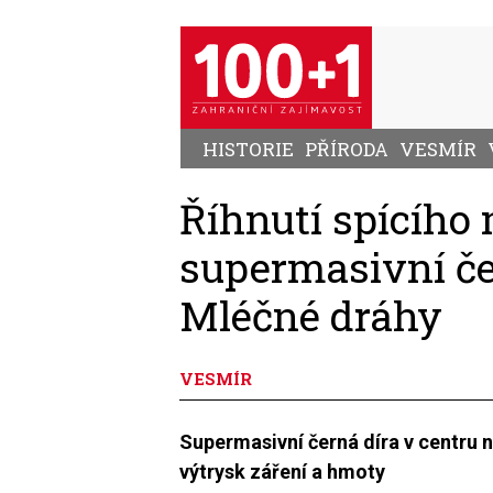
Přejít
k
hlavnímu
obsahu
HISTORIE
PŘÍRODA
VESMÍR
Říhnutí spícího
supermasivní če
Mléčné dráhy
VESMÍR
Supermasivní černá díra v centru 
výtrysk záření a hmoty