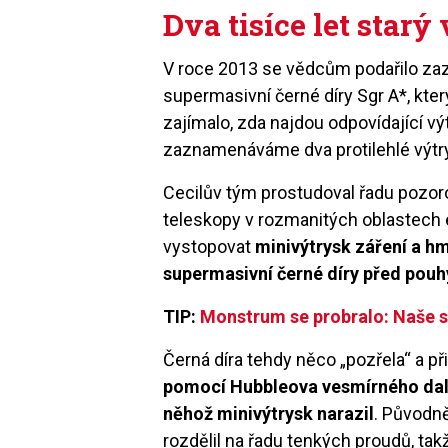
Dva tisíce let starý
V roce 2013 se vědcům podařilo z
supermasivní černé díry Sgr A*, kte
zajímalo, zda najdou odpovídající 
zaznamenáváme dva protilehlé výtr
Cecilův tým prostudoval řadu pozoro
teleskopy v rozmanitých oblastech 
vystopovat
minivýtrysk záření a hm
supermasivní černé díry před pouh
TIP:
Monstrum se probralo: Naše su
Černá díra tehdy něco „pozřela“ a př
pomocí Hubbleova vesmírného dale
něhož minivýtrysk narazil
. Původně
rozdělil na řadu tenkých proudů, tak