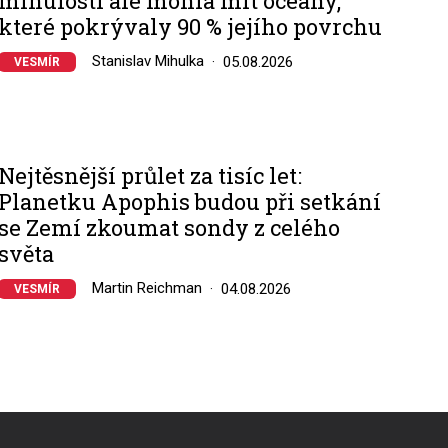
minulosti ale mohla mít oceány,
které pokrývaly 90 % jejího povrchu
Stanislav Mihulka
05.08.2026
VESMÍR
Nejtěsnější průlet za tisíc let:
Planetku Apophis budou při setkání
se Zemí zkoumat sondy z celého
světa
Martin Reichman
04.08.2026
VESMÍR