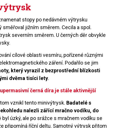
 výtrysk
aznamenat stopy po nedávném výtrysku
rý směřoval jižním směrem. Cecila a spol.
výtrysk severním směrem. U černých děr obvykle
ysky.
vání cílové oblasti vesmíru, pořízené různými
elektromagnetického záření. Podařilo se jim
oty, který vyrazil z bezprostřední blízkosti
ými dvěma tisíci lety
.
permasivní černá díra je stále aktivnější
itom vznikl tento minivýtrysk.
Badatelé s
kohledu nalezli zářící mračno vodíku, do
 byl úzký, ale po srážce s mračnem vodíku se
že připomíná říční deltu. Samotný výtrysk přitom