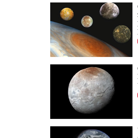
Image
Image
Image