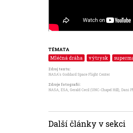
TÉMATA
Mléčná dráha
výtrysk
superma
Zdroj textu:
NASA's Goddard Space Flight Center
Zdroje fotografii:
NASA, ESA, Gerald Cecil (UNC-Chapel Hill), Dani P
Další články v sekci