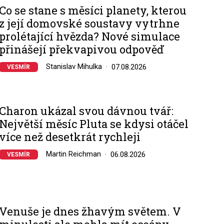
Co se stane s měsíci planety, kterou
z její domovské soustavy vytrhne
prolétající hvězda? Nové simulace
přinášejí překvapivou odpověď
Stanislav Mihulka
07.08.2026
VESMÍR
Charon ukázal svou dávnou tvář:
Největší měsíc Pluta se kdysi otáčel
více než desetkrát rychleji
Martin Reichman
06.08.2026
VESMÍR
Venuše je dnes žhavým světem. V