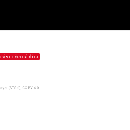
sivní černá díra
layer (STScI)
,
CC BY 4.0