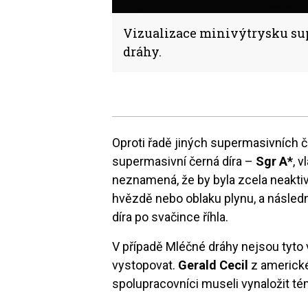
Vizualizace minivýtrysku su
dráhy.
Oproti řadě jiných supermasivních č
supermasivní černá díra –
Sgr A*
, 
neznamená, že by byla zcela neaktivn
hvězdě nebo oblaku plynu, a následn
díra po svačince říhla.
V případě Mléčné dráhy nejsou tyto v
vystopovat.
Gerald Cecil
z americké
spolupracovníci museli vynaložit témě