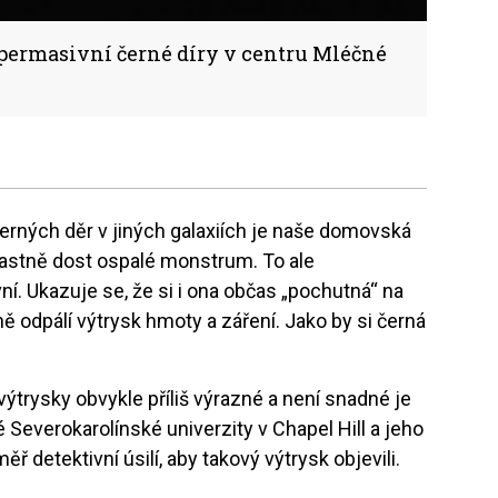
permasivní černé díry v centru Mléčné
erných děr v jiných galaxiích je naše domovská
vlastně dost ospalé monstrum. To ale
í. Ukazuje se, že si i ona občas „pochutná“ na
ě odpálí výtrysk hmoty a záření. Jako by si černá
ýtrysky obvykle příliš výrazné a není snadné je
 Severokarolínské univerzity v Chapel Hill a jeho
ř detektivní úsilí, aby takový výtrysk objevili.