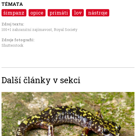
TÉMATA
šimpanz
opice
primáti
lov
nástroje
Zdroj textu:
100+1 zahraniční zajímavost
,
Royal Society
Zdroje fotografii:
Shutterstock
Další články v sekci
Image