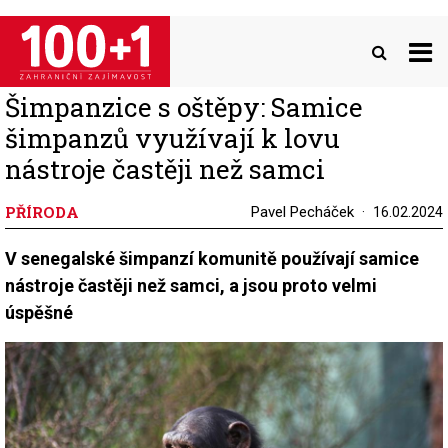
Přejít
k
hlavnímu
obsahu
Šimpanzice s oštěpy: Samice
šimpanzů využívají k lovu
nástroje častěji než samci
PŘÍRODA
Pavel Pecháček
16.02.2024
V senegalské šimpanzí komunitě používají samice
nástroje častěji než samci, a jsou proto velmi
úspěšné