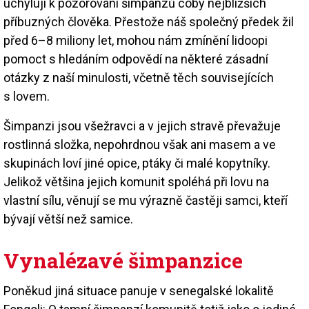
uchylují k pozorování šimpanzů coby nejbližších
příbuzných člověka. Přestože náš společný předek žil
před 6–8 miliony let, mohou nám zmínění lidoopi
pomoct s hledáním odpovědí na některé zásadní
otázky z naší minulosti, včetně těch souvisejících
s lovem.
Šimpanzi jsou všežravci a v jejich stravě převažuje
rostlinná složka, nepohrdnou však ani masem a ve
skupinách loví jiné opice, ptáky či malé kopytníky.
Jelikož většina jejich komunit spoléhá při lovu na
vlastní sílu, věnují se mu výrazně častěji samci, kteří
bývají větší než samice.
Vynalézavé šimpanzice
Poněkud jiná situace panuje v senegalské lokalitě