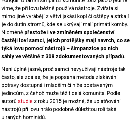
Fongoli: O tamní šimpanzí komunitě totiž jako o jediné
víme, že při lovu běžně používá nástroje. Zvířata si
mimo jiné vyrábějí z větví jakási kopí či oštěpy a strkají
je do dutin stromů, kde se ukrývají malí primáti komby.
Nicméně
přestože i ve zmíněném společenství
častěji loví samci, jejich protějšky mají navrch, co se
týká lovu pomocí nástrojů – šimpanzice po nich
sáhly ve většině z 308 zdokumentovaných případů
.
Není úplně jasné, proč samci nevyužívají nástroje tak
často, ale zdá se, že je popsaná metoda získávání
potravy dostupná i mladším či níže postaveným
jedincům, z čehož muže těžit celá komunita. Podle
autorů
studie
z roku 2015 je možné, že uplatňování
nástrojů při lovu hrálo podobně důležitou roli také
u raných hominidů.