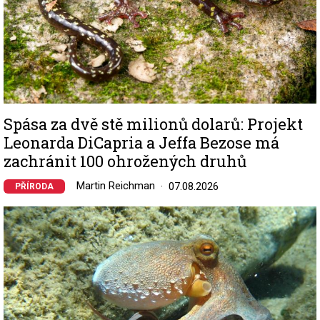
Spása za dvě stě milionů dolarů: Projekt
Leonarda DiCapria a Jeffa Bezose má
zachránit 100 ohrožených druhů
Martin Reichman
07.08.2026
PŘÍRODA
Image