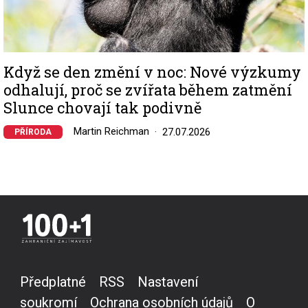
Když se den změní v noc: Nové výzkumy
odhalují, proč se zvířata během zatmění
Slunce chovají tak podivně
Martin Reichman
27.07.2026
PŘÍRODA
Předplatné
RSS
Nastavení
soukromí
Ochrana osobních údajů
O