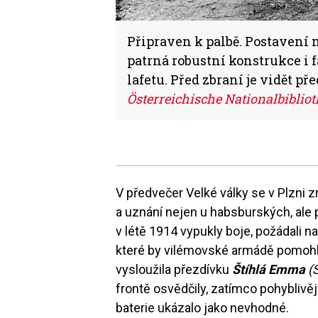
Připraven k palbě. Postavení 
patrná robustní konstrukce i f
lafetu. Před zbraní je vidět př
Österreichische Nationalbiblio
V předvečer Velké války se v Plzni z
a uznání nejen u habsburských, ale 
v létě 1914 vypukly boje, požádali n
které by vilémovské armádě pomohly
vysloužila přezdívku
Štíhlá Emma
(
frontě osvědčily, zatímco pohyblivěj
baterie ukázalo jako nevhodné.