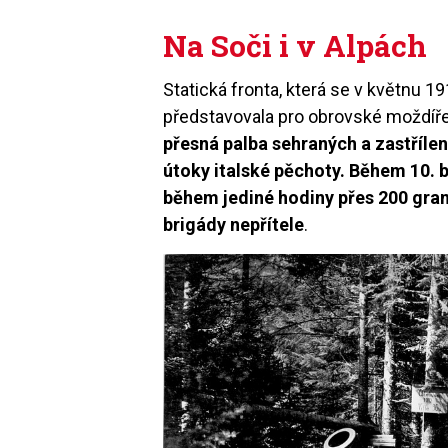
Na Soči i v Alpách
Statická fronta, která se v květnu 19
představovala pro obrovské moždíř
přesná palba sehraných a zastříle
útoky italské pěchoty. Během 10. 
během jediné hodiny přes 200 gra
brigády nepřítele
.