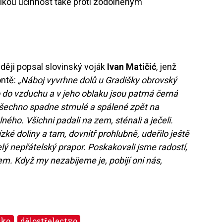
lkou účinnost také proti zodolněným
ději popsal slovinský voják
Ivan Matičić
, jenž
ontě:
„Náboj vyvrhne dolů u Gradišky obrovský
do vzduchu a v jeho oblaku jsou patrná černá
 všechno spadne strnulé a spálené zpět na
ného. Všichni padali na zem, sténali a ječeli.
lízké doliny a tam, dovnitř prohlubně, udeřilo ještě
lý nepřátelský prapor. Poskakovali jsme radostí,
em. Když my nezabijeme je, pobijí oni nás,
sko
dělostřelectvo