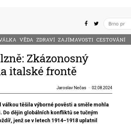
VÁLKA
VĚDA
ZDRAVÍ
ZAJÍMAVOSTI
CESTOVÁNÍ
lzně: Zkázonosný
 italské frontě
Jaroslav Nečas
02.08.2024
 válkou těšila výborné pověsti a směle mohla
Do dějin globálních konfliktů se tučným
díř, jenž se v letech 1914–1918 uplatnil