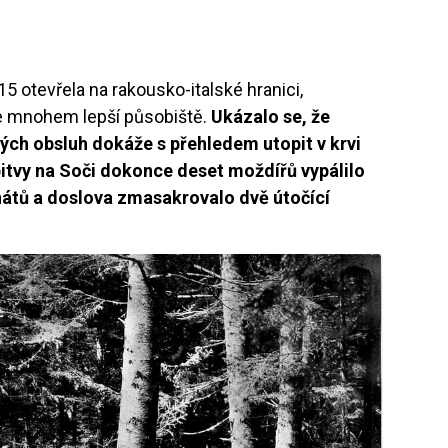
15 otevřela na rakousko-italské hranici,
e mnohem lepší působiště.
Ukázalo se, že
ných obsluh dokáže s přehledem utopit v krvi
bitvy na Soči dokonce deset moždířů vypálilo
nátů a doslova zmasakrovalo dvě útočící