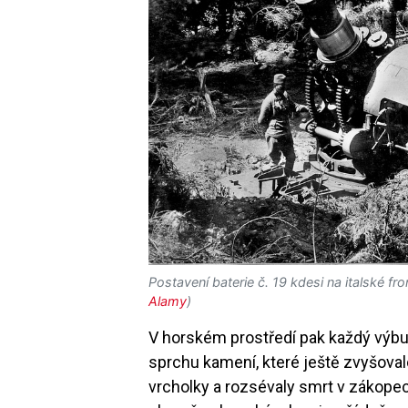
Postavení baterie č. 19 kdesi na italské fr
Alamy
)
V horském prostředí pak každý výbu
sprchu kamení, které ještě zvyšoval
vrcholky a rozsévaly smrt v zákop