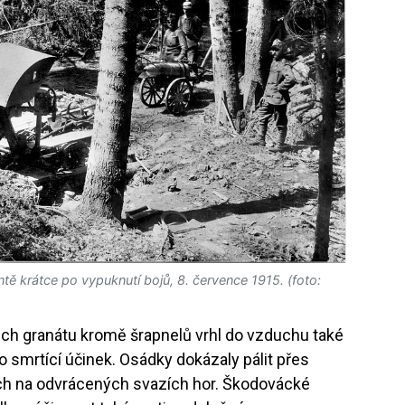
ontě krátce po vypuknutí bojů, 8. července 1915. (foto:
ch granátu kromě šrapnelů vrhl do vzduchu také
o smrtící účinek. Osádky dokázaly pálit přes
ech na odvrácených svazích hor. Škodovácké