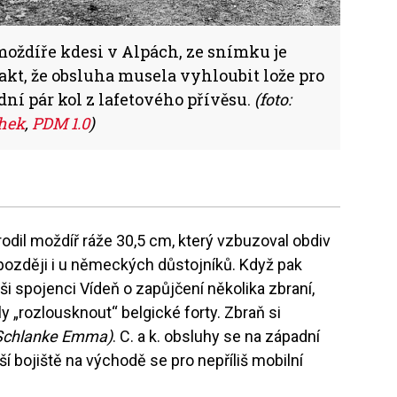
moždíře kdesi v Alpách, ze snímku je
akt, že obsluha musela vyhloubit lože pro
ední pár kol z lafetového přívěsu.
(foto:
thek
,
PDM 1.0
)
rodil moždíř ráže 30,5 cm, který vzbuzoval obdiv
později i u německých důstojníků. Když pak
aši spojenci Vídeň o zapůjčení několika zbraní,
 „rozlousknout“ belgické forty. Zbraň si
Schlanke Emma)
. C. a k. obsluhy se na západní
ší bojiště na východě se pro nepříliš mobilní