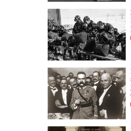
Image
Image
Image