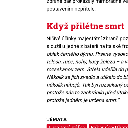
zbraně pak prokázaly mimořádně ve
postavením nepřítele.
Když přilétne smrt
Ničivé účinky majestátní zbraně poz
sloužil u jedné z baterií na italské fr
oblak černého dýmu. Prskne vysoko 
tělesa, ruce, nohy, kusy železa – a
rozsekanou zem. Střela udeřila do pl
Několik se jich zvedlo a utíkalo do b
několik nábojů. Tak byl rozsekaný ce
protože nás to zachránilo před útok
protože jedněm je určena smrt.“
TÉMATA
1. světová válka
Rakousko-Uher