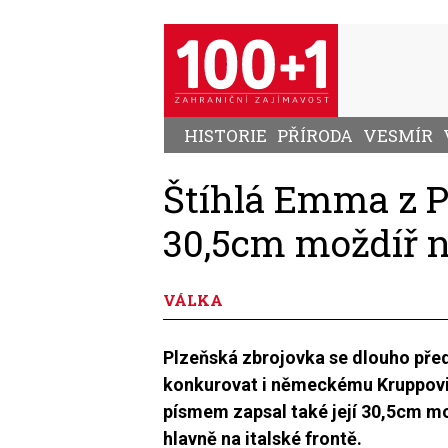
Přejít
k
hlavnímu
obsahu
HISTORIE
PŘÍRODA
VESMÍR
Štíhlá Emma z P
30,5cm moždíř na
VÁLKA
Plzeňská zbrojovka se dlouho před
konkurovat i německému Kruppovi. 
písmem zapsal také její 30,5cm mož
hlavně na italské frontě.