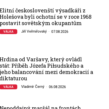
Elitní českoslovenští výsadkáři z
Holešova byli ochotní se v roce 1968
postavit sovětským okupantům
Jiří Veřmiřovský
07.08.2026
VÁLKA
Hrdina od Varšavy, který ovládl
stát: Příběh Józefa Piłsudského a
jeho balancování mezi demokracií a
diktaturou
Vladimír Černý
06.08.2026
VÁLKA
Nepoddajný maršál na frontách