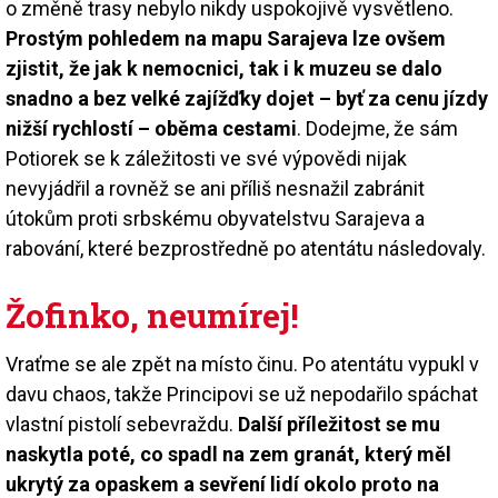
o změně trasy nebylo nikdy uspokojivě vysvětleno.
Prostým pohledem na mapu Sarajeva lze ovšem
zjistit, že jak k nemocnici, tak i k muzeu se dalo
snadno a bez velké zajížďky dojet – byť za cenu jízdy
nižší rychlostí – oběma cestami
. Dodejme, že sám
Potiorek se k záležitosti ve své výpovědi nijak
nevyjádřil a rovněž se ani příliš nesnažil zabránit
útokům proti srbskému obyvatelstvu Sarajeva a
rabování, které bezprostředně po atentátu následovaly.
Žofinko, neumírej!
Vraťme se ale zpět na místo činu. Po atentátu vypukl v
davu chaos, takže Principovi se už nepodařilo spáchat
vlastní pistolí sebevraždu.
Další příležitost se mu
naskytla poté, co spadl na zem granát, který měl
ukrytý za opaskem a sevření lidí okolo proto na