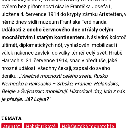
ovšem bez přítomnosti císaře Františka Josefa I.,
uložena 4. července 1914 do krypty zámku Artstetten, v
němž dnes sídlí muzeum Františka Ferdinanda.
Události z onoho červnového dne otřásly celým
mocnářstvím i starým kontinentem.
Následný kolotoč
ultimát, diplomatických nót, vyhlašování mobilizací i
válek nakonec zavlekl do války téměř celý svět. Hrabě
Harrach si 31. července 1914, snad v předtuše, jaké
hrozné události všechny čekají, zapsal do svého
deníku:
„Válečné mocnosti celého světa, Rusko –
Německo a Rakousko – Srbsko, Francie, Holandsko,
Belgie a Švýcarsko mobilizují. Historické dny, kdo z nás
je přežije. Já? Lojka?“
TÉMATA
atentát
Habsburkové
Habsburská monarchie