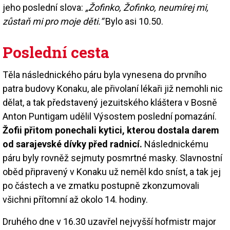
jeho poslední slova:
„Žofinko, Žofinko, neumírej mi,
zůstaň mi pro moje děti.“
Bylo asi 10.50.
Poslední cesta
Těla následnického páru byla vynesena do prvního
patra budovy Konaku, ale přivolaní lékaři již nemohli nic
dělat, a tak představený jezuitského kláštera v Bosně
Anton Puntigam udělil Výsostem poslední pomazání.
Žofii přitom ponechali kytici, kterou dostala darem
od sarajevské dívky před radnicí.
Následnickému
páru byly rovněž sejmuty posmrtné masky. Slavnostní
oběd připravený v Konaku už neměl kdo sníst, a tak jej
po částech a ve zmatku postupně zkonzumovali
všichni přítomní až okolo 14. hodiny.
Druhého dne v 16.30 uzavřel nejvyšší hofmistr major