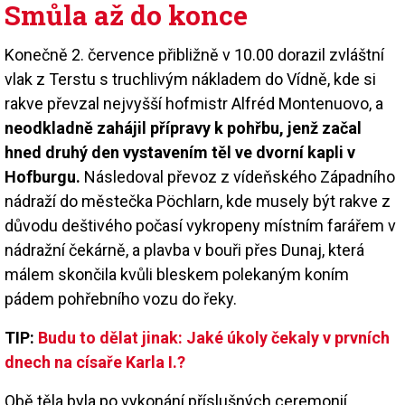
Smůla až do konce
Konečně 2. července přibližně v 10.00 dorazil zvláštní
vlak z Terstu s truchlivým nákladem do Vídně, kde si
rakve převzal nejvyšší hofmistr Alfréd Montenuovo, a
neodkladně zahájil přípravy k pohřbu, jenž začal
hned druhý den vystavením těl ve dvorní kapli v
Hofburgu.
Následoval převoz z vídeňského Západního
nádraží do městečka Pöchlarn, kde musely být rakve z
důvodu deštivého počasí vykropeny místním farářem v
nádražní čekárně, a plavba v bouři přes Dunaj, která
málem skončila kvůli bleskem polekaným koním
pádem pohřebního vozu do řeky.
TIP:
Budu to dělat jinak: Jaké úkoly čekaly v prvních
dnech na císaře Karla I.?
Obě těla byla po vykonání příslušných ceremonií,