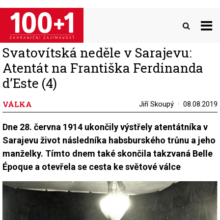
Přejít
k
hlavnímu
obsahu
Svatovítská neděle v Sarajevu:
Atentát na Františka Ferdinanda
d’Este (4)
VÁLKA
Jiří Skoupý
08.08.2019
Dne 28. června 1914 ukončily výstřely atentátníka v
Sarajevu život následníka habsburského trůnu a jeho
manželky. Tímto dnem také skončila takzvaná Belle
Époque a otevřela se cesta ke světové válce