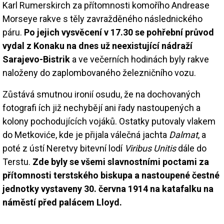
Karl Rumerskirch za přítomnosti komořího Andrease
Morseye rakve s těly zavražděného následnického
páru.
Po jejich vysvěcení v 17.30 se pohřební průvod
vydal z Konaku na dnes už neexistující nádraží
Sarajevo-Bistrik
a ve večerních hodinách byly rakve
naloženy do zaplombovaného železničního vozu.
Zůstává smutnou ironií osudu, že na dochovaných
fotografi ích již nechybějí ani řady nastoupených a
kolony pochodujících vojáků. Ostatky putovaly vlakem
do Metkoviće, kde je přijala válečná jachta
Dalmat
, a
poté z ústí Neretvy bitevní lodí
Viribus Unitis
dále do
Terstu.
Zde byly se všemi slavnostními poctami za
přítomnosti terstského biskupa a nastoupené čestné
jednotky vystaveny 30. června 1914 na katafalku na
náměstí před palácem Lloyd.