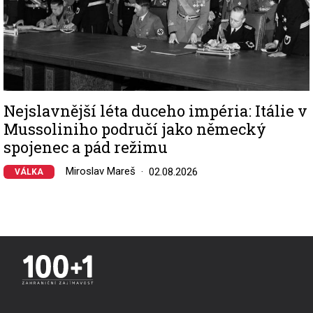
Nejslavnější léta duceho impéria: Itálie v
Mussoliniho područí jako německý
spojenec a pád režimu
Miroslav Mareš
02.08.2026
VÁLKA