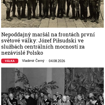
Nepoddajný maršál na frontách první
světové války: Józef Piłsudski ve
službách centrálních mocností za
nezávislé Polsko
Vladimír Černý
04.08.2026
VÁLKA
Image