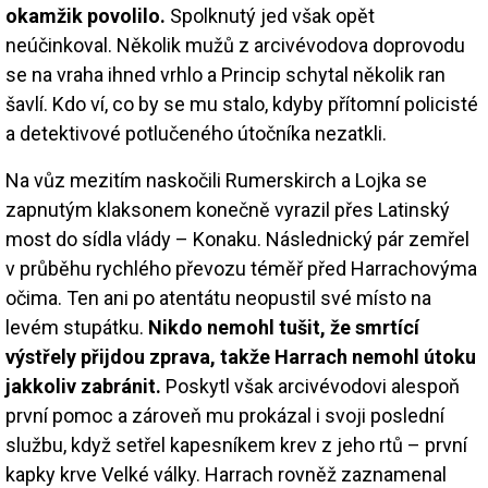
okamžik povolilo.
Spolknutý jed však opět
neúčinkoval. Několik mužů z arcivévodova doprovodu
se na vraha ihned vrhlo a Princip schytal několik ran
šavlí. Kdo ví, co by se mu stalo, kdyby přítomní policisté
a detektivové potlučeného útočníka nezatkli.
Na vůz mezitím naskočili Rumerskirch a Lojka se
zapnutým klaksonem konečně vyrazil přes Latinský
most do sídla vlády – Konaku. Následnický pár zemřel
v průběhu rychlého převozu téměř před Harrachovýma
očima. Ten ani po atentátu neopustil své místo na
levém stupátku.
Nikdo nemohl tušit, že smrtící
výstřely přijdou zprava, takže Harrach nemohl útoku
jakkoliv zabránit.
Poskytl však arcivévodovi alespoň
první pomoc a zároveň mu prokázal i svoji poslední
službu, když setřel kapesníkem krev z jeho rtů – první
kapky krve Velké války. Harrach rovněž zaznamenal