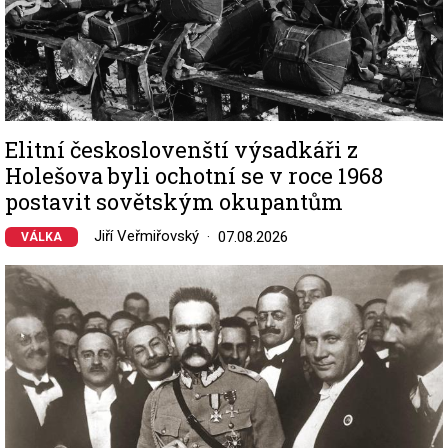
Elitní českoslovenští výsadkáři z
Holešova byli ochotní se v roce 1968
postavit sovětským okupantům
Jiří Veřmiřovský
07.08.2026
VÁLKA
Image