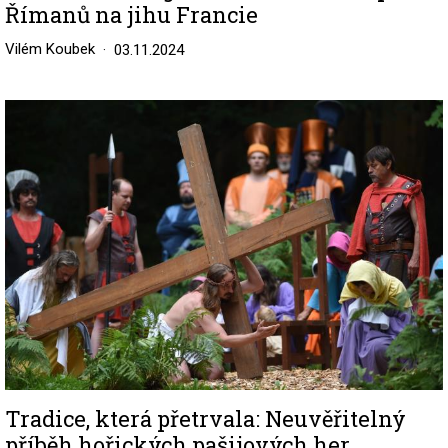
Římanů na jihu Francie
Vilém Koubek
03.11.2024
Image
Tradice, která přetrvala: Neuvěřitelný
příběh hořických pašijových her