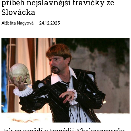
příběh nejslavnější travičky ze
Slovácka
Alžběta Nagyová
24.12.2025
Image
Jak se vraždí v tragédii: Shakespeareův