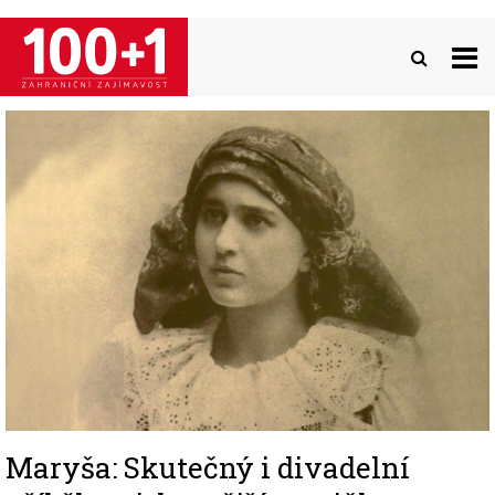
Přejít
k
hlavnímu
obsahu
Image
Maryša: Skutečný i divadelní