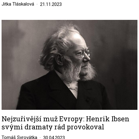
Jitka Tláskalová
21.11.2023
Image
Nejzuřivější muž Evropy: Henrik Ibsen
svými dramaty rád provokoval
Tomáš Syrovátka
30.04.2023