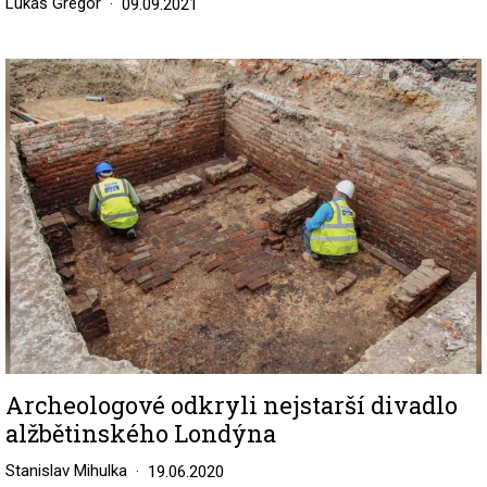
Lukáš Gregor
09.09.2021
Image
Archeologové odkryli nejstarší divadlo
alžbětinského Londýna
Stanislav Mihulka
19.06.2020