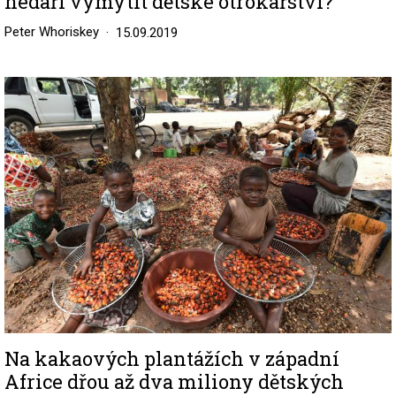
nedaří vymýtit dětské otrokářství?
Peter Whoriskey
15.09.2019
Image
Na kakaových plantážích v západní
Africe dřou až dva miliony dětských