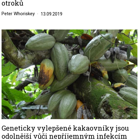
otroků
Peter Whoriskey
13.09.2019
Image
Geneticky vylepšené kakaovníky jsou
odolnější vůči nepříjemným infekcím