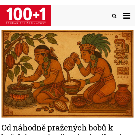
Přejít
k
hlavnímu
obsahu
Image
Od náhodně pražených bobů k