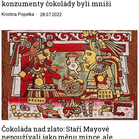
konzumenty čokolády byli mniši
Kristina Popelka
28.07.2022
Image
Čokoláda nad zlato: Staří Mayové
nepoužívali jako měnu mince, ale