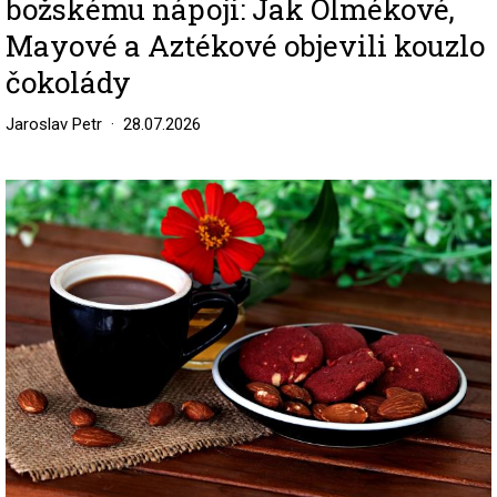
božskému nápoji: Jak Olmékové,
Mayové a Aztékové objevili kouzlo
čokolády
Jaroslav Petr
28.07.2026
Image