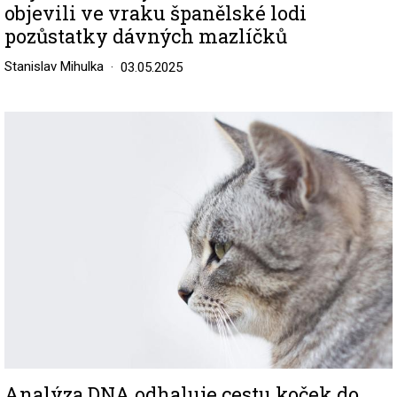
objevili ve vraku španělské lodi
pozůstatky dávných mazlíčků
Stanislav Mihulka
03.05.2025
Image
Analýza DNA odhaluje cestu koček do