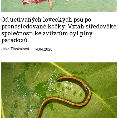
Od uctívaných loveckých psů po
pronásledované kočky: Vztah středověké
společnosti ke zvířatům byl plný
paradoxů
Jitka Tláskalová
14.04.2026
Image