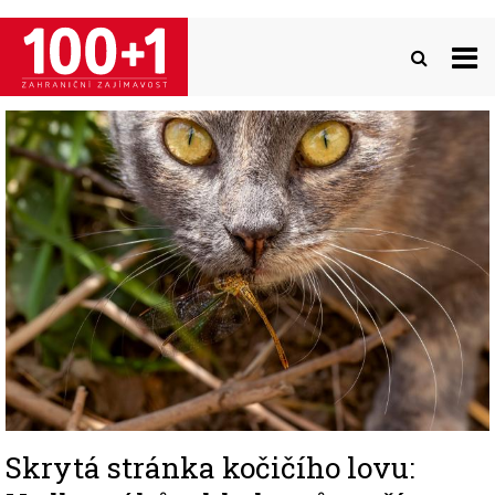
Přejít
k
hlavnímu
obsahu
Image
Skrytá stránka kočičího lovu: