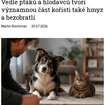
Vedle ptáků a hlodavců tvoří
významnou část kořisti také hmyz
a bezobratlí
Martin Reichman
20.07.2026
Image