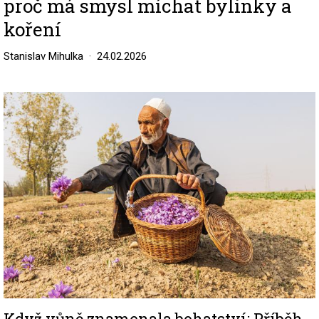
proč má smysl míchat bylinky a
koření
Stanislav Mihulka
24.02.2026
Image
Když vůně znamenala bohatství: Příběh