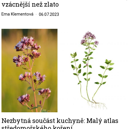
vzácnější než zlato
Ema Klementová
06.07.2023
Image
Nezbytná součást kuchyně: Malý atlas
středomořského koření