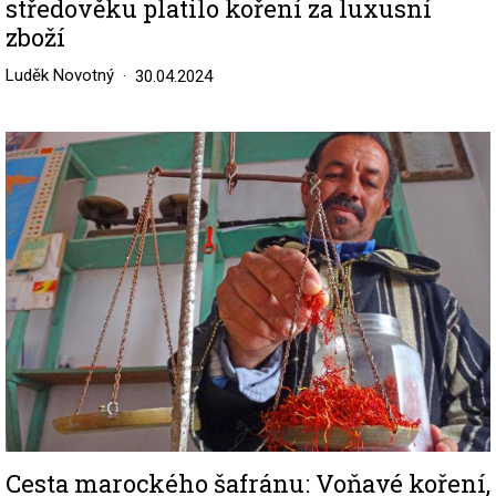
středověku platilo koření za luxusní
zboží
Luděk Novotný
30.04.2024
Image
Cesta marockého šafránu: Voňavé koření,