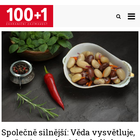
Přejít
k
hlavnímu
obsahu
Image
Společně silnější: Věda vysvětluje,