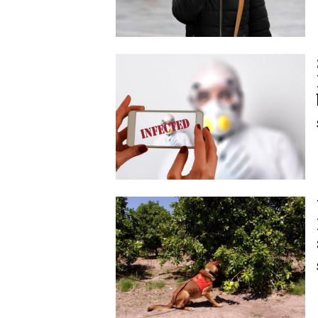
Image
Image