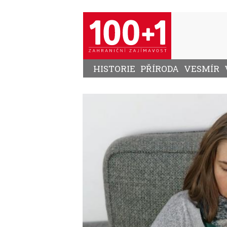
Přejít
k
hlavnímu
obsahu
HISTORIE
PŘÍRODA
VESMÍR
Image