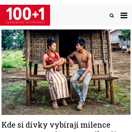
Přejít
k
hlavnímu
obsahu
Image
Kde si dívky vybírají milence