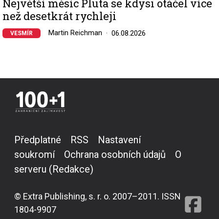
Největší měsíc Pluta se kdysi otáčel více
než desetkrát rychleji
Martin Reichman
06.08.2026
VESMÍR
Předplatné
RSS
Nastavení
soukromí
Ochrana osobních údajů
O
serveru (Redakce)
© Extra Publishing, s. r. o. 2007–2011. ISSN
1804-9907