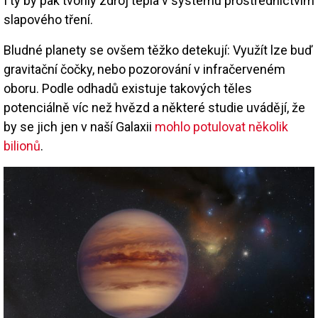
I ty by pak tvořily zdroj tepla v systému prostřednictvím
slapového tření.
Bludné planety se ovšem těžko detekují: Využít lze buď
gravitační čočky, nebo pozorování v infračerveném
oboru. Podle odhadů existuje takových těles
potenciálně víc než hvězd a některé studie uvádějí, že
by se jich jen v naší Galaxii
mohlo potulovat několik
bilionů
.
Image