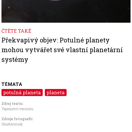
ČTĚTE TAKÉ
Překvapivý objev: Potulné planety
mohou vytvářet své vlastní planetární
systémy
TÉMATA
potulná planeta
planeta
Zdroj textu:
Tajemství vesmíru
Zdroje fotografii:
Shutterstock