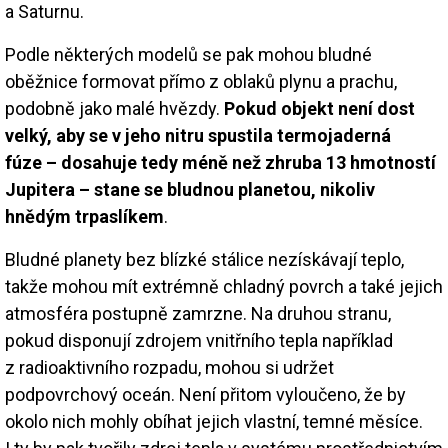
a Saturnu.
Podle některých modelů se pak mohou bludné
oběžnice formovat přímo z oblaků plynu a prachu,
podobně jako malé hvězdy.
Pokud objekt není dost
velký, aby se v jeho nitru spustila termojaderná
fúze – dosahuje tedy méně než zhruba 13 hmotností
Jupitera – stane se bludnou planetou, nikoliv
hnědým trpaslíkem
.
Bludné planety bez blízké stálice nezískávají teplo,
takže mohou mít extrémně chladný povrch a také jejich
atmosféra postupně zamrzne. Na druhou stranu,
pokud disponují zdrojem vnitřního tepla například
z radioaktivního rozpadu, mohou si udržet
podpovrchový oceán. Není přitom vyloučeno, že by
okolo nich mohly obíhat jejich vlastní, temné měsíce.