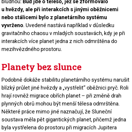
bludnou:
Buď jde o těleso, jež se zformovalo
u hvězdy, ale při interakcích s jinými oběžnicemi
nebo stálicemi bylo z planetárního systému
vyvrženo
. Uvedené nastává například v důsledku
gravitačního chaosu v mladých soustavách, kdy je při
interakcích více planet jedna z nich odmrštěna do
mezihvězdného prostoru.
Planety bez slunce
Podobně dokáže stabilitu planetárního systému narušit
blízký průlet jiné hvězdy a „vystřelit“ oběžnici pryč. Roli
hrají rovněž migrace obřích planet – při změně drah
plynných obrů mohou být menší tělesa odmrštěna.
Některé práce mimo jiné naznačují, že Sluneční
soustava měla pět gigantických planet, přičemž jedna
byla vystřelena do prostoru při migracích Jupitera