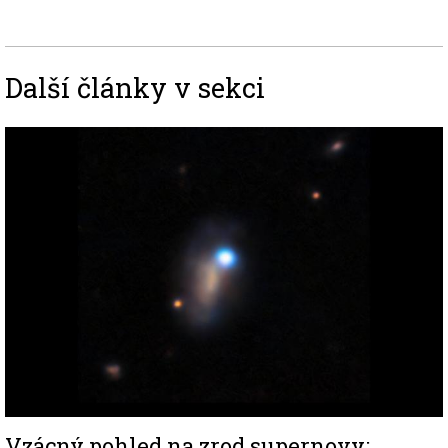
Další články v sekci
Image
Vzácný pohled na zrod supernovy: