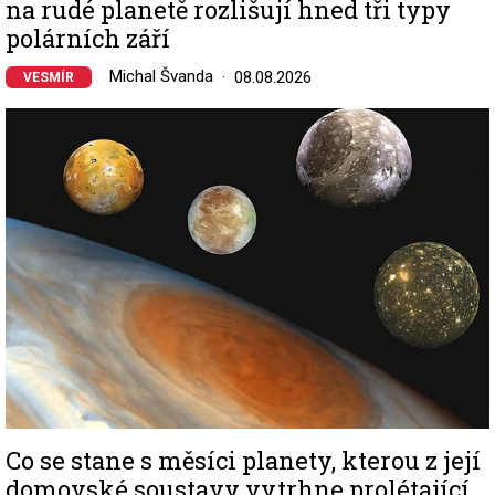
na rudé planetě rozlišují hned tři typy
polárních září
Michal Švanda
08.08.2026
VESMÍR
Image
Co se stane s měsíci planety, kterou z její
domovské soustavy vytrhne prolétající