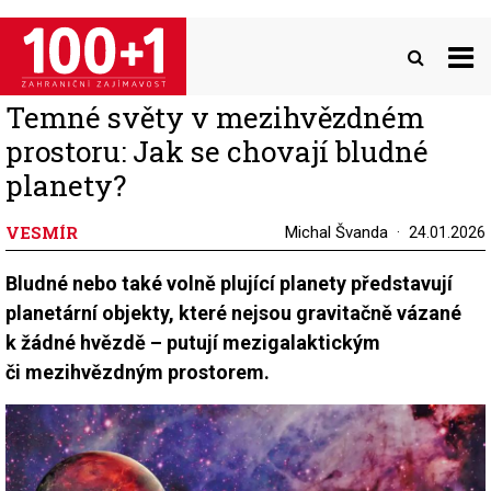
Přejít
k
hlavnímu
obsahu
Temné světy v mezihvězdném
prostoru: Jak se chovají bludné
planety?
VESMÍR
Michal Švanda
24.01.2026
Bludné nebo také volně plující planety představují
planetární objekty, které nejsou gravitačně vázané
k žádné hvězdě – putují mezigalaktickým
či mezihvězdným prostorem.