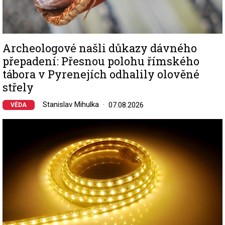
Archeologové našli důkazy dávného
přepadení: Přesnou polohu římského
tábora v Pyrenejích odhalily olověné
střely
Stanislav Mihulka
07.08.2026
VĚDA
Image