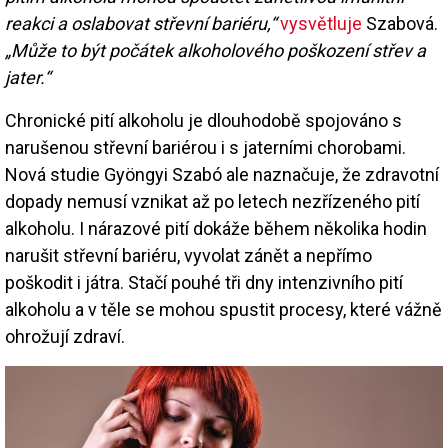
reakci a oslabovat střevní bariéru,“
vysvětluje
Szabová.
„Může to být počátek alkoholového poškození střev a
jater.“
Chronické pití alkoholu je dlouhodobě spojováno s
narušenou střevní bariérou i s jaterními chorobami.
Nová studie Gyöngyi Szabó ale naznačuje, že zdravotní
dopady nemusí vznikat až po letech nezřízeného pití
alkoholu. I nárazové pití dokáže během několika hodin
narušit střevní bariéru, vyvolat zánět a nepřímo
poškodit i játra. Stačí pouhé tři dny intenzivního pití
alkoholu a v těle se mohou spustit procesy, které vážně
ohrožují zdraví.
Image