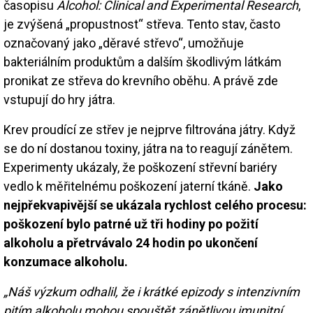
časopisu
Alcohol: Clinical and Experimental Research
,
je zvýšená „propustnost“ střeva. Tento stav, často
označovaný jako „děravé střevo“, umožňuje
bakteriálním produktům a dalším škodlivým látkám
pronikat ze střeva do krevního oběhu. A právě zde
vstupují do hry játra.
Krev proudící ze střev je nejprve filtrována játry. Když
se do ní dostanou toxiny, játra na to reagují zánětem.
Experimenty ukázaly, že poškození střevní bariéry
vedlo k měřitelnému poškození jaterní tkáně.
Jako
nejpřekvapivější se ukázala rychlost celého procesu:
poškození bylo patrné už tři hodiny po požití
alkoholu a přetrvávalo 24 hodin po ukončení
konzumace alkoholu.
„Náš výzkum odhalil, že i krátké epizody s intenzivním
pitím alkoholu mohou spouštět zánětlivou imunitní