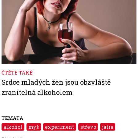
ČTĚTE TAKÉ
Srdce mladých žen jsou obzvláště
zranitelná alkoholem
TÉMATA
alkohol
myš
experiment
střevo
játra