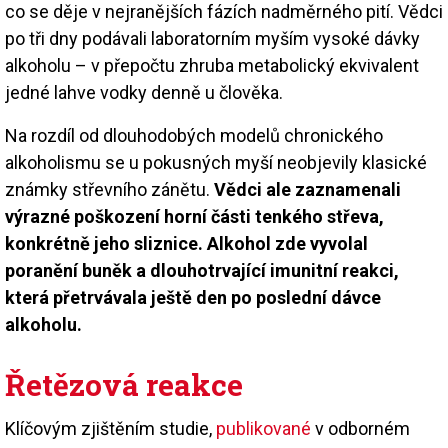
co se děje v nejranějších fázích nadměrného pití. Vědci
po tři dny podávali laboratorním myším vysoké dávky
alkoholu – v přepočtu zhruba metabolický ekvivalent
jedné lahve vodky denně u člověka.
Na rozdíl od dlouhodobých modelů chronického
alkoholismu se u pokusných myší neobjevily klasické
známky střevního zánětu.
Vědci ale zaznamenali
výrazné poškození horní části tenkého střeva,
konkrétně jeho sliznice. Alkohol zde vyvolal
poranění buněk a dlouhotrvající imunitní reakci,
která přetrvávala ještě den po poslední dávce
alkoholu.
Řetězová reakce
Klíčovým zjištěním studie,
publikované
v odborném