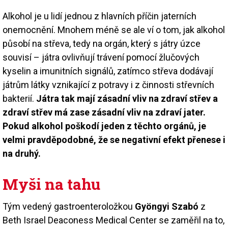
Alkohol je u lidí jednou z hlavních příčin jaterních
onemocnění. Mnohem méně se ale ví o tom, jak alkohol
působí na střeva, tedy na orgán, který s játry úzce
souvisí – játra ovlivňují trávení pomocí žlučových
kyselin a imunitních signálů, zatímco střeva dodávají
játrům látky vznikající z potravy i z činnosti střevních
bakterií.
Játra tak mají zásadní vliv na zdraví střev a
zdraví střev má zase zásadní vliv na zdraví jater.
Pokud alkohol poškodí jeden z těchto orgánů, je
velmi pravděpodobné, že se negativní efekt přenese i
na druhý.
Myši na tahu
Tým vedený gastroenteroložkou
Gyöngyi Szabó
z
Beth Israel Deaconess Medical Center se zaměřil na to,