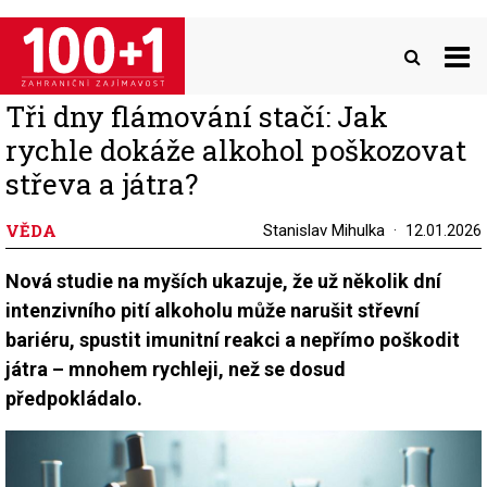
Přejít
k
hlavnímu
obsahu
Tři dny flámování stačí: Jak
rychle dokáže alkohol poškozovat
střeva a játra?
VĚDA
Stanislav Mihulka
12.01.2026
Nová studie na myších ukazuje, že už několik dní
intenzivního pití alkoholu může narušit střevní
bariéru, spustit imunitní reakci a nepřímo poškodit
játra – mnohem rychleji, než se dosud
předpokládalo.