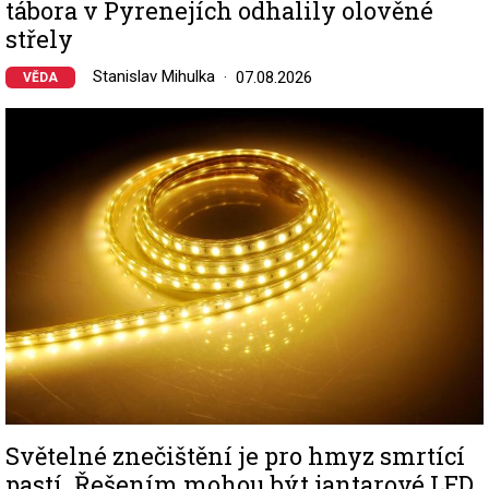
tábora v Pyrenejích odhalily olověné
střely
Stanislav Mihulka
07.08.2026
VĚDA
Image
Světelné znečištění je pro hmyz smrtící
pastí. Řešením mohou být jantarové LED