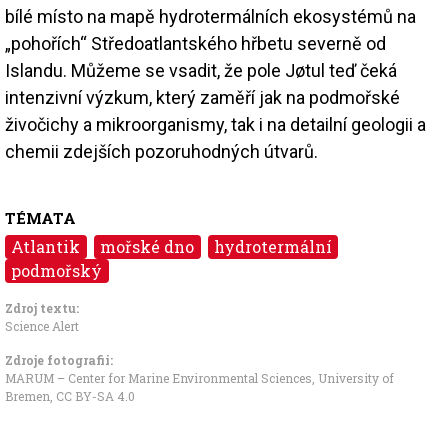
bílé místo na mapě hydrotermálních ekosystémů na
„pohořích“ Středoatlantského hřbetu severně od
Islandu. Můžeme se vsadit, že pole Jøtul teď čeká
intenzivní výzkum, který zaměří jak na podmořské
živočichy a mikroorganismy, tak i na detailní geologii a
chemii zdejších pozoruhodných útvarů.
TÉMATA
Atlantik
mořské dno
hydrotermální
podmořský
Zdroj textu:
Science Alert
Zdroje fotografii:
MARUM – Center for Marine Environmental Sciences, University of
Bremen
,
CC BY-SA 4.0