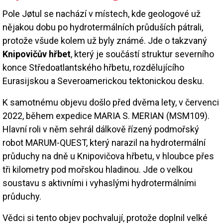
Pole Jøtul se nachází v místech, kde geologové už
nějakou dobu po hydrotermálních průduších pátrali,
protože všude kolem už byly známé. Jde o takzvaný
Knipovičův hřbet
, který je součástí struktur severního
konce Středoatlantského hřbetu, rozdělujícího
Eurasijskou a Severoamerickou tektonickou desku.
K samotnému objevu došlo před dvěma lety, v červenci
2022, během expedice MARIA S. MERIAN (MSM109).
Hlavní roli v něm sehrál dálkově řízený podmořský
robot MARUM-QUEST, který narazil na hydrotermální
průduchy na dně u Knipovičova hřbetu, v hloubce přes
tři kilometry pod mořskou hladinou. Jde o velkou
soustavu s aktivními i vyhaslými hydrotermálními
průduchy.
Vědci si tento objev pochvalují, protože doplnil velké