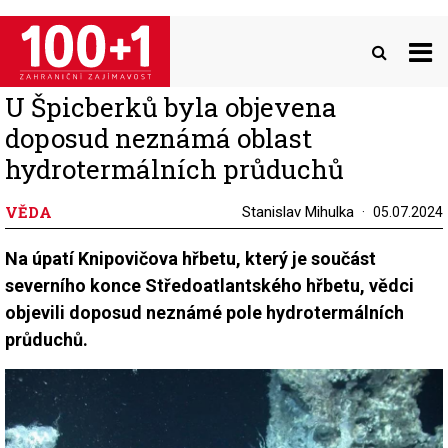
Přejít
k
hlavnímu
obsahu
U Špicberků byla objevena
doposud neznámá oblast
hydrotermálních průduchů
VĚDA
Stanislav Mihulka
05.07.2024
Na úpatí Knipovičova hřbetu, který je součást
severního konce Středoatlantského hřbetu, vědci
objevili doposud neznámé pole hydrotermálních
průduchů.