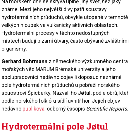
Na mořském dně se skrývá úplně jiný svět, než jaký
známe. Mezi jeho největší divy patří soustavy
hydrotermálních průduchů, obvykle utopené v temnotě
velkých hloubek ve vulkanicky aktivních oblastech.
Hydrotermální procesy v těchto nedostupných
místech budují bizarní útvary, často obývané zvláštními
organismy.
Gerhard Bohrmann
z německého výzkumného centra
mořských věd MARUM Brémské univerzity a jeho
spolupracovníci nedávno objevili doposud neznámé
pole hydrotermálních průduchů u pobřeží norského
souostroví Špicberky. Nazvali ho
Jøtul
, podle obrů, kteří
podle norského folklóru sídlí uvnitř hor. Jejich objev
nedávno
publikoval
odborný časopis
Scientific Reports
.
Hydrotermální pole Jøtul