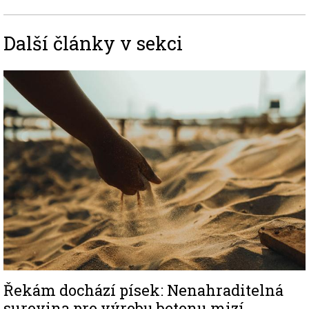
Další články v sekci
Image
Řekám dochází písek: Nenahraditelná
surovina pro výrobu betonu mizí