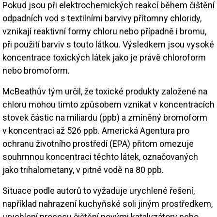
Pokud jsou při elektrochemických reakcí během čištění
odpadních vod s textilními barvivy přítomny chloridy,
vznikají reaktivní formy chloru nebo případně i bromu,
při použití barviv s touto látkou. Výsledkem jsou vysoké
koncentrace toxických látek jako je právě chloroform
nebo bromoform.
McBeathův tým určil, že toxické produkty založené na
chloru mohou tímto způsobem vznikat v koncentracích
stovek částic na miliardu (ppb) a zmíněný bromoform
v koncentraci až 526 ppb. Americká Agentura pro
ochranu životního prostředí (EPA) přitom omezuje
souhrnnou koncentraci těchto látek, označovaných
jako trihalometany, v pitné vodě na 80 ppb.
Situace podle autorů to vyžaduje urychlené řešení,
například nahrazení kuchyňské soli jiným prostředkem,
urychlení procesu čištění novými katalyzátory nebo