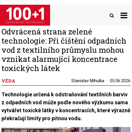
Přejít
k
hlavnímu
obsahu
Odvrácená strana zelené
technologie: Při čištění odpadních
vod z textilního průmyslu mohou
vznikat alarmující koncentrace
toxických látek
VĚDA
Stanislav Mihulka
05.06.2026
Technologie určená k odstraňování textilních barviv
z odpadních vod může podle nového výzkumu sama
vytvářet toxické látky v koncentracích, které výrazně
překračují limity pro pitnou vodu.