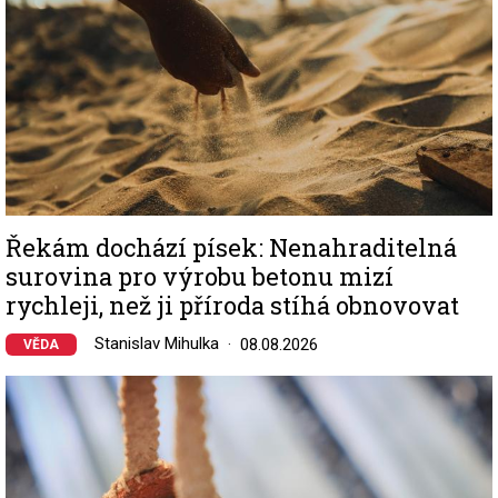
Řekám dochází písek: Nenahraditelná
surovina pro výrobu betonu mizí
rychleji, než ji příroda stíhá obnovovat
Stanislav Mihulka
08.08.2026
VĚDA
Image