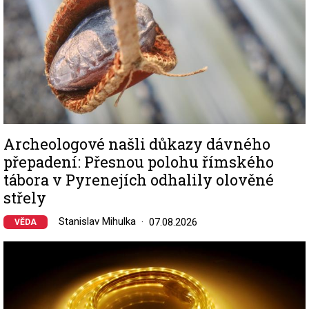
Archeologové našli důkazy dávného
přepadení: Přesnou polohu římského
tábora v Pyrenejích odhalily olověné
střely
Stanislav Mihulka
07.08.2026
VĚDA
Image