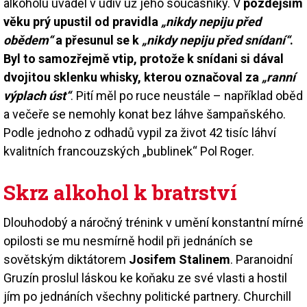
alkoholu uváděl v údiv už jeho současníky. V
pozdějším
věku prý upustil od pravidla
„nikdy nepiju před
obědem“
a přesunul se k
„nikdy nepiju před snídaní“
.
Byl to samozřejmě vtip, protože k snídani si dával
dvojitou sklenku whisky, kterou označoval za
„ranní
výplach úst“
. Pití měl po ruce neustále – například oběd
a večeře se nemohly konat bez láhve šampaňského.
Podle jednoho z odhadů vypil za život 42 tisíc láhví
kvalitních francouzských „bublinek“ Pol Roger.
Skrz alkohol k bratrství
Dlouhodobý a náročný trénink v umění konstantní mírné
opilosti se mu nesmírně hodil při jednáních se
sovětským diktátorem
Josifem Stalinem
. Paranoidní
Gruzín proslul láskou ke koňaku ze své vlasti a hostil
jím po jednáních všechny politické partnery. Churchill