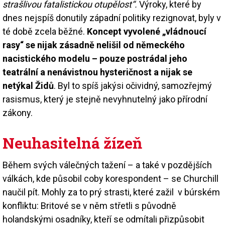
strašlivou fatalistickou otupělost“.
Výroky, které by
dnes nejspíš donutily západní politiky rezignovat, byly v
té době zcela běžné.
Koncept vyvolené „vládnoucí
rasy“ se nijak zásadně nelišil od německého
nacistického modelu – pouze postrádal jeho
teatrální a nenávistnou hysteričnost a nijak se
netýkal Židů
. Byl to spíš jakýsi očividný, samozřejmý
rasismus, který je stejně nevyhnutelný jako přírodní
zákony.
Neuhasitelná žízeň
Během svých válečných tažení – a také v pozdějších
válkách, kde působil coby korespondent – se Churchill
naučil pít. Mohly za to prý strasti, které zažil v búrském
konfliktu: Britové se v něm střetli s původně
holandskými osadníky, kteří se odmítali přizpůsobit