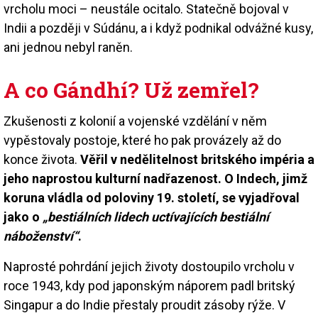
vrcholu moci – neustále ocitalo. Statečně bojoval v
Indii a později v Súdánu, a i když podnikal odvážné kusy,
ani jednou nebyl raněn.
A co Gándhí? Už zemřel?
Zkušenosti z kolonií a vojenské vzdělání v něm
vypěstovaly postoje, které ho pak provázely až do
konce života.
Věřil v nedělitelnost britského impéria a
jeho naprostou kulturní nadřazenost. O Indech, jimž
koruna vládla od poloviny 19. století, se vyjadřoval
jako o
„bestiálních lidech uctívajících bestiální
náboženství“
.
Naprosté pohrdání jejich životy dostoupilo vrcholu v
roce 1943, kdy pod japonským náporem padl britský
Singapur a do Indie přestaly proudit zásoby rýže. V