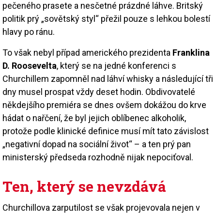
pečeného prasete a nesčetné prázdné láhve. Britský
politik prý „sovětský styl“ přežil pouze s lehkou bolestí
hlavy po ránu.
To však nebyl případ amerického prezidenta
Franklina
D. Roosevelta
, který se na jedné konferenci s
Churchillem zapomněl nad láhví whisky a následující tři
dny musel prospat vždy deset hodin. Obdivovatelé
někdejšího premiéra se dnes ovšem dokážou do krve
hádat o nařčení, že byl jejich oblíbenec alkoholik,
protože podle klinické definice musí mít tato závislost
„negativní dopad na sociální život“ – a ten prý pan
ministerský předseda rozhodně nijak nepociťoval.
Ten, který se nevzdává
Churchillova zarputilost se však projevovala nejen v