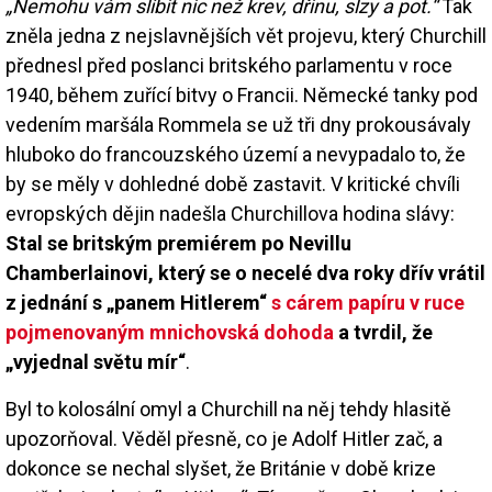
„Nemohu vám slíbit nic než krev, dřinu, slzy a pot.“
Tak
zněla jedna z nejslavnějších vět projevu, který Churchill
přednesl před poslanci britského parlamentu v roce
1940, během zuřící bitvy o Francii. Německé tanky pod
vedením maršála Rommela se už tři dny prokousávaly
hluboko do francouzského území a nevypadalo to, že
by se měly v dohledné době zastavit. V kritické chvíli
evropských dějin nadešla Churchillova hodina slávy:
Stal se britským premiérem po Nevillu
Chamberlainovi, který se o necelé dva roky dřív vrátil
z jednání s „panem Hitlerem“
s cárem papíru v ruce
pojmenovaným mnichovská dohoda
a tvrdil, že
„vyjednal světu mír“
.
Byl to kolosální omyl a Churchill na něj tehdy hlasitě
upozorňoval. Věděl přesně, co je Adolf Hitler zač, a
dokonce se nechal slyšet, že Británie v době krize