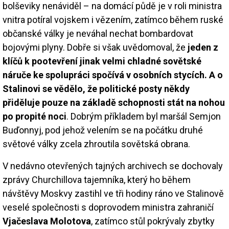
bolševiky nenáviděl – na domácí půdě je v roli ministra
vnitra potíral vojskem i vězením, zatímco během ruské
občanské války je neváhal nechat bombardovat
bojovými plyny. Dobře si však uvědomoval, že
jeden z
klíčů k pootevření jinak velmi chladné sovětské
náruče ke spolupráci spočívá v osobních stycích. A o
Stalinovi se vědělo, že politické posty někdy
přiděluje pouze na základě schopnosti stát na nohou
po propité noci
. Dobrým příkladem byl maršál Semjon
Buďonnyj, pod jehož velením se na počátku druhé
světové války zcela zhroutila sovětská obrana.
V nedávno otevřených tajných archivech se dochovaly
zprávy Churchillova tajemníka, který ho během
návštěvy Moskvy zastihl ve tři hodiny ráno ve Stalinově
veselé společnosti s doprovodem ministra zahraničí
Vjačeslava Molotova
, zatímco stůl pokrývaly zbytky