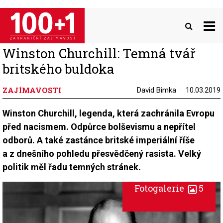
Přejít
k
hlavnímu
obsahu
Winston Churchill: Temná tvář
britského buldoka
ZAJÍMAVOSTI
David Bimka
10.03.2019
Winston Churchill, legenda, která zachránila Evropu
před nacismem. Odpůrce bolševismu a nepřítel
odborů. A také zastánce britské imperiální říše
a z dnešního pohledu přesvědčený rasista. Velký
politik měl řadu temných stránek.
Fotogalerie
5