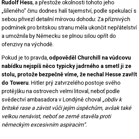
Rudolf Hess
, a přestože okolnosti tohoto jeho
„šíleného“ činu dodnes halí tajemství, podle spekulací s
sebou přivezl detailní mírovou dohodu: Za příznivých
podmínek pro britskou stranu měla ukončit nepřátelství
a umožnila by Německu se plnou silou opřít do
ofenzivy na východě.
Pokud je to pravda,
odpověděl Churchill na vůdcovu
nabídku nejspíš něco typicky jadrného a smetl ji ze
stolu, protože bezpečně víme, že nechal Hesse zavřít
do Toweru
. Hitler prý zatvrzelého postoje svého
protějšku na ostrovech velmi litoval, neboť podle
svědectví ambasadora v Londýně choval
„obdiv k
britské rase a závist vůči jejím úspěchům, avšak také
velkou nenávist, neboť se země stavěla proti
německým excesivním aspiracím“.