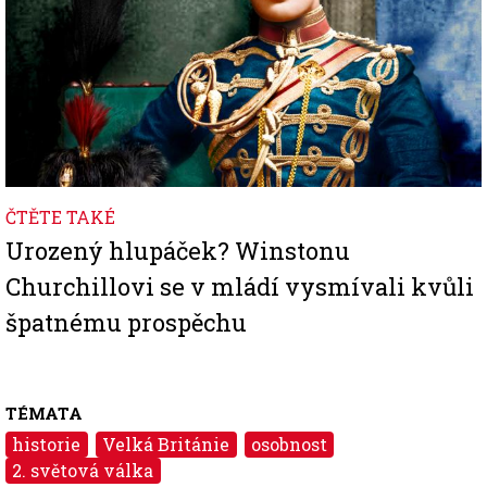
ČTĚTE TAKÉ
Urozený hlupáček? Winstonu
Churchillovi se v mládí vysmívali kvůli
špatnému prospěchu
TÉMATA
historie
Velká Británie
osobnost
2. světová válka