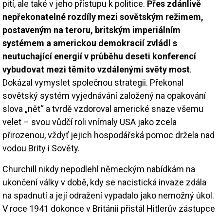
pití, ale také v jeho přístupu k politice.
Přes zdánlivě
nepřekonatelné rozdíly mezi sovětským režimem,
postaveným na teroru, britským imperiálním
systémem a americkou demokracií zvládl s
neutuchající energií v průběhu deseti konferencí
vybudovat mezi těmito vzdálenými světy most
.
Dokázal vymyslet společnou strategii. Překonal
sovětský systém vyjednávání založený na opakování
slova „nět“ a tvrdě vzdoroval americké snaze všemu
velet – svou vůdčí roli vnímaly USA jako zcela
přirozenou, vždyť jejich hospodářská pomoc držela nad
vodou Brity i Sověty.
Churchill nikdy nepodlehl německým nabídkám na
ukončení války v době, kdy se nacistická invaze zdála
na spadnutí a její odražení vypadalo jako nemožný úkol.
V roce 1941 dokonce v Británii přistál Hitlerův zástupce