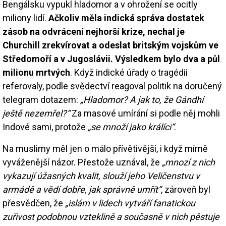
Bengálsku vypukl hladomor a v ohrožení se ocitly
miliony lidí.
Ačkoliv měla indická správa dostatek
zásob na odvrácení nejhorší krize, nechal je
Churchill zrekvírovat a odeslat britským vojskům ve
Středomoří a v Jugoslávii. Výsledkem bylo dva a půl
milionu mrtvých
. Když indické úřady o tragédii
referovaly, podle svědectví reagoval politik na doručený
telegram dotazem:
„Hladomor? A jak to, že Gándhí
ještě nezemřel?“
Za masové umírání si podle něj mohli
Indové sami, protože
„se množí jako králíci“
.
Na muslimy měl jen o málo přívětivější, i když mírně
vyváženější názor. Přestože uznával, že
„mnozí z nich
vykazují úžasných kvalit, slouží jeho Veličenstvu v
armádě a vědí dobře, jak správně umřít“
, zároveň byl
přesvědčen, že
„islám v lidech vytváří fanatickou
zuřivost podobnou vzteklině a současně v nich pěstuje