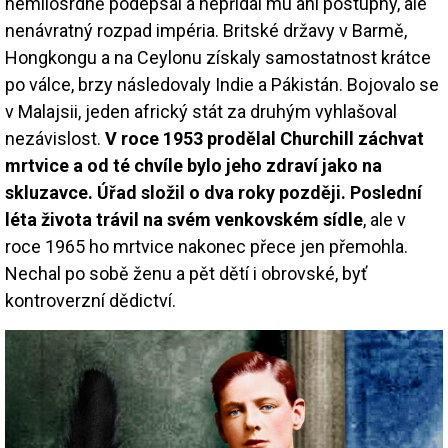
nemilosrdně podepsal a nepřidal mu ani postupný, ale
nenávratný rozpad impéria. Britské državy v Barmě,
Hongkongu a na Ceylonu získaly samostatnost krátce
po válce, brzy následovaly Indie a Pákistán. Bojovalo se
v Malajsii, jeden africký stát za druhým vyhlašoval
nezávislost.
V roce 1953 prodělal Churchill záchvat
mrtvice a od té chvíle bylo jeho zdraví jako na
skluzavce. Úřad složil o dva roky později. Poslední
léta života trávil na svém venkovském sídle
, ale v
roce 1965 ho mrtvice nakonec přece jen přemohla.
Nechal po sobě ženu a pět dětí i obrovské, byť
kontroverzní dědictví.
Image