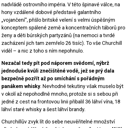
nadvládě ostrovního impéria. V této špinavé válce, na
hony vzdálené dobové představě galantního
„vojančení“, přišlo britské velení s velmi úspěšným
konceptem spálené země a koncentračních táborů pro
ženy a děti búrských partyzánů (na nemoci a tvrdé
zacházení jich tam zemřelo 26 tisíc). To vše Churchill
viděl – a nic z toho s ním nepohnulo.
Nezačal tedy pít pod náporem svědomí, nýbrž
jednoduše kvůli znečištěné vodě, jež se prý dala
bezpečně pozřít až po smíchání s pořádným
panákem whisky
. Nevhodné tekutiny však muselo být
v okolí až nepohodlně mnoho, protože si s sebou při
jedné z cest na frontovou linii přibalil 36 láhví vína, 18
láhví staré whisky a šest láhví brandy.
Churchillův zvyk lít do sebe neuvěřitelné množství