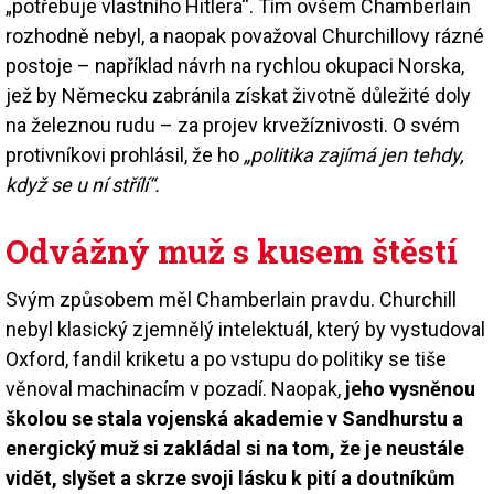
„potřebuje vlastního Hitlera“. Tím ovšem Chamberlain
rozhodně nebyl, a naopak považoval Churchillovy rázné
postoje – například návrh na rychlou okupaci Norska,
jež by Německu zabránila získat životně důležité doly
na železnou rudu – za projev krvežíznivosti. O svém
protivníkovi prohlásil, že ho
„politika zajímá jen tehdy,
když se u ní střílí“.
Odvážný muž s kusem štěstí
Svým způsobem měl Chamberlain pravdu. Churchill
nebyl klasický zjemnělý intelektuál, který by vystudoval
Oxford, fandil kriketu a po vstupu do politiky se tiše
věnoval machinacím v pozadí. Naopak,
jeho vysněnou
školou se stala vojenská akademie v Sandhurstu a
energický muž si zakládal si na tom, že je neustále
vidět, slyšet a skrze svoji lásku k pití a doutníkům