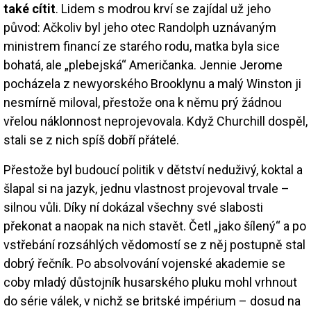
také cítit
. Lidem s modrou krví se zajídal už jeho
původ: Ačkoliv byl jeho otec Randolph uznávaným
ministrem financí ze starého rodu, matka byla sice
bohatá, ale „plebejská“ Američanka. Jennie Jerome
pocházela z newyorského Brooklynu a malý Winston ji
nesmírně miloval, přestože ona k němu prý žádnou
vřelou náklonnost neprojevovala. Když Churchill dospěl,
stali se z nich spíš dobří přátelé.
Přestože byl budoucí politik v dětství neduživý, koktal a
šlapal si na jazyk, jednu vlastnost projevoval trvale –
silnou vůli. Díky ní dokázal všechny své slabosti
překonat a naopak na nich stavět. Četl „jako šílený“ a po
vstřebání rozsáhlých vědomostí se z něj postupně stal
dobrý řečník. Po absolvování vojenské akademie se
coby mladý důstojník husarského pluku mohl vrhnout
do série válek, v nichž se britské impérium – dosud na