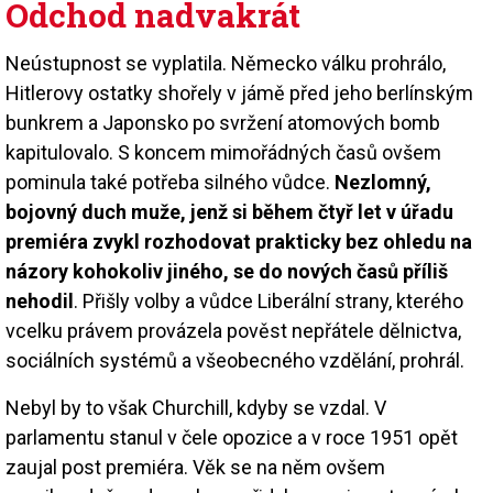
Odchod nadvakrát
Neústupnost se vyplatila. Německo válku prohrálo,
Hitlerovy ostatky shořely v jámě před jeho berlínským
bunkrem a Japonsko po svržení atomových bomb
kapitulovalo. S koncem mimořádných časů ovšem
pominula také potřeba silného vůdce.
Nezlomný,
bojovný duch muže, jenž si během čtyř let v úřadu
premiéra zvykl rozhodovat prakticky bez ohledu na
názory kohokoliv jiného, se do nových časů příliš
nehodil
. Přišly volby a vůdce Liberální strany, kterého
vcelku právem provázela pověst nepřátele dělnictva,
sociálních systémů a všeobecného vzdělání, prohrál.
Nebyl by to však Churchill, kdyby se vzdal. V
parlamentu stanul v čele opozice a v roce 1951 opět
zaujal post premiéra. Věk se na něm ovšem