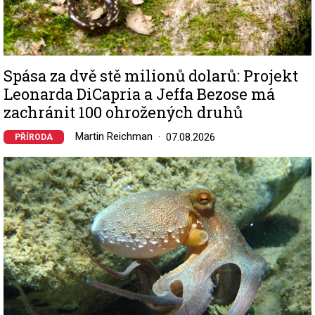
Spása za dvě stě milionů dolarů: Projekt
Leonarda DiCapria a Jeffa Bezose má
zachránit 100 ohrožených druhů
Martin Reichman
07.08.2026
PŘÍRODA
Image