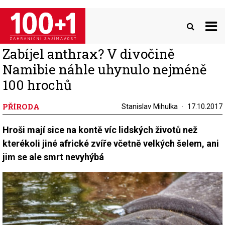
Přejít
k
hlavnímu
obsahu
Zabíjel anthrax? V divočině
Namibie náhle uhynulo nejméně
100 hrochů
PŘÍRODA
Stanislav Mihulka
17.10.2017
Hroši mají sice na kontě víc lidských životů než
kterékoli jiné africké zvíře včetně velkých šelem, ani
jim se ale smrt nevyhýbá