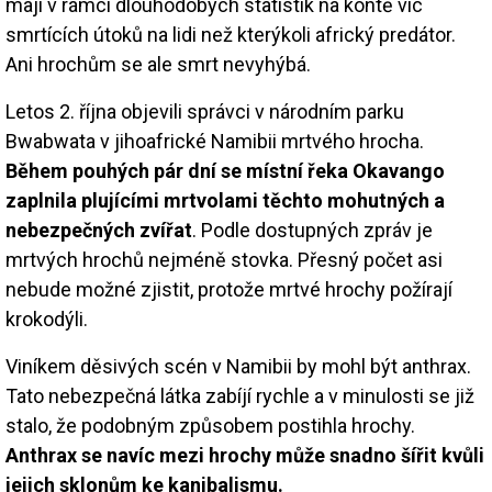
mají v rámci dlouhodobých statistik na kontě víc
smrtících útoků na lidi než kterýkoli africký predátor.
Ani hrochům se ale smrt nevyhýbá.
Letos 2. října objevili správci v národním parku
Bwabwata v jihoafrické Namibii mrtvého hrocha.
Během pouhých pár dní se místní řeka Okavango
zaplnila plujícími mrtvolami těchto mohutných a
nebezpečných zvířat
. Podle dostupných zpráv je
mrtvých hrochů nejméně stovka. Přesný počet asi
nebude možné zjistit, protože mrtvé hrochy požírají
krokodýli.
Viníkem děsivých scén v Namibii by mohl být anthrax.
Tato nebezpečná látka zabíjí rychle a v minulosti se již
stalo, že podobným způsobem postihla hrochy.
Anthrax se navíc mezi hrochy může snadno šířit kvůli
jejich sklonům ke kanibalismu.