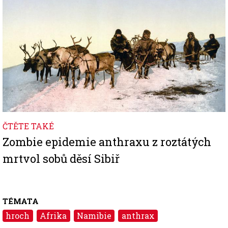
ČTĚTE TAKÉ
Zombie epidemie anthraxu z roztátých
mrtvol sobů děsí Sibiř
TÉMATA
hroch
Afrika
Namibie
anthrax