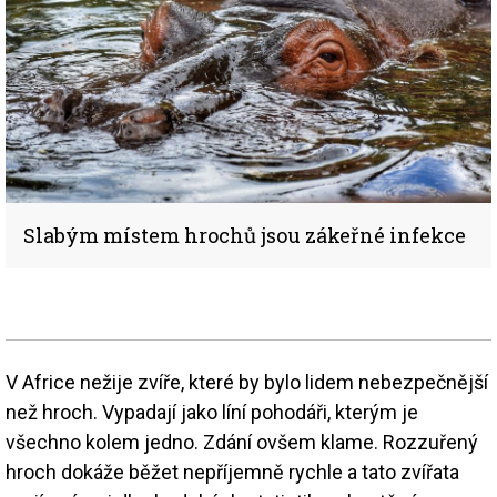
Slabým místem hrochů jsou zákeřné infekce
V Africe nežije zvíře, které by bylo lidem nebezpečnější
než hroch. Vypadají jako líní pohodáři, kterým je
všechno kolem jedno. Zdání ovšem klame. Rozzuřený
hroch dokáže běžet nepříjemně rychle a tato zvířata