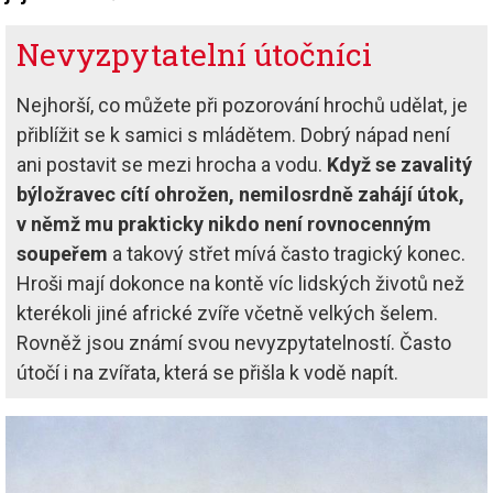
Nevyzpytatelní útočníci
Nejhorší, co můžete při pozorování hrochů udělat, je
přiblížit se k samici s mládětem. Dobrý nápad není
ani postavit se mezi hrocha a vodu.
Když se zavalitý
býložravec cítí ohrožen, nemilosrdně zahájí útok,
v němž mu prakticky nikdo není rovnocenným
soupeřem
a takový střet mívá často tragický konec.
Hroši mají dokonce na kontě víc lidských životů než
kterékoli jiné africké zvíře včetně velkých šelem.
Rovněž jsou známí svou nevyzpytatelností. Často
útočí i na zvířata, která se přišla k vodě napít.
Image