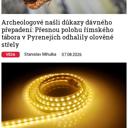
Archeologové našli důkazy dávného
přepadení: Přesnou polohu římského
tábora v Pyrenejích odhalily olověné
střely
Stanislav Mihulka
07.08.2026
VĚDA
Image