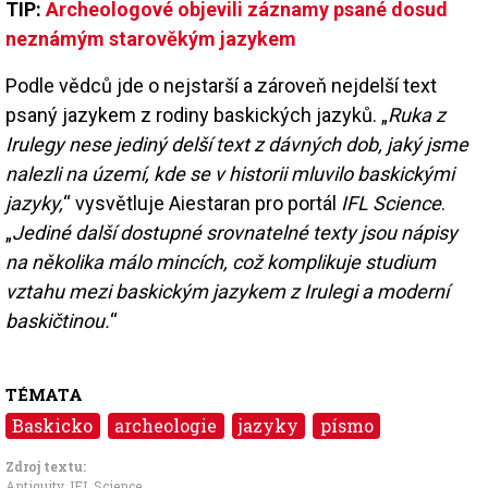
TIP:
Archeologové objevili záznamy psané dosud
neznámým starověkým jazykem
Podle vědců jde o nejstarší a zároveň nejdelší text
psaný jazykem z rodiny baskických jazyků. „
Ruka z
Irulegy nese jediný delší text z dávných dob, jaký jsme
nalezli na území, kde se v historii mluvilo baskickými
jazyky,
“ vysvětluje Aiestaran pro portál
IFL Science
.
„
Jediné další dostupné srovnatelné texty jsou nápisy
na několika málo mincích, což komplikuje studium
vztahu mezi baskickým jazykem z Irulegi a moderní
baskičtinou.
“
TÉMATA
Baskicko
archeologie
jazyky
písmo
Zdroj textu:
Antiquity
,
IFL Science