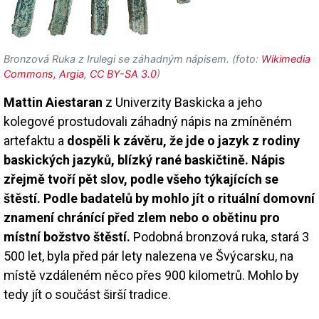
Bronzová Ruka z Irulegi se záhadným nápisem. (foto:
Wikimedia
Commons, Argia
,
CC BY-SA 3.0
)
Mattin Aiestaran
z Univerzity Baskicka a jeho
kolegové prostudovali záhadný nápis na zmíněném
artefaktu a
dospěli k závěru, že jde o jazyk z rodiny
baskických jazyků, blízký rané baskičtině. Nápis
zřejmě tvoří pět slov, podle všeho týkajících se
štěstí. Podle badatelů by mohlo jít o rituální domovní
znamení chránící před zlem nebo o obětinu pro
místní božstvo štěstí.
Podobná bronzová ruka, stará 3
500 let, byla před pár lety nalezena ve Švýcarsku, na
místě vzdáleném něco přes 900 kilometrů. Mohlo by
tedy jít o součást širší tradice.