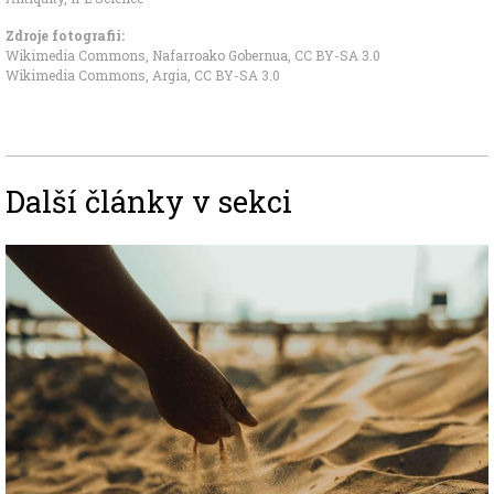
Zdroje fotografii:
Wikimedia Commons, Nafarroako Gobernua
,
CC BY-SA 3.0
Wikimedia Commons, Argia
,
CC BY-SA 3.0
Další články v sekci
Image