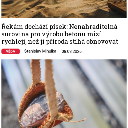
Řekám dochází písek: Nenahraditelná
surovina pro výrobu betonu mizí
rychleji, než ji příroda stíhá obnovovat
Stanislav Mihulka
08.08.2026
VĚDA
Image