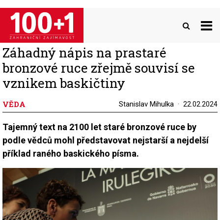
Přejít
k
hlavnímu
obsahu
Záhadný nápis na prastaré
bronzové ruce zřejmě souvisí se
vznikem baskičtiny
VĚDA
Stanislav Mihulka
22.02.2024
Tajemný text na 2100 let staré bronzové ruce by
podle vědců mohl představovat nejstarší a nejdelší
příklad raného baskického písma.