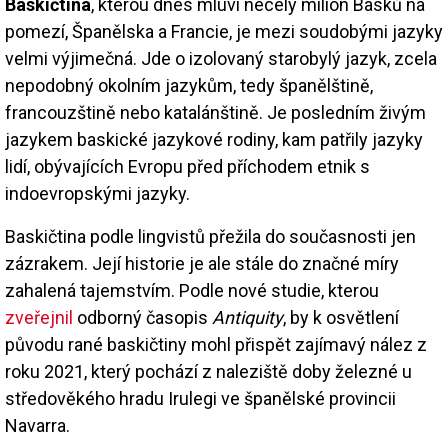
Baskičtina
, kterou dnes mluví necelý milion Basků na
pomezí, Španělska a Francie, je mezi soudobými jazyky
velmi výjimečná. Jde o izolovaný starobylý jazyk, zcela
nepodobný okolním jazykům, tedy španělštině,
francouzštině nebo katalánštině. Je posledním živým
jazykem baskické jazykové rodiny, kam patřily jazyky
lidí, obývajících Evropu před příchodem etnik s
indoevropskými jazyky.
Baskičtina podle lingvistů přežila do současnosti jen
zázrakem. Její historie je ale stále do značné míry
zahalená tajemstvím. Podle nové studie, kterou
zveřejnil
odborný časopis
Antiquity
, by k osvětlení
původu rané baskičtiny mohl přispět zajímavý nález z
roku 2021, který pochází z naleziště doby železné u
středověkého hradu Irulegi ve španělské provincii
Navarra.