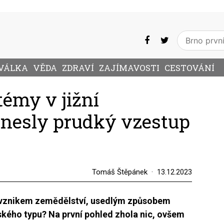
VÁLKA
VĚDA
ZDRAVÍ
ZAJÍMAVOSTI
CESTOVÁNÍ
témy v jižní
nesly prudký vzestup
Tomáš Štěpánek
13.12.2023
 vznikem zemědělství, usedlým způsobem
ského typu? Na první pohled zhola nic, ovšem