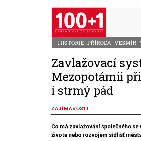
Přejít
k
hlavnímu
obsahu
HISTORIE
PŘÍRODA
VESMÍR
Zavlažovací sys
Mezopotámii při
i strmý pád
ZAJÍMAVOSTI
Co má zavlažování společného se
života nebo rozvojem sídlišť měst