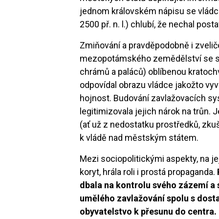
jednom královském nápisu se vlád
2500 př. n. l.) chlubí, že nechal post
Zmiňování a pravděpodobně i zvelič
mezopotámského zemědělství se st
chrámů a paláců) oblíbenou kratochv
odpovídal obrazu vládce jakožto vyv
hojnost. Budování zavlažovacích sy
legitimizovala jejich nárok na trůn. 
(ať už z nedostatku prostředků, zkuš
k vládě nad městským státem.
Mezi sociopolitickými aspekty, na j
koryt, hrála roli i prostá propaganda.
dbala na kontrolu svého zázemí a 
umělého zavlažování spolu s dosta
obyvatelstvo k přesunu do centra.