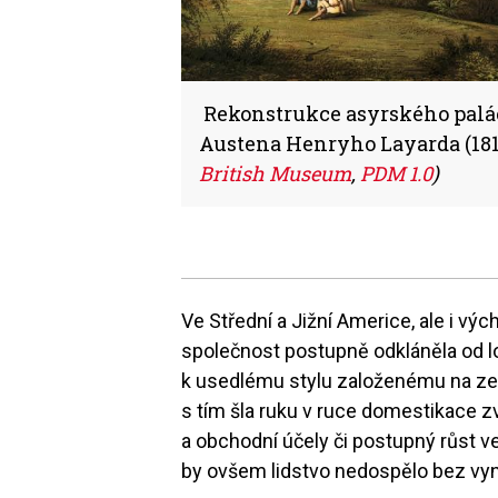
Rekonstrukce asyrského palác
Austena Henryho Layarda (18
British Museum
,
PDM 1.0
)
Ve Střední a Jižní Americe, ale i vý
společnost postupně odkláněla od 
k usedlému stylu založenému na ze
s tím šla ruku v ruce domestikace zv
a obchodní účely či postupný růst v
by ovšem lidstvo nedospělo bez vyn