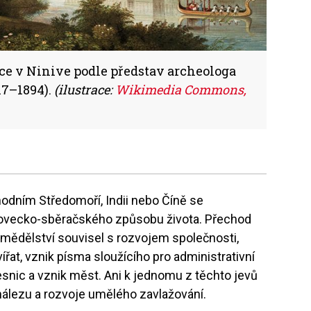
e v Ninive podle představ archeologa
17–1894).
(ilustrace:
Wikimedia Commons,
chodním Středomoří, Indii nebo Číně se
lovecko-sběračského způsobu života. Přechod
mědělství souvisel s rozvojem společnosti,
ířat, vznik písma sloužícího pro administrativní
esnic a vznik měst. Ani k jednomu z těchto jevů
álezu a rozvoje umělého zavlažování.