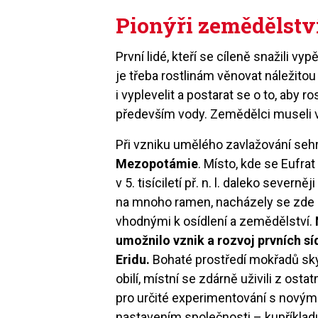
Pionýři zemědělstv
První lidé, kteří se cíleně snažili vy
je třeba rostlinám věnovat náležitou 
i vyplevelit a postarat se o to, aby r
především vody. Zemědělci museli však
Při vzniku umělého zavlažování seh
Mezopotámie
. Místo, kde se Eufra
v 5. tisíciletí př. n. l. daleko sever
na mnoho ramen, nacházely se zde 
vhodnými k osídlení a zemědělství.
umožnilo vznik a rozvoj prvních sí
Eridu.
Bohaté prostředí mokřadů skýt
obilí, místní se zdárně uživili z ost
pro určité experimentování s novými
nastavením společnosti – kupříklad