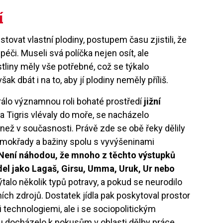
í
pěstovat vlastní plodiny, postupem času zjistili, že
péči. Museli svá políčka nejen osít, ale
ostliny měly vše potřebné, což se týkalo
 dbát i na to, aby jí plodiny neměly příliš.
rálo významnou roli bohaté prostředí
jižní
t a Tigris vlévaly do moře, se nacházelo
něji než v současnosti. Právě zde se obě řeky dělily
mokřady a bažiny spolu s vyvýšeninami
Není náhodou, že mnoho z těchto výstupků
del jako Lagaš, Girsu, Umma, Uruk, Ur nebo
alo několik typů potravy, a pokud se neurodilo
atních zdrojů. Dostatek jídla pak poskytoval prostor
 technologiemi, ale i se sociopolitickým
u docházelo k pokusům v oblasti dělby práce