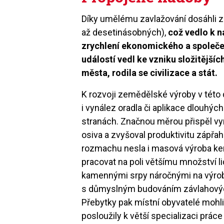
Díky umělému zavlažování dosáhli z
až desetinásobných),
což vedlo k n
zrychlení ekonomického a společ
událostí vedl ke vzniku složitější
města, rodila se civilizace a stát.
K rozvoji zemědělské výroby v této d
i vynález oradla či aplikace dlouhýc
stranách. Značnou měrou přispěl vyn
osiva a zvyšoval produktivitu zápř
rozmachu nesla i masová výroba ke
pracovat na poli většímu množství li
kamennými srpy náročnými na výrob
s důmyslným budováním závlahovýc
Přebytky pak místní obyvatelé mohli 
posloužily k větší specializaci prác