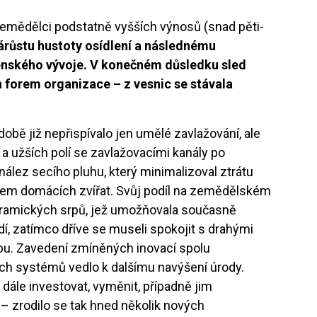
emědělci podstatně vyšších výnosů (snad pěti-
árůstu hustoty osídlení a následnému
enského vývoje. V konečném důsledku sled
ch forem organizace – z vesnic se stávala
obě již nepřispívalo jen umělé zavlažování, ale
h a užších polí se zavlažovacími kanály po
ález secího pluhu, který minimalizoval ztrátu
ahem domácích zvířat. Svůj podíl na zemědělském
ramických srpů, jež umožňovala současně
dí, zatímco dříve se museli spokojit s drahými
u. Zavedení zmíněných inovací spolu
h systémů vedlo k dalšímu navýšení úrody.
dále investovat, vyměnit, případně jim
e – zrodilo se tak hned několik nových