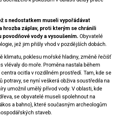
než s nedostatkem museli vypořádávat
a hrozba záplav, proti kterým se chránili
u povodňové vody a vysoušením.
Obyvatelé
ologie, jež jim přišly vhod v pozdějších dobách.
oměně klimatu, poklesu mořské hladiny, změně řečišť
ris vlévaly do moře. Proměna nastala během
ní centra ocitla v rozdílném prostředí. Tam, kde se
ů potravy, se nyní veškerá obživa soustředila na
ry umožnil umělý přívod vody. V oblasti, kde
dřeva, se obyvatelé museli spolehnout na
 (rákos a bahno), které současným archeologům
ohospodářských staveb.