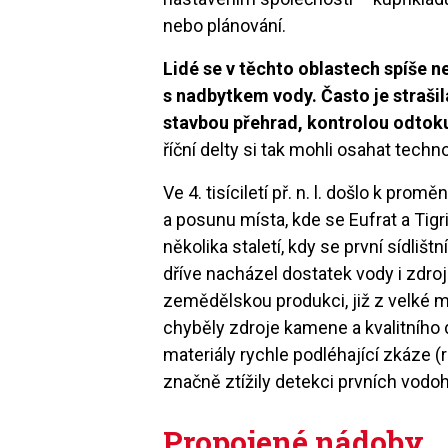
nebo plánování.
Lidé se v těchto oblastech spíše 
s nadbytkem vody. Často je strašil
stavbou přehrad, kontrolou odtok
říční delty si tak mohli osahat techn
Ve 4. tisíciletí př. n. l. došlo k pr
a posunu místa, kde se Eufrat a Tig
několika staletí, kdy se první sídlišt
dříve nacházel dostatek vody i zdroj
zemědělskou produkci, již z velké mí
chyběly zdroje kamene a kvalitního 
materiály rychle podléhající zkáze
značně ztížily detekci prvních vod
Propojené nádoby