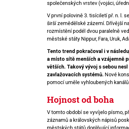
společenských vrstev (vojáci, úředníc
V první polovině 3. tisíciletí př. n. l
širší zemědělské zázemí. Dřívější nah
rozmístění podél dvou paralelně vedo
městské státy Nippur, Fara, Uruk, A
Tento trend pokračoval i v následu
a místo sítě menších a vzájemně p
větších. Takový vývoj s sebou nesl
zavlažovacích systémů.
Nové konst
pomocí uměle vyhloubených kanálů a
Hojnost od boha
V tomto období se vyvíjelo písmo, p
záznamů a královských nápisů posky
městských států doplňující informa