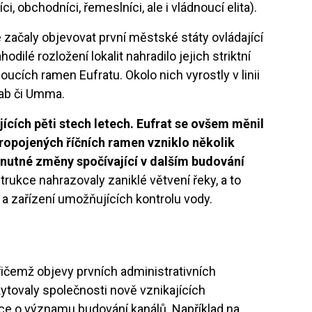
i, obchodníci, řemeslníci, ale i vládnoucí elita).
. se začaly objevovat první městské státy ovládající
odilé rozložení lokalit nahradilo jejich striktní
ucích ramen Eufratu. Okolo nich vyrostly v linii
dab či Umma.
jících pěti stech letech. Eufrat se ovšem měnil
ropojených říčních ramen vzniklo několik
 nutné změny spočívající v dalším budování
rukce nahrazovaly zaniklé větvení řeky, a to
 zařízení umožňujících kontrolu vody.
řičemž objevy prvních administrativních
tovaly společnosti nově vznikajících
ce o významu budování kanálů. Například na