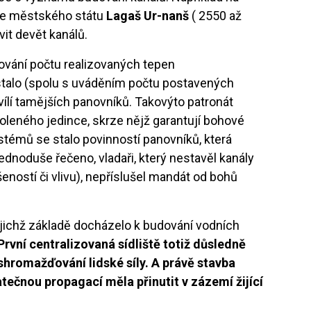
ce městského státu
Lagaš Ur-nanš
( 2550 až
avit devět kanálů.
ování počtu realizovaných tepen
alo (spolu s uváděním počtu postavených
ílí tamějších panovníků. Takovýto patronát
oleného jedince, skrze nějž garantují bohové
stémů se stalo povinností panovníků, která
Jednoduše řečeno, vladaři, který nestavěl kanály
eností či vlivu), nepříslušel mandát od bohů
ejichž základě docházelo k budování vodních
První centralizovaná sídliště totiž důsledně
shromažďování lidské síly. A právě stavba
tečnou propagací měla přinutit v zázemí žijící