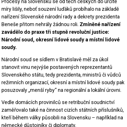
Procesy na Slovensku se od těch českých do určité
míry lišily, neboť souzení luďáků probíhalo na základě
nařízení Slovenské národní rady a dekrety prezidenta
Beneše přitom nehrály žádnou roli.
Zmíněné nařízení
zavádělo do praxe tři stupně revoluční justice:
Národní soud, okresní lidové soudy a místní lidové
soudy.
Národní soud se sídlem v Bratislavě měl za úkol
stanovit vinu nejvýše postavených reprezentantů
Slovenského státu, tedy prezidenta, ministrů či vůdců
režimních organizací, okresní a místní lidové soudy pak
posuzovaly „menší ryby“ na regionální a lokální úrovni.
Vedle domácích provinilců se retribuční soudnictví
zaměřovalo také na činnost cizích státních příslušníků,
kteří během války působili na Slovensku – například na
německé důstojníky či diplomaty.