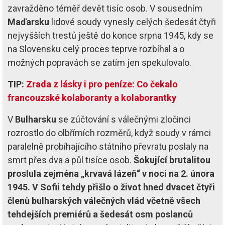
zavražděno téměř devět tisíc osob. V sousedním
Maďarsku
lidové soudy vynesly celých šedesát čtyři
nejvyšších trestů ještě do konce srpna 1945, kdy se
na Slovensku celý proces teprve rozbíhal a o
možných popravách se zatím jen spekulovalo.
TIP:
Zrada z lásky i pro peníze: Co čekalo
francouzské kolaboranty a kolaborantky
V
Bulharsku
se zúčtování s válečnými zločinci
rozrostlo do olbřímích rozměrů, když soudy v rámci
paralelně probíhajícího státního převratu poslaly na
smrt přes dva a půl tisíce osob.
Šokující brutalitou
proslula zejména „krvavá lázeň“ v noci na 2. února
1945. V Sofii tehdy přišlo o život hned dvacet čtyři
členů bulharských válečných vlád včetně všech
tehdejších premiérů a šedesát osm poslanců