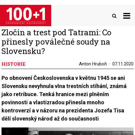
Přejít
k
hlavnímu
obsahu
Zločin a trest pod Tatrami: Co
přinesly poválečné soudy na
Slovensku?
HISTORIE
Anton Hruboň
07.11.2020
Po obnovení Československa v květnu 1945 se ani
Slovensku nevyhnula vlna trestních stíhání, známá
jako retribuce. Tenká hranice mezi plněním
povinnosti a vlastizradou přinesla mnoho
kontroverzí a v názoru na prezidenta Jozefa Tisa
dělí slovenský národ až do současnosti