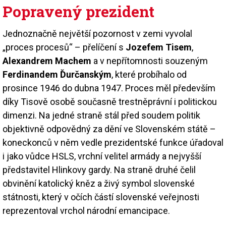
Popravený prezident
Jednoznačně největší pozornost v zemi vyvolal
„proces procesů“ – přelíčení s
Jozefem Tisem
,
Alexandrem Machem
a v nepřítomnosti souzeným
Ferdinandem Ďurčanským
, které probíhalo od
prosince 1946 do dubna 1947. Proces měl především
díky Tisově osobě současně trestněprávní i politickou
dimenzi. Na jedné straně stál před soudem politik
objektivně odpovědný za dění ve Slovenském státě –
koneckonců v něm vedle prezidentské funkce úřadoval
i jako vůdce HSLS, vrchní velitel armády a nejvyšší
představitel Hlinkovy gardy. Na straně druhé čelil
obvinění katolický kněz a živý symbol slovenské
státnosti, který v očích částí slovenské veřejnosti
reprezentoval vrchol národní emancipace.