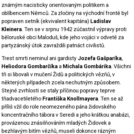
známým nacisticky orientovaným politikem a
oblíbencem Němců. Za zločiny na východní frontě byl
popraven setník (ekvivalent kapitána)
Ladislav
Kleinera
. Ten se v srpnu 1942 zúčastnil výpravy proti
běloruské obci Maloduš, kde jeho vojáci v odvetě za
partyzánský útok zavraždili patnáct civilistů.
Trest smrti neminul ani gardisty
Jozefa Gašparíka
,
Heliodora Gombarčíka
a
Michala Gombárika
. Všichni
tři si libovali v mučení Židů a politických vězňů, v
některých případech zcela nechutným způsobem.
Stejné zvrhlosti se staly příčinou popravy teprve
třiadvacetiletého
Františka Knollmayera
. Ten se až
příliš vžil do role neomezeného pána židovského
koncentračního tábora v Seredi a jeho krátkou anabázi,
provázenou znásilňováním mladých Židovek a
bezhlavým bitím vězňů, museli dokonce rázným