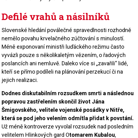
Defilé vrahů a násilníků
Slovenské hledání poválečné spravedlnosti rozhodně
nemělo povahu krvelačného zúčtování s minulostí.
Méně exponovaní ministři luďáckého režimu často
vyvázli pouze s několikaletým vězením, o řadových
poslancích ani nemluvě. Daleko více si „zavařili“ lidé,
kteří se přímo podíleli na plánování perzekucí či na
jejich realizaci.
Dodnes diskutabilním rozsudkem smrti a následnou
popravou zastřelením skončil život Jána
Šmigovského, velitele vojenské posádky v Nitře,
která se pod jeho velením odmítla přidat k povstání.
Už méně kontroverze vyvolal rozsudek nad posledním
velitelem Hlinkových gard O
tomarem Kubalou
,