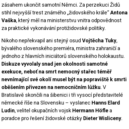
zásahem ukončit samotní Němci. Za perzekuci Židů
stihl nejvyšší trest známého „židovského krále“
Antona
Vaška
, který měl na ministerstvu vnitra odpovědnost
za praktické vykonávání protižidovské politiky.
Nikoho nepřekvapil ani stejný osud
Vojtěcha Tuky
,
bývalého slovenského premiéra, ministra zahraničí a
jednoho z hlavních iniciátorů slovenského holokaustu.
Diskuze vyvolaly snad jen okolnosti samotné
exekuce, neboť na smrt nemocný stařec téměř
nevnímající své okolí musel být na popraviště k smrti
oběšením přivezen na nemocničním lůžku
. V
Bratislavě skončili na šibenici i tři vysocí představitelé
německé říše na Slovensku – vyslanec
Hanns Elard
Ludin
, velitel okupačních vojsk
Hermann Höfle
a
poradce pro řešení židovské otázky
Dieter Wisliceny
.