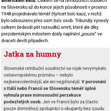
americkém exilu.
Celkem se na retribučních soudech
na Slovensku až do konce jejich působnosti v prosinci
1948 projednávalo téměř čtyřicet tisíc kauz, v nichž
bylo odsouzeno přes osm tisíc osob. Tribunály vynesly
celkem šedesát pět rozsudků smrti, které ale díky
prezidentským milostem došly naplnění „pouze“ ve
dvaceti devíti případech.
Jatka za humny
Slovenské retribuční soudnictví se nijak nevymykalo
celoevropskému průměru – nebylo
nejbenevolentnější, ale ani nejpřísnější.
V porovnání
s Itálií nebo Francií se Slovensku téměř úplně
vyhnula praxe mimosoudní perzekuce
podezřelých osob.
Jen ve Francii bylo za (často
pouze domnělou) spolupráci s okupanty bez soudu