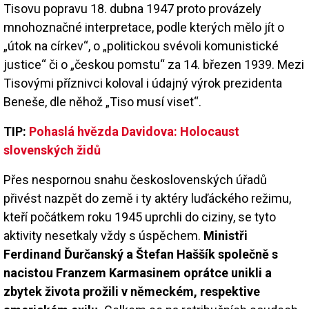
Tisovu popravu 18. dubna 1947 proto provázely
mnohoznačné interpretace, podle kterých mělo jít o
„útok na církev“, o „politickou svévoli komunistické
justice“ či o „českou pomstu“ za 14. březen 1939. Mezi
Tisovými příznivci koloval i údajný výrok prezidenta
Beneše, dle něhož „Tiso musí viset“.
TIP:
Pohaslá hvězda Davidova: Holocaust
slovenských židů
Přes nespornou snahu československých úřadů
přivést nazpět do země i ty aktéry luďáckého režimu,
kteří počátkem roku 1945 uprchli do ciziny, se tyto
aktivity nesetkaly vždy s úspěchem.
Ministři
Ferdinand Ďurčanský a Štefan Haššík společně s
nacistou Franzem Karmasinem oprátce unikli a
zbytek života prožili v německém, respektive