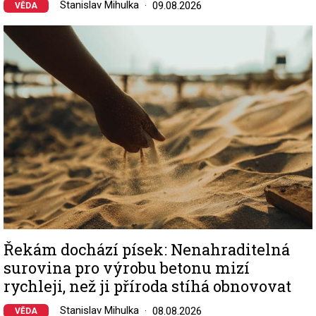
Stanislav Mihulka
09.08.2026
VĚDA
Image
Řekám dochází písek: Nenahraditelná
surovina pro výrobu betonu mizí
rychleji, než ji příroda stíhá obnovovat
Stanislav Mihulka
08.08.2026
VĚDA