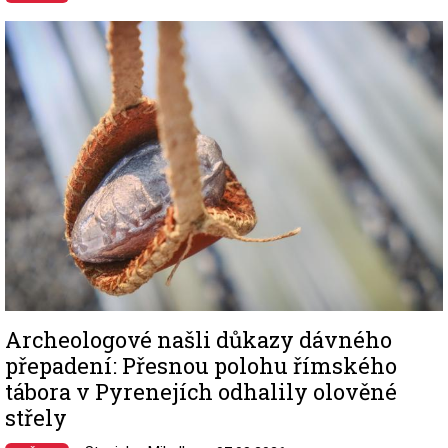
Image
Archeologové našli důkazy dávného
přepadení: Přesnou polohu římského
tábora v Pyrenejích odhalily olověné
střely