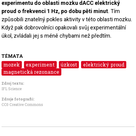
experimentu do oblasti mozku dACC elektrický
proud o frekvenci 1 Hz, po dobu pěti minut
. Tím
způsobili znatelný pokles aktivity v této oblasti mozku.
Když pak dobrovolníci opakovali svůj experimentální
úkol, zvládali jej s méně chybami než předtím.
TÉMATA
mozek
experiment
úzkost
elektrický proud
magnetická rezonance
Zdroj textu:
IFL Science
Zdroje fotografii:
CC0 Creative Commons