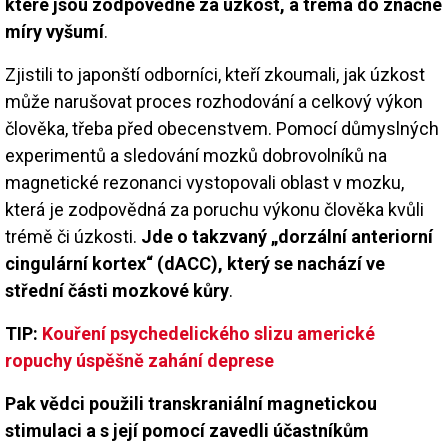
které jsou zodpovědné za úzkost, a tréma do značné
míry vyšumí
.
Zjistili to japonští odborníci, kteří zkoumali, jak úzkost
může narušovat proces rozhodování a celkový výkon
člověka, třeba před obecenstvem. Pomocí důmyslných
experimentů a sledování mozků dobrovolníků na
magnetické rezonanci vystopovali oblast v mozku,
která je zodpovědná za poruchu výkonu člověka kvůli
trémě či úzkosti.
Jde o takzvaný „dorzální anteriorní
cingulární kortex“ (dACC), který se nachází ve
střední části mozkové kůry
.
TIP:
Kouření psychedelického slizu americké
ropuchy úspěšně zahání deprese
Pak vědci použili transkraniální magnetickou
stimulaci a s její pomocí zavedli účastníkům