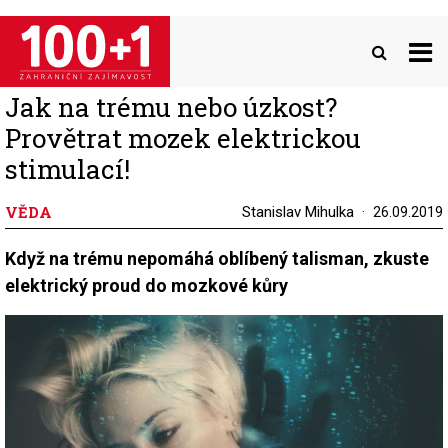
Přejít
k
hlavnímu
obsahu
Jak na trému nebo úzkost?
Provětrat mozek elektrickou
stimulací!
VĚDA
Stanislav Mihulka
26.09.2019
Když na trému nepomáhá oblíbený talisman, zkuste
elektrický proud do mozkové kůry