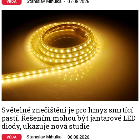
Stanislav Mihulka
07.08.2026
VĚDA
Image
Světelné znečištění je pro hmyz smrtící
pastí. Řešením mohou být jantarové LED
diody, ukazuje nová studie
Stanislav Mihulka
06.08.2026
VĚDA