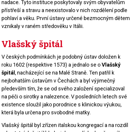
nadace. Tyto instituce poskytovaly svým obyvatelům
přístřeší a stravu a neexistovalo v nich rozdělení podle
pohlaví a věku. První ústavy určené bezmocným dětem
vznikaly v raném středověku v Itálii.
Vlašský špitál
V českých podmínkách je podobný ústav doložen k
roku 1602 (respektive 1573) a jednalo se o
Vlašský
špitál
, nacházející se na Malé Straně. Ten patřil k
nejbohatším ústavům v Čechách a byl výjimečný
především tím, že se od svého založení specializoval
na péči o sirotky a nalezence. V posledních letech své
existence sloužil jako porodnice s klinickou výukou,
která byla určena pro svobodné matky.
Vlašský špitál byl zřízen italskou kongregací a na rozdíl