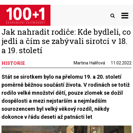
Přejít
k
hlavnímu
obsahu
Jak nahradit rodiče: Kde bydleli, co
jedli a čím se zabývali sirotci v 18.
a 19. století
HISTORIE
Martina Halířová
11.02.2022
Stát se sirotkem bylo na přelomu 19. a 20. století
poměrně běžnou součástí života. V rodinách se totiž
rodilo velké množství dětí, pouze zlomek se dožil
dospělosti a mezi nejstarším a nejmladším
sourozencem byl velký věkový rozdíl, někdy
dokonce v řádu deseti až patnácti let