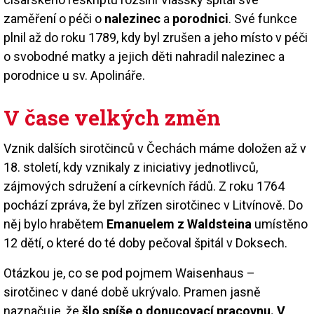
zaměření o péči o
nalezinec
a
porodnici
. Své funkce
plnil až do roku 1789, kdy byl zrušen a jeho místo v péči
o svobodné matky a jejich děti nahradil nalezinec a
porodnice u sv. Apolináře.
V čase velkých změn
Vznik dalších sirotčinců v Čechách máme doložen až v
18. století, kdy vznikaly z iniciativy jednotlivců,
zájmových sdružení a církevních řádů. Z roku 1764
pochází zpráva, že byl zřízen sirotčinec v Litvínově. Do
něj bylo hrabětem
Emanuelem z Waldsteina
umístěno
12 dětí, o které do té doby pečoval špitál v Doksech.
Otázkou je, co se pod pojmem Waisenhaus –
sirotčinec v dané době ukrývalo. Pramen jasně
naznačuje, že
šlo spíše o donucovací pracovnu. V