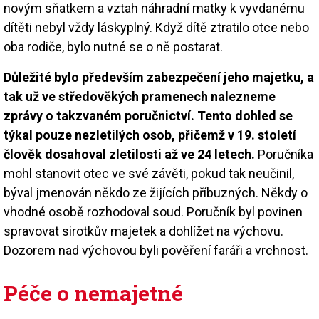
novým sňatkem a vztah náhradní matky k vyvdanému
dítěti nebyl vždy láskyplný. Když dítě ztratilo otce nebo
oba rodiče, bylo nutné se o ně postarat.
Důležité bylo především zabezpečení jeho majetku, a
tak už ve středověkých pramenech nalezneme
zprávy o takzvaném poručnictví. Tento dohled se
týkal pouze nezletilých osob, přičemž v 19. století
člověk dosahoval zletilosti až ve 24 letech.
Poručníka
mohl stanovit otec ve své závěti, pokud tak neučinil,
býval jmenován někdo ze žijících příbuzných. Někdy o
vhodné osobě rozhodoval soud. Poručník byl povinen
spravovat sirotkův majetek a dohlížet na výchovu.
Dozorem nad výchovou byli pověření faráři a vrchnost.
Péče o nemajetné