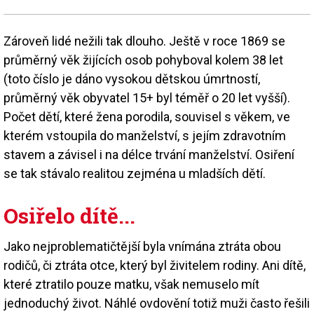
Zároveň lidé nežili tak dlouho. Ještě v roce 1869 se
průměrný věk žijících osob pohyboval kolem 38 let
(toto číslo je dáno vysokou dětskou úmrtností,
průměrný věk obyvatel 15+ byl téměř o 20 let vyšší).
Počet dětí, které žena porodila, souvisel s věkem, ve
kterém vstoupila do manželství, s jejím zdravotním
stavem a závisel i na délce trvání manželství. Osiření
se tak stávalo realitou zejména u mladších dětí.
Osiřelo dítě...
Jako nejproblematičtější byla vnímána ztráta obou
rodičů, či ztráta otce, který byl živitelem rodiny. Ani dítě,
které ztratilo pouze matku, však nemuselo mít
jednoduchý život. Náhlé ovdovění totiž muži často řešili