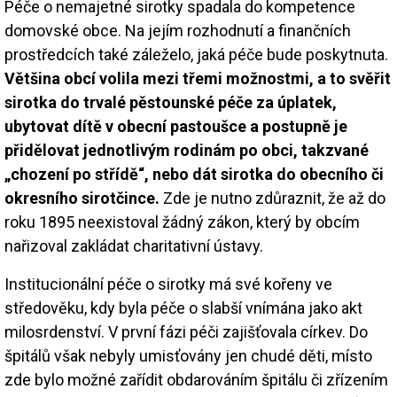
Péče o nemajetné sirotky spadala do kompetence
domovské obce. Na jejím rozhodnutí a finančních
prostředcích také záleželo, jaká péče bude poskytnuta.
Většina obcí volila mezi třemi možnostmi, a to svěřit
sirotka do trvalé pěstounské péče za úplatek,
ubytovat dítě v obecní pastoušce a postupně je
přidělovat jednotlivým rodinám po obci, takzvané
„chození po střídě“, nebo dát sirotka do obecního či
okresního sirotčince.
Zde je nutno zdůraznit, že až do
roku 1895 neexistoval žádný zákon, který by obcím
nařizoval zakládat charitativní ústavy.
Institucionální péče o sirotky má své kořeny ve
středověku, kdy byla péče o slabší vnímána jako akt
milosrdenství. V první fázi péči zajišťovala církev. Do
špitálů však nebyly umisťovány jen chudé děti, místo
zde bylo možné zařídit obdarováním špitálu či zřízením