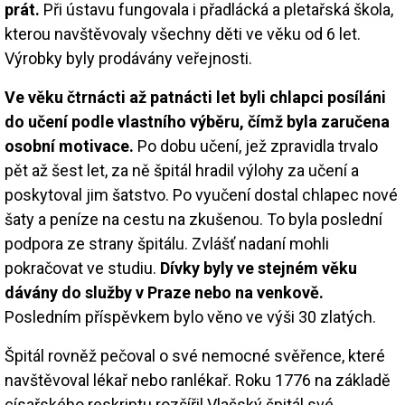
prát.
Při ústavu fungovala i přadlácká a pletařská škola,
kterou navštěvovaly všechny děti ve věku od 6 let.
Výrobky byly prodávány veřejnosti.
Ve věku čtrnácti až patnácti let byli chlapci posíláni
do učení podle vlastního výběru, čímž byla zaručena
osobní motivace.
Po dobu učení, jež zpravidla trvalo
pět až šest let, za ně špitál hradil výlohy za učení a
poskytoval jim šatstvo. Po vyučení dostal chlapec nové
šaty a peníze na cestu na zkušenou. To byla poslední
podpora ze strany špitálu. Zvlášť nadaní mohli
pokračovat ve studiu.
Dívky byly ve stejném věku
dávány do služby v Praze nebo na venkově.
Posledním příspěvkem bylo věno ve výši 30 zlatých.
Špitál rovněž pečoval o své nemocné svěřence, které
navštěvoval lékař nebo ranlékař. Roku 1776 na základě
císařského reskriptu rozšířil Vlašský špitál své