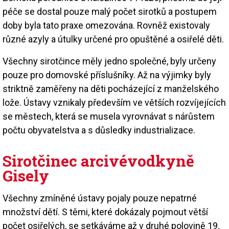
péče se dostal pouze malý počet sirotků a postupem
doby byla tato praxe omezována. Rovněž existovaly
různé azyly a útulky určené pro opuštěné a osiřelé děti.
Všechny sirotčince měly jedno společné, byly určeny
pouze pro domovské příslušníky. Až na výjimky byly
striktně zaměřeny na děti pocházející z manželského
lože. Ústavy vznikaly především ve větších rozvíjejících
se městech, která se musela vyrovnávat s nárůstem
počtu obyvatelstva a s důsledky industrializace.
Sirotčinec arcivévodkyně
Gisely
Všechny zmíněné ústavy pojaly pouze nepatrné
množství dětí. S těmi, které dokázaly pojmout větší
počet osiřelých, se setkáváme až v druhé polovině 19.