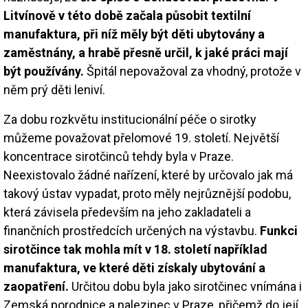
Litvínově v této době začala působit textilní
manufaktura, při níž měly být děti ubytovány a
zaměstnány, a hrabě přesně určil, k jaké práci mají
být používány.
Špitál nepovažoval za vhodný, protože v
něm prý děti leniví.
Za dobu rozkvětu institucionální péče o sirotky
můžeme považovat přelomové 19. století. Největší
koncentrace sirotčinců tehdy byla v Praze.
Neexistovalo žádné nařízení, které by určovalo jak má
takový ústav vypadat, proto měly nejrůznější podobu,
která závisela především na jeho zakladateli a
finančních prostředcích určených na výstavbu.
Funkci
sirotčince tak mohla mít v 18. století například
manufaktura, ve které děti získaly ubytování a
zaopatření.
Určitou dobu byla jako sirotčinec vnímána i
Zemská porodnice a nalezinec v Praze, přičemž do její