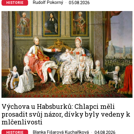
Rudolf Pokorný
05.08.2026
HISTORIE
Image
Výchova u Habsburků: Chlapci měli
prosadit svůj názor, dívky byly vedeny k
mlčenlivosti
Blanka Fišarová Kuchaříková
04.08.2026
HISTORIE