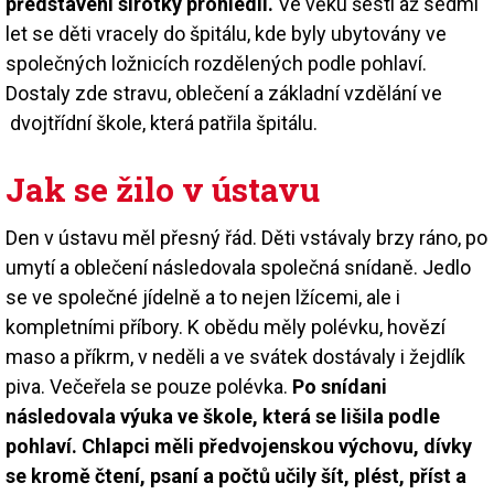
představení sirotky prohlédli.
Ve věku šesti až sedmi
let se děti vracely do špitálu, kde byly ubytovány ve
společných ložnicích rozdělených podle pohlaví.
Dostaly zde stravu, oblečení a základní vzdělání ve
dvojtřídní škole, která patřila špitálu.
Jak se žilo v ústavu
Den v ústavu měl přesný řád. Děti vstávaly brzy ráno, po
umytí a oblečení následovala společná snídaně. Jedlo
se ve společné jídelně a to nejen lžícemi, ale i
kompletními příbory. K obědu měly polévku, hovězí
maso a příkrm, v neděli a ve svátek dostávaly i žejdlík
piva. Večeřela se pouze polévka.
Po snídani
následovala výuka ve škole, která se lišila podle
pohlaví. Chlapci měli předvojenskou výchovu, dívky
se kromě čtení, psaní a počtů učily šít, plést, příst a