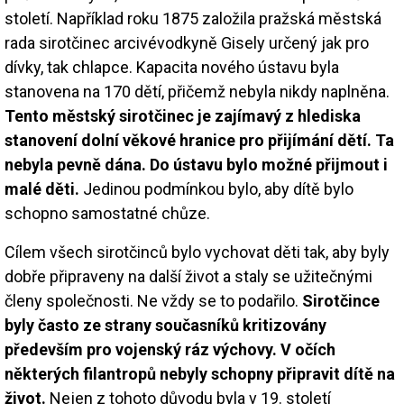
století. Například roku 1875 založila pražská městská
rada sirotčinec arcivévodkyně Gisely určený jak pro
dívky, tak chlapce. Kapacita nového ústavu byla
stanovena na 170 dětí, přičemž nebyla nikdy naplněna.
Tento městský sirotčinec je zajímavý z hlediska
stanovení dolní věkové hranice pro přijímání dětí. Ta
nebyla pevně dána. Do ústavu bylo možné přijmout i
malé děti.
Jedinou podmínkou bylo, aby dítě bylo
schopno samostatné chůze.
Cílem všech sirotčinců bylo vychovat děti tak, aby byly
dobře připraveny na další život a staly se užitečnými
členy společnosti. Ne vždy se to podařilo.
Sirotčince
byly často ze strany současníků kritizovány
především pro vojenský ráz výchovy. V očích
některých filantropů nebyly schopny připravit dítě na
život.
Nejen z tohoto důvodu byla v 19. století