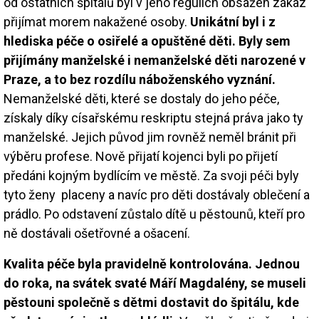
od ostatních špitálů byl v jeho regulích obsažen zákaz
přijímat morem nakažené osoby.
Unikátní byl i z
hlediska péče o osiřelé a opuštěné děti. Byly sem
přijímány manželské i nemanželské děti narozené v
Praze, a to bez rozdílu náboženského vyznání.
Nemanželské děti, které se dostaly do jeho péče,
získaly díky císařskému reskriptu stejná práva jako ty
manželské. Jejich původ jim rovněž neměl bránit při
výběru profese. Nově přijatí kojenci byli po přijetí
předáni kojným bydlícím ve městě. Za svoji péči byly
tyto ženy placeny a navíc pro děti dostávaly oblečení a
prádlo. Po odstavení zůstalo dítě u pěstounů, kteří pro
ně dostávali ošetřovné a ošacení.
Kvalita péče byla pravidelně kontrolována. Jednou
do roka, na svátek svaté Máří Magdalény, se museli
pěstouni společně s dětmi dostavit do špitálu, kde