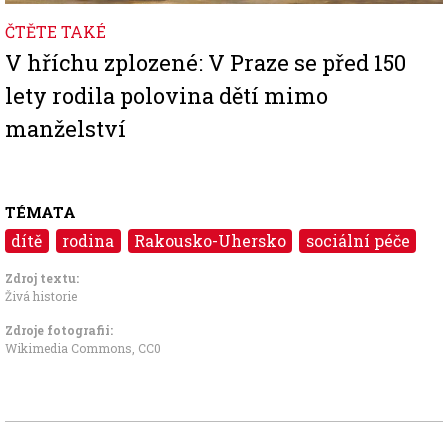
ČTĚTE TAKÉ
V hříchu zplozené: V Praze se před 150
lety rodila polovina dětí mimo
manželství
TÉMATA
dítě
rodina
Rakousko-Uhersko
sociální péče
Zdroj textu:
Živá historie
Zdroje fotografii:
Wikimedia Commons
,
CC0