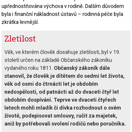
upřednostňována výchova v rodině. Dalším důvodem
byla i finanční nákladnost ústavů – rodinná péče byla
zkrátka levnější.
Zletilost
Věk, ve kterém člověk dosahuje zletilosti, byl v 19.
století určen na základě Občanského zákoníku
vydaného roku 1811.
Občanský zákoník dále
stanovil, že člověk je dítětem do sedmi let života,
věk od osmi do čtrnácti let je obdobím
nedospělosti, od patnácti až do dvaceti čtyř let
obdobím dospívání. Teprve ve dvaceti čtyřech
letech mohli mladík či dívka rozhodnout o svém
životě, podepisovat smlouvy, ručit za majetek,
aniž by potřebovali svolení rodičů nebo poručníka.