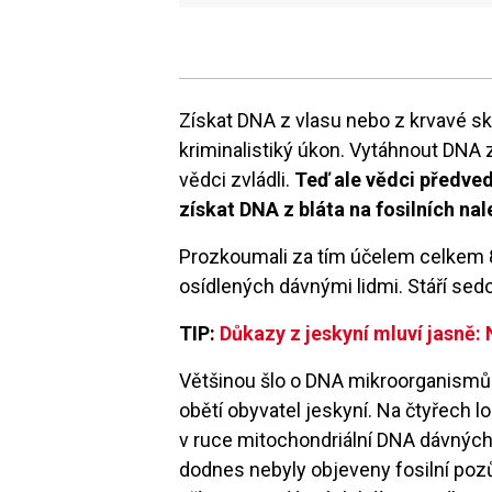
Získat DNA z vlasu nebo z krvavé sk
kriminalistiký úkon. Vytáhnout DNA z 
vědci zvládli.
Teď ale vědci předved
získat DNA z bláta na fosilních nal
Prozkoumali za tím účelem celkem 8
osídlených dávnými lidmi. Stáří sedoi
TIP:
Důkazy z jeskyní mluví jasně: 
Většinou šlo o DNA mikroorganismů ži
obětí obyvatel jeskyní. Na čtyřech l
v ruce mitochondriální DNA dávných 
dodnes nebyly objeveny fosilní pozůs