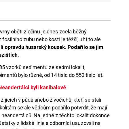
vrny oběti zločinu je dnes zcela běžný
fosilního zubu nebo kosti je těžší, už i to ale
li opravdu husarský kousek. Podařilo se jim
ezištích.
5 vzorků sedimentu ze sedmi lokalit,
mentů bylo různé, od 14 tisíc do 550 tisíc let.
Neandertálci byli kanibalové
jících v půdě anebo živočichů, kteří se stali
okalitám se ale vědcům podařilo potvrdit, že mají
neandertálců. Na jedné z těchto lokalit dokonce
tatky z lidské linie a odborníci usuzovali na