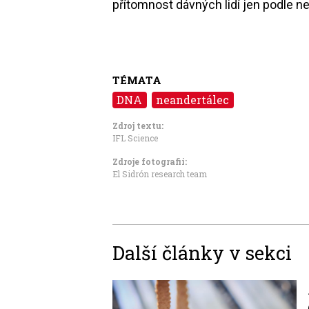
přítomnost dávných lidí jen podle 
TÉMATA
DNA
neandertálec
Zdroj textu:
IFL Science
Zdroje fotografii:
El Sidrón research team
Další články v sekci
Image