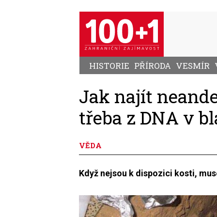
Přejít
k
hlavnímu
obsahu
HISTORIE
PŘÍRODA
VESMÍR
Jak najít neander
třeba z DNA v bl
VĚDA
Když nejsou k dispozici kosti, mus