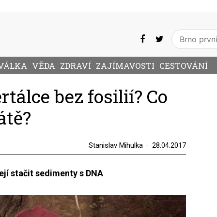
VÁLKA
VĚDA
ZDRAVÍ
ZAJÍMAVOSTI
CESTOVÁNÍ
tálce bez fosilií? Co
átě?
Stanislav Mihulka
28.04.2017
ejí stačit sedimenty s DNA