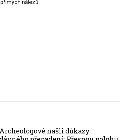
nepřímých nálezů.
Archeologové našli důkazy
dávného přepadení: Přesnou polohu