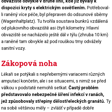
obvaziště obvykle v druhé linii, kde již bývaly k
dispozici kryty s elektrickým osvětlením.
Potřeboval-
li raněný více péče, byl přepraven do odsunové sběrny
(Wagenhaltplatz). Tu tvořila soustava bunkrů vzdálená
od plukovního obvaziště asi čtyři kilometry. Hlavní
obvaziště se nacházelo ještě dál v týlu (zhruba 10 km)
a raněné tam obvykle až pod rouškou tmy odvážely
sanitní vozy.
Zákopová noha
Lékaři se potýkali s nepřebernými variacemi různých
amputací končetin, ale i se situacemi, s nimiž se před
válkou v podstatě nemohli setkat.
Častý problém
představovalo nebezpečné šíření infekcí v ranách,
jež způsobovaly střepiny dělostřeleckých granátů.
Ty
na sobě většinou měly – zvlášť v případě dobře