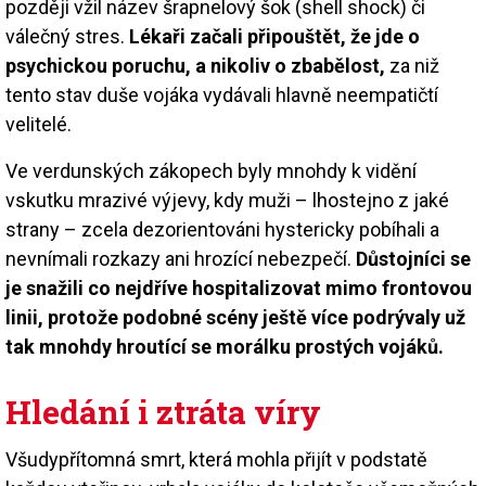
později vžil název šrapnelový šok (shell shock) či
válečný stres.
Lékaři začali připouštět, že jde o
psychickou poruchu, a nikoliv o zbabělost,
za niž
tento stav duše vojáka vydávali hlavně neempatičtí
velitelé.
Ve verdunských zákopech byly mnohdy k vidění
vskutku mrazivé výjevy, kdy muži – lhostejno z jaké
strany – zcela dezorientováni hystericky pobíhali a
nevnímali rozkazy ani hrozící nebezpečí.
Důstojníci se
je snažili co nejdříve hospitalizovat mimo frontovou
linii, protože podobné scény ještě více podrývaly už
tak mnohdy hroutící se morálku prostých vojáků.
Hledání i ztráta víry
Všudypřítomná smrt, která mohla přijít v podstatě