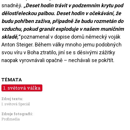
snadněji.
„Deset hodin trávit v podzemním krytu pod
dělostřeleckou palbou. Deset hodin v očekávání, že
budu pohřben zaživa, případně že budu rozmetán do
vzduchu, pokud granát exploduje v našem muničním
skladě,“
poznamenal v dopise domů německý voják
Anton Steiger. Během války mnoho jemu podobných
svou víru v Boha ztratilo, jiní se s děsivými zážitky
naopak vyrovnávali opačně – nechávali se pokřtít.
TÉMATA
1. světová válka
Zdroj textu:
I. světová Speciál
Zdroje fotografii:
Profimedia