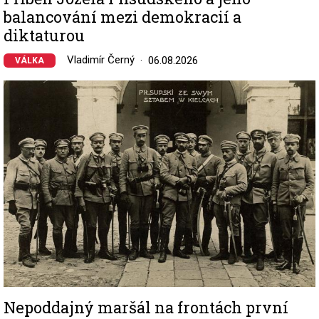
balancování mezi demokracií a
diktaturou
Vladimír Černý
06.08.2026
VÁLKA
Image
Nepoddajný maršál na frontách první