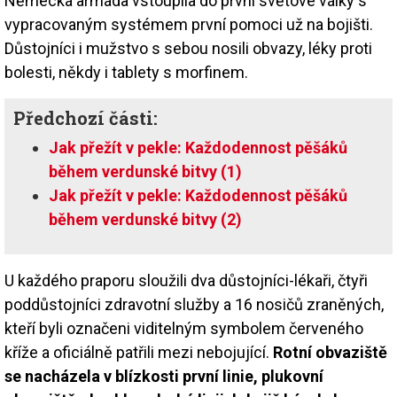
Německá armáda vstoupila do první světové války s
vypracovaným systémem první pomoci už na bojišti.
Důstojníci i mužstvo s sebou nosili obvazy, léky proti
bolesti, někdy i tablety s morfinem.
Předchozí části:
Jak přežít v pekle: Každodennost pěšáků
během verdunské bitvy (1)
Jak přežít v pekle: Každodennost pěšáků
během verdunské bitvy (2)
U každého praporu sloužili dva důstojníci-lékaři, čtyři
poddůstojníci zdravotní služby a 16 nosičů zraněných,
kteří byli označeni viditelným symbolem červeného
kříže a oficiálně patřili mezi nebojující.
Rotní obvaziště
se nacházela v blízkosti první linie, plukovní