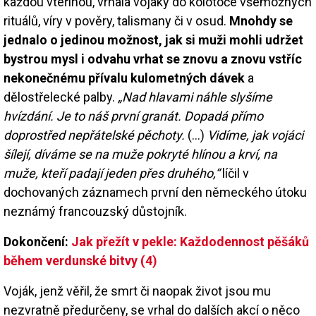
každou vteřinou, vrhala vojáky do kolotoče všemožných
rituálů, víry v pověry, talismany či v osud.
Mnohdy se
jednalo o jedinou možnost, jak si muži mohli udržet
bystrou mysl i odvahu vrhat se znovu a znovu vstříc
nekonečnému přívalu kulometných dávek
a
dělostřelecké palby.
„Nad hlavami náhle slyšíme
hvízdání. Je to náš první granát. Dopadá přímo
doprostřed nepřátelské pěchoty.
(…)
Vidíme, jak vojáci
šílejí, díváme se na muže pokryté hlínou a krví, na
muže, kteří padají jeden přes druhého,“
líčil v
dochovaných záznamech první den německého útoku
neznámý francouzský důstojník.
Dokončení:
Jak přežít v pekle: Každodennost pěšáků
během verdunské bitvy (4)
Voják, jenž věřil, že smrt či naopak život jsou mu
nezvratně předurčeny, se vrhal do dalších akcí o něco