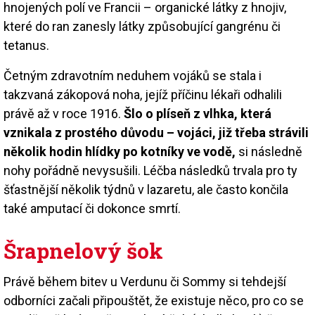
hnojených polí ve Francii – organické látky z hnojiv,
které do ran zanesly látky způsobující gangrénu či
tetanus.
Četným zdravotním neduhem vojáků se stala i
takzvaná zákopová noha, jejíž příčinu lékaři odhalili
právě až v roce 1916.
Šlo o plíseň z vlhka, která
vznikala z prostého důvodu – vojáci, již třeba strávili
několik hodin hlídky po kotníky ve vodě,
si následně
nohy pořádně nevysušili. Léčba následků trvala pro ty
šťastnější několik týdnů v lazaretu, ale často končila
také amputací či dokonce smrtí.
Šrapnelový šok
Právě během bitev u Verdunu či Sommy si tehdejší
odborníci začali připouštět, že existuje něco, pro co se