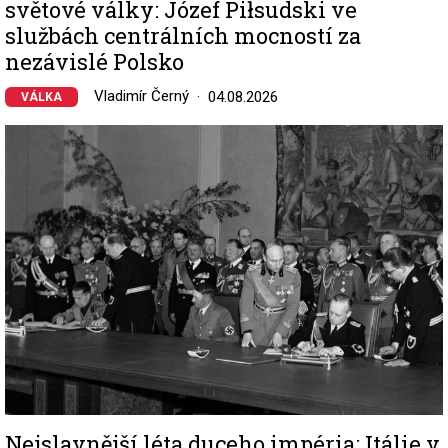
světové války: Józef Piłsudski ve
službách centrálních mocností za
nezávislé Polsko
Vladimír Černý
04.08.2026
VÁLKA
Image
Nejslavnější léta duceho impéria: Itálie v