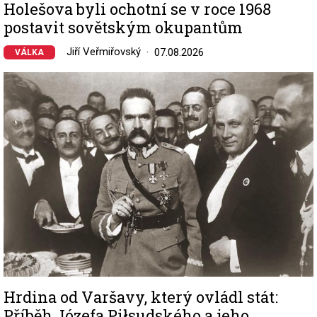
Holešova byli ochotní se v roce 1968
postavit sovětským okupantům
Jiří Veřmiřovský
07.08.2026
VÁLKA
Image
Hrdina od Varšavy, který ovládl stát:
Příběh Józefa Piłsudského a jeho