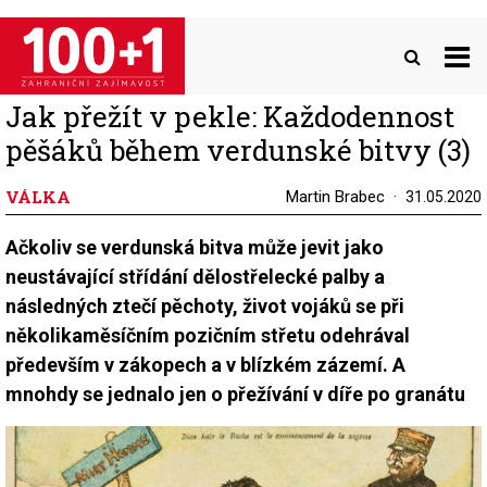
Přejít
k
hlavnímu
obsahu
Jak přežít v pekle: Každodennost
pěšáků během verdunské bitvy (3)
VÁLKA
Martin Brabec
31.05.2020
Ačkoliv se verdunská bitva může jevit jako
neustávající střídání dělostřelecké palby a
následných ztečí pěchoty, život vojáků se při
několikaměsíčním pozičním střetu odehrával
především v zákopech a v blízkém zázemí. A
mnohdy se jednalo jen o přežívání v díře po granátu