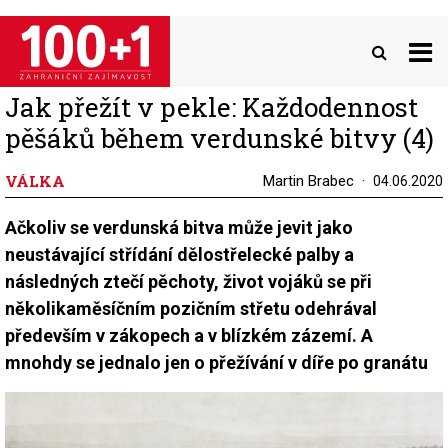
Přejít
k
hlavnímu
obsahu
Jak přežít v pekle: Každodennost
pěšáků během verdunské bitvy (4)
VÁLKA
Martin Brabec
04.06.2020
Ačkoliv se verdunská bitva může jevit jako
neustávající střídání dělostřelecké palby a
následných ztečí pěchoty, život vojáků se při
několikaměsíčním pozičním střetu odehrával
především v zákopech a v blízkém zázemí. A
mnohdy se jednalo jen o přežívání v díře po granátu