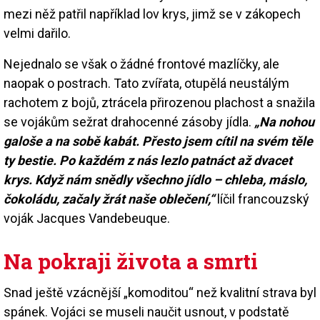
mezi něž patřil například lov krys, jimž se v zákopech
velmi dařilo.
Nejednalo se však o žádné frontové mazlíčky, ale
naopak o postrach. Tato zvířata, otupělá neustálým
rachotem z bojů, ztrácela přirozenou plachost a snažila
se vojákům sežrat drahocenné zásoby jídla.
„Na nohou
galoše a na sobě kabát. Přesto jsem cítil na svém těle
ty bestie. Po každém z nás lezlo patnáct až dvacet
krys. Když nám snědly všechno jídlo – chleba, máslo,
čokoládu, začaly žrát naše oblečení,“
líčil francouzský
voják Jacques Vandebeuque.
Na pokraji života a smrti
Snad ještě vzácnější „komoditou“ než kvalitní strava byl
spánek. Vojáci se museli naučit usnout, v podstatě