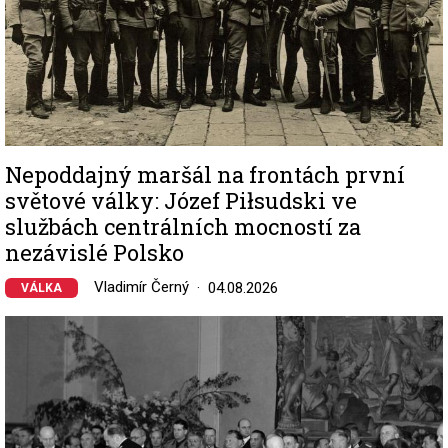
Nepoddajný maršál na frontách první
světové války: Józef Piłsudski ve
službách centrálních mocností za
nezávislé Polsko
Vladimír Černý
04.08.2026
VÁLKA
Image