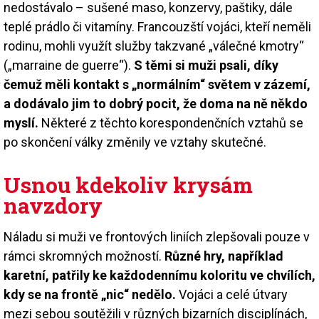
nedostávalo – sušené maso, konzervy, paštiky, dále
teplé prádlo či vitamíny. Francouzští vojáci, kteří neměli
rodinu, mohli využít služby takzvané „válečné kmotry“
(„marraine de guerre“).
S těmi si muži psali, díky
čemuž měli kontakt s „normálním“ světem v zázemí,
a dodávalo jim to dobrý pocit, že doma na ně někdo
myslí.
Některé z těchto korespondenčních vztahů se
po skončení války změnily ve vztahy skutečné.
Usnou kdekoliv krysám
navzdory
Náladu si muži ve frontových liniích zlepšovali pouze v
rámci skromných možností.
Různé hry, například
karetní, patřily ke každodennímu koloritu ve chvílích,
kdy se na frontě „nic“ nedělo.
Vojáci a celé útvary
mezi sebou soutěžili v různých bizarních disciplínách,