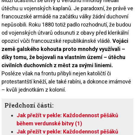
Muži účastnící se bitvy u Verdunu mnohdy hledali
útěchu u vojenských kaplanů. Je paradoxní, že právě ve
francouzské armádě na začátku války žádní duchovní
nepůsobili. Roku 1880 totiž padlo rozhodnutí, že budou
od vojenských útvarů odsunuti z obavy před klerikální
opozicí vůči francouzské republikánské vládě.
Vojáci
země galského kohouta proto mnohdy využívali –
díky tomu, že bojovali na vlastním území – útěchu
civilních duchovních z měst za svými liniemi.
Posléze však na frontu přibyli nejen katoličtí či
protestantští kněží, ale také rabíni, a dokonce imámové
– kvůli jednotkám z kolonií.
Předchozí části:
Jak přežít v pekle: Každodennost pěšáků
během verdunské bitvy (1)
Jak přežít v pekle: Každodennost pěšáků