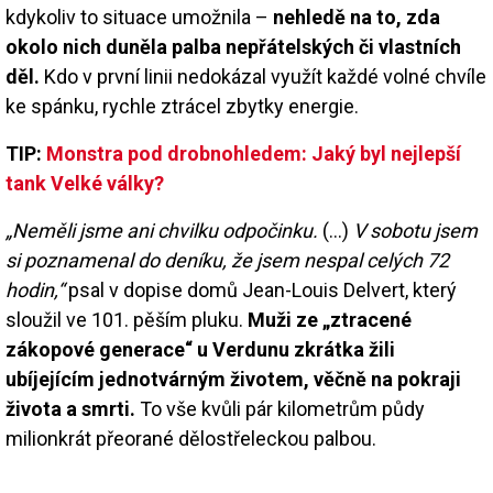
kdykoliv to situace umožnila –
nehledě na to, zda
okolo nich duněla palba nepřátelských či vlastních
děl.
Kdo v první linii nedokázal využít každé volné chvíle
ke spánku, rychle ztrácel zbytky energie.
TIP:
Monstra pod drobnohledem: Jaký byl nejlepší
tank Velké války?
„Neměli jsme ani chvilku odpočinku.
(…)
V sobotu jsem
si poznamenal do deníku, že jsem nespal celých 72
hodin,“
psal v dopise domů Jean-Louis Delvert, který
sloužil ve 101. pěším pluku.
Muži ze „ztracené
zákopové generace“ u Verdunu zkrátka žili
ubíjejícím jednotvárným životem, věčně na pokraji
života a smrti.
To vše kvůli pár kilometrům půdy
milionkrát přeorané dělostřeleckou palbou.