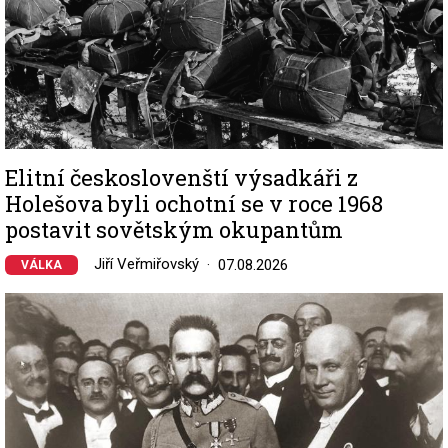
Elitní českoslovenští výsadkáři z
Holešova byli ochotní se v roce 1968
postavit sovětským okupantům
Jiří Veřmiřovský
07.08.2026
VÁLKA
Image