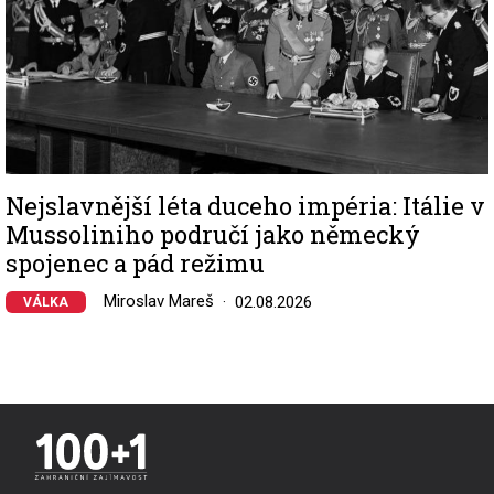
Nejslavnější léta duceho impéria: Itálie v
Mussoliniho područí jako německý
spojenec a pád režimu
Miroslav Mareš
02.08.2026
VÁLKA