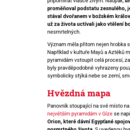
připomínat vládce živým. Naopak,
u
proměňoval podstatu zesnulého, je
stával dvořanem v božském královst
už za života uctívali jako vtělení 
nesmrtelných.
Význam měla přitom nejen hrobka sam
Například v kultuře Mayů a Aztéků m
pyramidám vstoupit celá procesí, z
byly pravděpodobně vyhrazeny pouz
symbolicky stýká nebe se zemí, směl
Hvězdná mapa
Panovník stoupající na své místo n
největším pyramidám v Gíze
se např
Orion, které dávní Egypťané spojo
posmrtného života
. S uvedenou hy