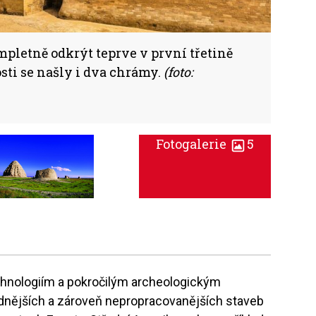
mpletně odkrýt teprve v první třetině
osti se našly i dva chrámy.
(foto:
Fotogalerie
5
hnologiím a pokročilým archeologickým
nějších a zároveň nepropracovanějších staveb