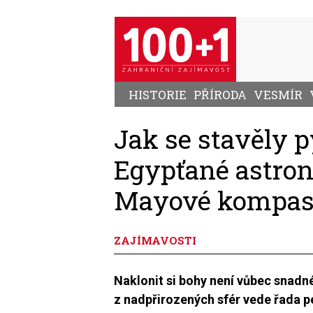
Přejít
k
hlavnímu
obsahu
HISTORIE
PŘÍRODA
VESMÍR
Jak se stavěly 
Egypťané astron
Mayové kompas
ZAJÍMAVOSTI
Naklonit si bohy není vůbec snadné.
z nadpřirozených sfér vede řada pe