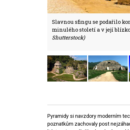
Slavnou sfingu se podařilo ko
minulého století a v její blízk
Shutterstock)
Pyramidy si navzdory moderním tec
poznatkům zachovaly post nejzáhad