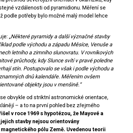
 stejné vzdálenosti od pyramidionu. Měření se
mž podle potřeby bylo možné malý model lehce
uje:
„Některé pyramidy a další význačné stavby
říklad podle východu a západu Měsíce, Venuše a
ech letního a zimního slunovratu. V rovníkových
itové průchody, kdy Slunce svítí v pravé poledne
hají stín. Postupovalo se však i podle východu a
ýznamných dnů kalendáře. Měřením ovšem
ientované objekty jsou v menšině.“
e obvykle od striktní astronomické orientace,
klánějí – a to na první pohled bez zřejmého
išel v roce 1969 s hypotézou, že Mayové a
jejich stavby nejsou orientovány
o magnetického pólu Země. Uvedenou teorii