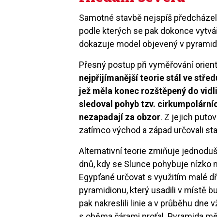
Samotné stavbě nejspíš předcházely
podle kterých se pak dokonce vytv
dokazuje model objevený v pyrami
Přesný postup při vyměřování orie
nejpřijímanější teorie stál ve stře
jež měla konec rozštěpený do vidli
sledoval pohyb tzv. cirkumpolárníc
nezapadají za obzor
. Z jejich put
zatímco východ a západ určovali sta
Alternativní teorie zmiňuje jednod
dnů, kdy se Slunce pohybuje nízko 
Egypťané určovat s využitím malé d
pyramidionu, který usadili v místě 
pak nakreslili linie a v průběhu dne
s oběma čárami proťal. Pyramida měl