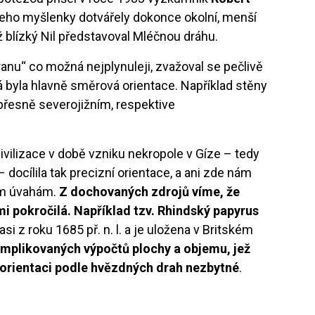
 jeho myšlenky dotvářely dokonce okolní, menší
 blízký Nil představoval Mléčnou dráhu.
ranu“ co možná nejplynuleji, zvažoval se pečlivě
á byla hlavně směrová orientace. Například stěny
přesně severojižním, respektive
vilizace v době vzniku nekropole v Gíze – tedy
l. – docílila tak precizní orientace, a ani zde nám
kým úvahám.
Z dochovaných zdrojů víme, že
i pokročilá. Například tzv.
Rhindský papyrus
i z roku 1685 př. n. l. a je uložena v Britském
mplikovaných výpočtů plochy a objemu, jež
h orientaci podle hvězdných drah nezbytné
.