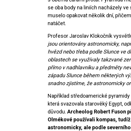
se oba body na liniích nacházely ve
muselo opakovat několik dní, přiče
natáčet.
Profesor Jaroslav Klokočník vysvětl
jsou orientovány astronomicky, nap
hvězd nebo třeba podle Slunce ve dn
oblastech se využívaly takzvané zen
přímo v nadhlavníku a předměty nevr
západu Slunce během některých v
snadno zjistíme, že astronomicky or
Například středoamerické pyramidy s
která svazovala starověký Egypt, od
důvodu.
Archeolog Robert Fuson př
Olmékové používali kompas, tudíž 
astronomicky, ale podle severníh