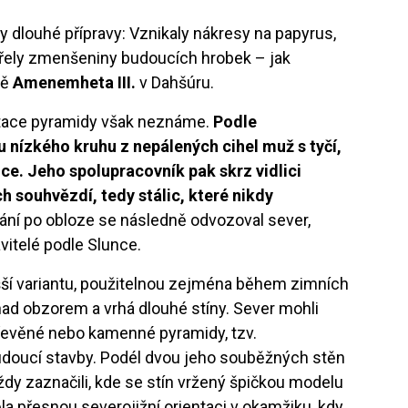
 dlouhé přípravy: Vznikaly nákresy na papyrus,
ářely zmenšeniny budoucích hrobek – jak
dě
Amenemheta III.
v Dahšúru.
ntace pyramidy však neznáme.
Podle
du nízkého kruhu z nepálených cihel muž s tyčí,
ce. Jeho spolupracovník pak skrz vidlici
h souhvězdí, tedy stálic, které nikdy
ování po obloze se následně odvozoval sever,
vitelé podle Slunce.
ušší variantu, použitelnou zejména během zimních
nad obzorem a vrhá dlouhé stíny. Sever mohli
řevěné nebo kamenné pyramidy, tzv.
budoucí stavby. Podél dvou jeho souběžných stěn
 vždy zaznačili, kde se stín vržený špičkou modelu
a přesnou severojižní orientaci v okamžiku, kdy