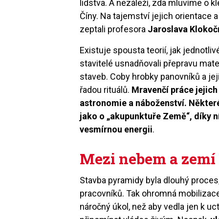
lidstva. A nezáleží, zda mluvíme o k
Číny. Na tajemství jejich orientace 
zeptali profesora
Jaroslava Klokoč
Existuje spousta teorií, jak jednotl
stavitelé usnadňovali přepravu mater
staveb. Coby hrobky panovníků a jeji
řadou rituálů.
Mravenčí práce jejich
astronomie a náboženství. Někter
jako o „akupunktuře Země“, díky n
vesmírnou energii
.
Mezi nebem a zemí
Stavba pyramidy byla dlouhý proces, k
pracovníků. Tak ohromná mobilizace l
náročný úkol, než aby vedla jen k u