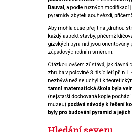
Bauval
, a podle různých modifikací
pyramidy zbytek souhvězdí, přičemž
Aby mohla duše přejít na „druhou st
každý aspekt stavby, přičemž klíčov
gízských pyramid jsou orientovány 
západovýchodním směrem.
Otázkou ovšem zůstává, jak dávná ci
zhruba v polovině 3. tisíciletí př. n. 
nezbývá než se uchýlit k teoretic
tamní matematická škola byla velm
(nejstarší dochovaná kopie pochází as
muzeu)
podává návody k řešení ko
byly pro budování pyramid a jejic
Hledání severu