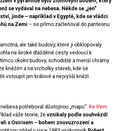
ložení v pyramidě bylo zlomovým bodem, který
nž se vydával na nebesa. Někde se „jen“
ví, jinde – například v Egyptě, kde se vládci
bohů na Zemi
– se přímo začleňoval do panteonu
otná, ale také budovy, které ji obklopovaly.
ohla na široké dlážděné cesty vedoucí k
atímco okolní budovy, schodiště a menší chrámy
e kněžím a na vrcholky staveb, kde se
i vstoupit jen králové a nejvyšší kněží.
a nebesa potřeboval důstojnou „mapu“.
Ke třem
íklad váže teorie, že
vznikaly podle souhvězdí
vali s Osirisem – bohem znovuzrození a
potézou přišel v roce 1983 výzkumník
Robert