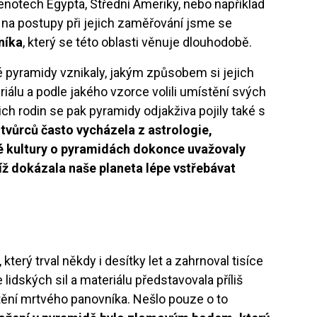
lenotech Egypta, Střední Ameriky, nebo například
a na postupy při jejich zaměřování jsme se
níka
, který se této oblasti věnuje dlouhodobě.
ivé pyramidy vznikaly, jakým způsobem si jejich
iálu a podle jakého vzorce volili umístění svých
ch rodin se pak pyramidy odjakživa pojily také s
 tvůrců často vycházela z astrologie,
é kultury o pyramidách dokonce uvažovaly
íž dokázala naše planeta lépe vstřebávat
terý trval někdy i desítky let a zahrnoval tisíce
idských sil a materiálu představovala příliš
ctění mrtvého panovníka. Nešlo pouze o to