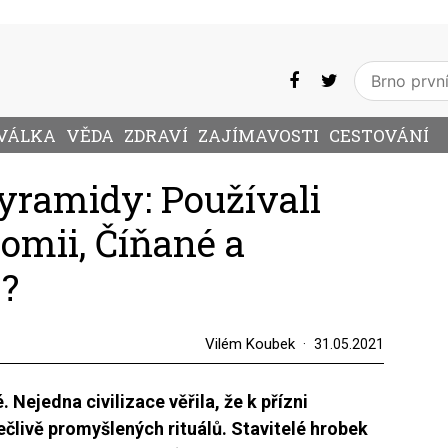
VÁLKA
VĚDA
ZDRAVÍ
ZAJÍMAVOSTI
CESTOVÁNÍ
pyramidy: Používali
omii, Číňané a
?
Vilém Koubek
31.05.2021
 Nejedna civilizace věřila, že k přízni
člivě promyšlených rituálů. Stavitelé hrobek