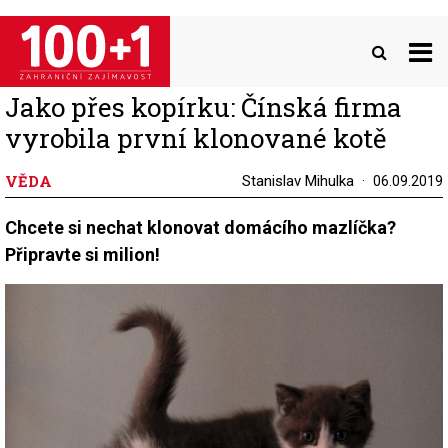
Přejít
k
hlavnímu
obsahu
Jako přes kopírku: Čínská firma
vyrobila první klonované kotě
VĚDA
Stanislav Mihulka
06.09.2019
Chcete si nechat klonovat domácího mazlíčka?
Připravte si milion!