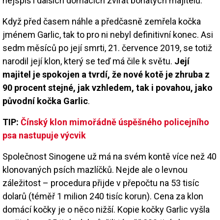
nejspíš i dalších domácích zvířat bohatých majitelů.
Když před časem náhle a předčasně zemřela kočka
jménem Garlic, tak to pro ni nebyl definitivní konec. Asi
sedm měsíců po její smrti, 21. července 2019, se totiž
narodil její klon, který se teď má čile k světu.
Její
majitel je spokojen a tvrdí, že nové kotě je zhruba z
90 procent stejné, jak vzhledem, tak i povahou, jako
původní kočka Garlic
.
TIP:
Čínský klon mimořádně úspěšného policejního
psa nastupuje výcvik
Společnost Sinogene už má na svém kontě více než 40
klonovaných psích mazlíčků. Nejde ale o levnou
záležitost – procedura přijde v přepočtu na 53 tisíc
dolarů (téměř 1 milion 240 tisíc korun). Cena za klon
domácí kočky je o něco nižší. Kopie kočky Garlic vyšla