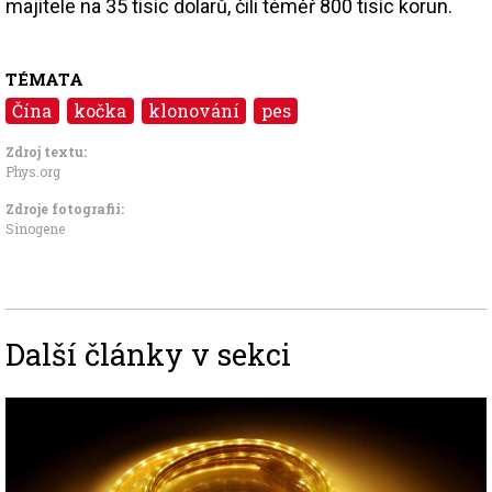
majitele na 35 tisíc dolarů, čili téměř 800 tisíc korun.
TÉMATA
Čína
kočka
klonování
pes
Zdroj textu:
Phys.org
Zdroje fotografii:
Sinogene
Další články v sekci
Image