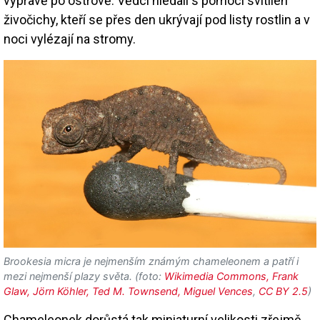
výpravě po ostrově. Vědci hledali s pomocí svítilen
živočichy, kteří se přes den ukrývají pod listy rostlin a v
noci vylézají na stromy.
Brookesia micra je nejmenším známým chameleonem a patří i
mezi nejmenší plazy světa. (foto:
Wikimedia Commons, Frank
Glaw, Jörn Köhler, Ted M. Townsend, Miguel Vences
,
CC BY 2.5
)
Chameleonek dorůstá tak miniaturní velikosti zřejmě