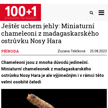
Přejít
k
hlavnímu
obsahu
Ještěr uchem jehly: Miniaturní
chameleoni z madagaskarského
ostrůvku Nosy Hara
PŘÍRODA
Zuzana Teličková
25.08.2023
Chameleoni jsou z mnoha důvodů jedineční.
Miniaturní chameleonek z madagaskarského
ostrůvku Nosy Hara je ale výjimečným i v rámci této
velmi osobité čeledi