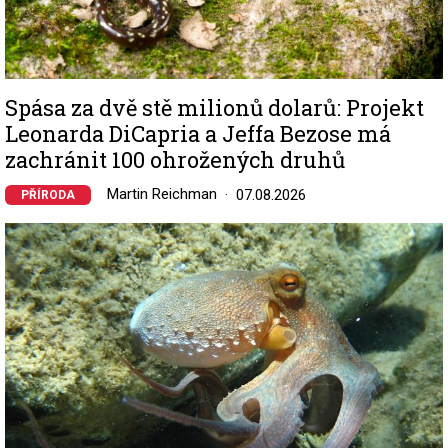
Spása za dvě stě milionů dolarů: Projekt
Leonarda DiCapria a Jeffa Bezose má
zachránit 100 ohrožených druhů
Martin Reichman
07.08.2026
PŘÍRODA
Image