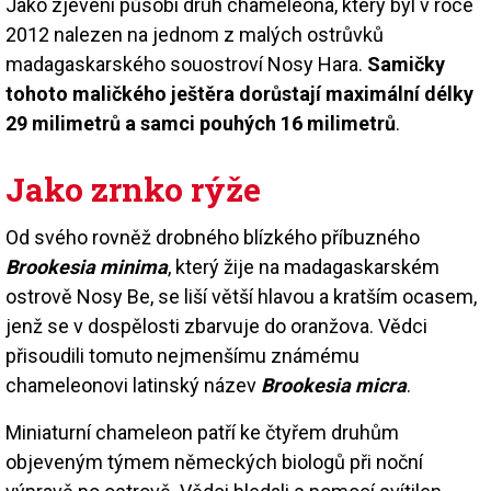
Jako zjevení působí druh chameleona, který byl v roce
2012 nalezen na jednom z malých ostrůvků
madagaskarského souostroví Nosy Hara.
Samičky
tohoto maličkého ještěra dorůstají maximální délky
29 milimetrů a samci pouhých 16 milimetrů
.
Jako zrnko rýže
Od svého rovněž drobného blízkého příbuzného
Brookesia minima
, který žije na madagaskarském
ostrově Nosy Be, se liší větší hlavou a kratším ocasem,
jenž se v dospělosti zbarvuje do oranžova. Vědci
přisoudili tomuto nejmenšímu známému
chameleonovi latinský název
Brookesia micra
.
Miniaturní chameleon patří ke čtyřem druhům
objeveným týmem německých biologů při noční