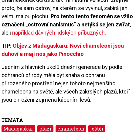
proto, že sám ostrov, na kterém se vyvinul, zabírá jen
velmi malou plochu.
Pro tento tento fenomén se vžilo
označení „ostrovní nanismus“ a netýká se jen zvířat
,
ale i
například dávných lidských příbuzných
.
TIP:
Objev z Madagaskaru: Noví chameleoni jsou
duhoví a mají nos jako Pinocchio
Jedním z hlavních úkolů dnešní generace by podle
ochránců přírody měla být snaha o ochranu
přirozeného prostředí nejen tohoto nejmenšího
chameleona na světě, ale všech zakrslých plazů, kteří
jsou ohroženi zejména kácením lesů.
TÉMATA
Madagaskar
plazi
chameleon
ještěr