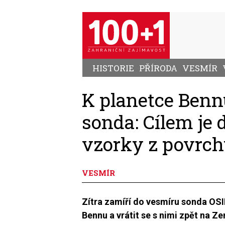
Přejít
k
hlavnímu
obsahu
HISTORIE
PŘÍRODA
VESMÍR
K planetce Benn
sonda: Cílem je
vzorky z povrch
VESMÍR
Zítra zamíří do vesmíru sonda OSI
Bennu a vrátit se s nimi zpět na Z