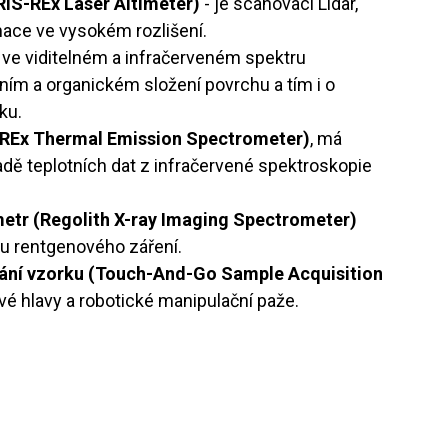
IS-REx Laser Altimeter)
- je scanovací Lidar,
mace ve vysokém rozlišení.
 ve viditelném a infračerveném spektru
lním a organickém složení povrchu a tím i o
ku.
-REx Thermal Emission Spectrometer)
, má
ladě teplotních dat z infračervené spektroskopie
etr (Regolith X-ray Imaging Spectrometer)
hu rentgenového záření.
ní vzorku (Touch-And-Go Sample Acquisition
é hlavy a robotické manipulační paže.