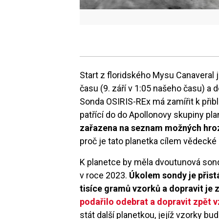
Start z floridského Mysu Canaveral 
času (9. září v 1:05 našeho času) a
Sonda OSIRIS-REx má zamířit k přib
patřící do do Apollonovy skupiny pl
zařazena na seznam možných hro
proč je tato planetka cílem vědeck
K planetce by měla dvoutunová sonda
v roce 2023.
Úkolem sondy je přistá
tisíce gramů vzorků a dopravit je
podařilo odebrat a dopravit zpět
stát další planetkou, jejíž vzorky b