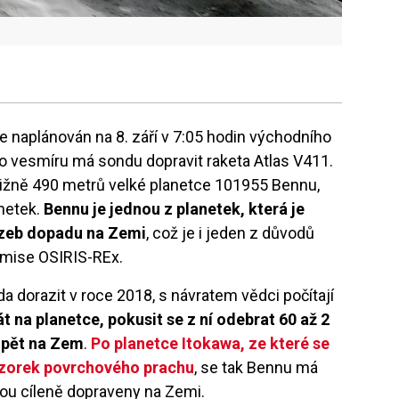
je naplánován na 8. září v 7:05 hodin východního
 do vesmíru má sondu dopravit raketa Atlas V411.
ližně 490 metrů velké planetce 101955 Bennu,
anetek.
Bennu je jednou z planetek, která je
zeb dopadu na Zemi
, což je i jeden z důvodů
é mise OSIRIS-REx.
 dorazit v roce 2018, s návratem vědci počítají
t na planetce, pokusit se z ní odebrat 60 až 2
 zpět na Zem
.
Po planetce Itokawa, ze které se
 vzorek povrchového prachu
, se tak Bennu má
udou cíleně dopraveny na Zemi.