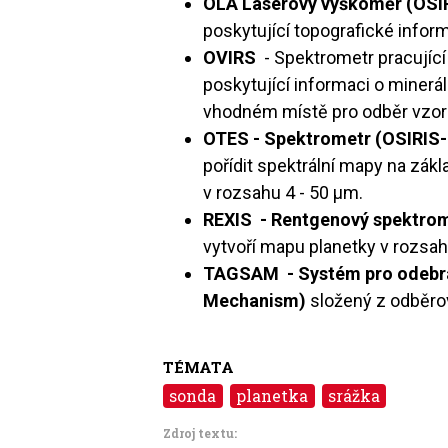
OLA Laserový výškoměr (OSIR
poskytující topografické infor
OVIRS
- Spektrometr pracující
poskytující informaci o minerá
vhodném místě pro odběr vzor
OTES - Spektrometr (OSIRIS
pořídit spektrální mapy na zák
v rozsahu 4 - 50 µm.
REXIS - Rentgenový spektrom
vytvoří mapu planetky v rozsa
TAGSAM - Systém pro odebrá
Mechanism)
složený z odběrov
TÉMATA
sonda
planetka
srážka
Zdroj textu: