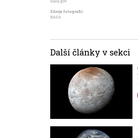
nasa.gov
Zdroje fotografii:
NASA
Další články v sekci
Image
Image