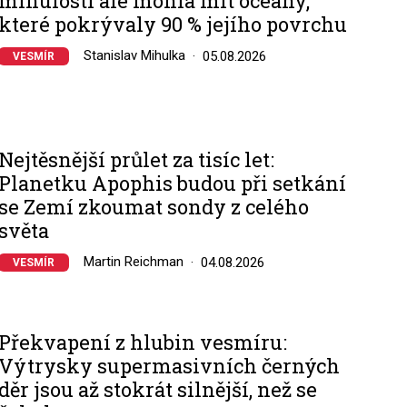
minulosti ale mohla mít oceány,
které pokrývaly 90 % jejího povrchu
Stanislav Mihulka
05.08.2026
VESMÍR
Nejtěsnější průlet za tisíc let:
Planetku Apophis budou při setkání
se Zemí zkoumat sondy z celého
světa
Martin Reichman
04.08.2026
VESMÍR
Překvapení z hlubin vesmíru:
Výtrysky supermasivních černých
děr jsou až stokrát silnější, než se