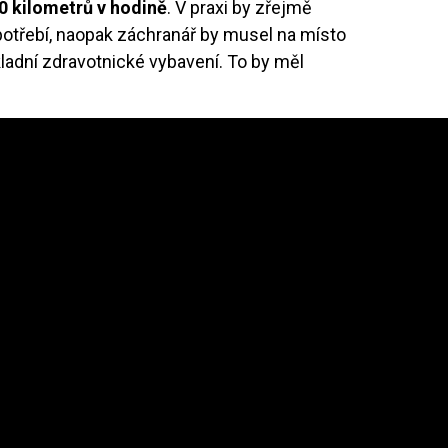
30 kilometrů v hodině
. V praxi by zřejmě
otřebí, naopak záchranář by musel na místo
kladní zdravotnické vybavení. To by měl