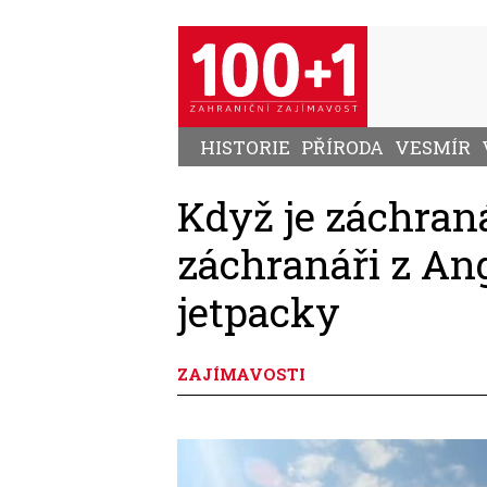
Přejít
k
hlavnímu
obsahu
HISTORIE
PŘÍRODA
VESMÍR
Když je záchran
záchranáři z Ang
jetpacky
ZAJÍMAVOSTI