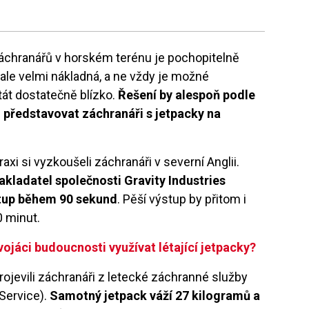
chranářů v horském terénu je pochopitelně
 ale velmi nákladná, a ne vždy je možné
tát dostatečně blízko.
Řešení by alespoň podle
i představovat záchranáři s jetpacky na
axi si vyzkoušeli záchranáři v severní Anglii.
akladatel společnosti Gravity Industries
tup během 90 sekund
. Pěší výstup by přitom i
0 minut.
ojáci budoucnosti využívat létající jetpacky?
ojevili záchranáři z letecké záchranné služby
Service).
Samotný jetpack váží 27 kilogramů a