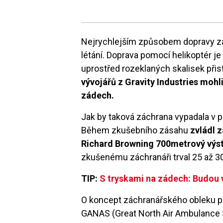
Nejrychlejším způsobem dopravy zá
létání. Doprava pomocí helikoptér je
uprostřed rozeklaných skalisek přis
vývojářů z Gravity Industries mohl
zádech.
Jak by taková záchrana vypadala v pr
Během zkušebního zásahu
zvládl z
Richard Browning 700metrový výs
zkušenému záchranáři trval 25 až 3
TIP:
S tryskami na zádech: Budou v
O koncept záchranářského obleku pr
GANAS (Great North Air Ambulance 