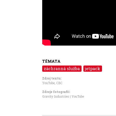
TÉMATA
záchranná služba
jetpack
Zdroj textu:
YouTube
,
CBC
Zdroje fotografii:
Gravity Industries | YouTube