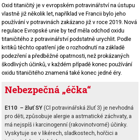
Oxid titaničitý je v evropském potravinářství na ústupu
vlastně již několik let, například ve Francii bylo jeho
používání v potravinách zakázano již v roce 2019. Nová
regulace Evropské unie by teď měla odchod oxidu
titaničitého z potravinářství podstatně urychlit. Podle
kritiků těchto opatření jde o rozhodnutí na základě
podezření a předběžné opatrnosti, než prokázaných
škodlivých účinků, v každém případě konec používání
oxidu titaničitého znamená také konec jedné éry.
Nebezpečná „éčka“
E110 – žluť SY
(Cl potravinářská žluť 3) je nevhodná
pro děti, způsobuje alergie a astmatické záchvaty, a
má nejspíš i karcinogenní (rakovinotvorné) účinky.
Vyskytuje se v likérech, sladkostech, hořčici a