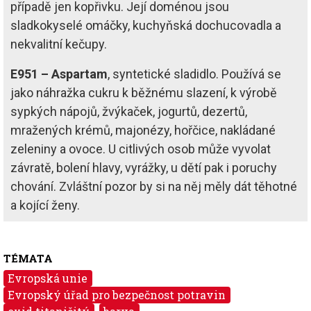
případě jen kopřivku. Její doménou jsou
sladkokyselé omáčky, kuchyňská dochucovadla a
nekvalitní kečupy.
E951 – Aspartam
, syntetické sladidlo. Používá se
jako náhražka cukru k běžnému slazení, k výrobě
sypkých nápojů, žvýkaček, jogurtů, dezertů,
mražených krémů, majonézy, hořčice, nakládané
zeleniny a ovoce. U citlivých osob může vyvolat
závratě, bolení hlavy, vyrážky, u dětí pak i poruchy
chování. Zvláštní pozor by si na něj měly dát těhotné
a kojící ženy.
TÉMATA
Evropská unie
Evropský úřad pro bezpečnost potravin