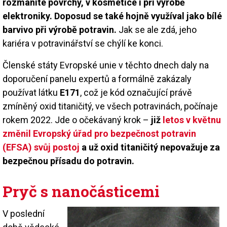
rozmanité povrchy, v kosmetice i při výrobě
elektroniky. Doposud se také hojně využíval jako bílé
barvivo při výrobě potravin.
Jak se ale zdá, jeho
kariéra v potravinářství se chýlí ke konci.
Členské státy Evropské unie v těchto dnech daly na
doporučení panelu expertů a formálně zakázaly
používat látku
E171
, což je kód označující právě
zmíněný oxid titaničitý, ve všech potravinách, počínaje
rokem 2022. Jde o očekávaný krok –
již
letos v květnu
změnil Evropský úřad pro bezpečnost potravin
(EFSA) svůj postoj
a už oxid titaničitý nepovažuje za
bezpečnou přísadu do potravin.
Pryč s nanočásticemi
V poslední