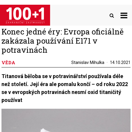
Přejít
k
hlavnímu
obsahu
Konec jedné éry: Evropa oficiálně
zakázala používání E171 v
potravinách
VĚDA
Stanislav Mihulka
14.10.2021
Titanová běloba se v potravinářství používala déle
než století. Její éra ale pomalu končí – od roku 2022
se v evropských potravinách nesmí oxid titaničitý
používat