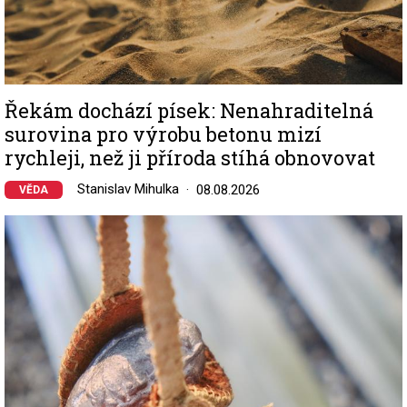
Řekám dochází písek: Nenahraditelná
surovina pro výrobu betonu mizí
rychleji, než ji příroda stíhá obnovovat
Stanislav Mihulka
08.08.2026
VĚDA
Image