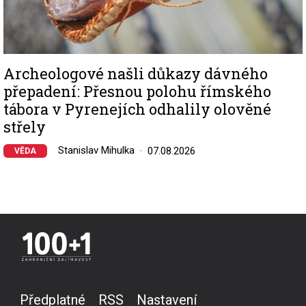
Archeologové našli důkazy dávného
přepadení: Přesnou polohu římského
tábora v Pyrenejích odhalily olověné
střely
Stanislav Mihulka
07.08.2026
VĚDA
Předplatné
RSS
Nastavení