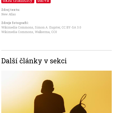
oxid titaničitý
barva
Zdroj textu:
New Atlas
Zdroje fotografii:
Wikimedia Commons, Simon A. Eugster
,
CC BY-SA 3.0
Wikimedia Commons, Walkerma
,
CC0
Další články v sekci
Image