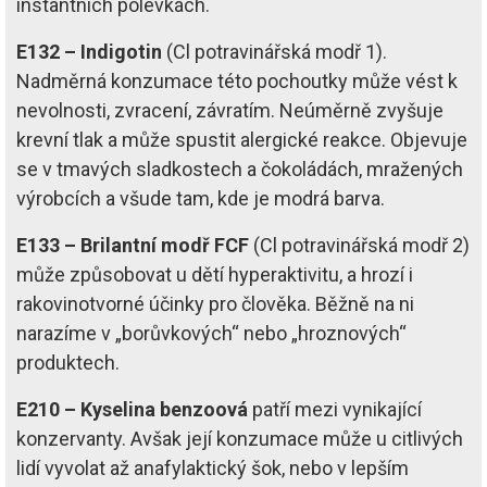
instantních polévkách.
E132 – Indigotin
(Cl potravinářská modř 1).
Nadměrná konzumace této pochoutky může vést k
nevolnosti, zvracení, závratím. Neúměrně zvyšuje
krevní tlak a může spustit alergické reakce. Objevuje
se v tmavých sladkostech a čokoládách, mražených
výrobcích a všude tam, kde je modrá barva.
E133 – Brilantní modř FCF
(Cl potravinářská modř 2)
může způsobovat u dětí hyperaktivitu, a hrozí i
rakovinotvorné účinky pro člověka. Běžně na ni
narazíme v „borůvkových“ nebo „hroznových“
produktech.
E210 – Kyselina benzoová
patří mezi vynikající
konzervanty. Avšak její konzumace může u citlivých
lidí vyvolat až anafylaktický šok, nebo v lepším