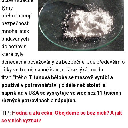
době vědecké
týmy
přehodnocují
bezpečnost
mnoha látek
přidávaných
do potravin,
které byly
donedávna považovány za bezpečné. Jde především o
látky ve formě nanočástic, což se týká i oxidu
titaničitého.
Titanová běloba se masově vyrábí a
používá v potravinářství již déle než století a
například v USA se vyskytuje ve více než 11 tisících
různých potravinách a nápojích.
TIP:
Hodná a zlá éčka: Obejdeme se bez nich? A jak
se v nich vyznat?